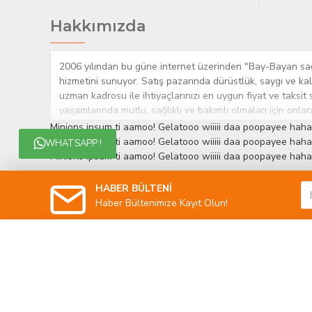
Hakkımızda
2006 yılından bu güne internet üzerinden "Bay-Bayan sağlı
hizmetini sunuyor. Satış pazarında dürüstlük, saygı ve kal
uzman kadrosu ile ihtiyaçlarınızı en uygun fiyat ve taksit 
yaşamlarında mutlu, sağlıklı ve bakımlı olmaları için onla
çok yakından takip etmesi, yaklaşık 5000'e yakın geniş ü
Minions ipsum ti aamoo! Gelatooo wiiiii daa poopayee haha
müşteri memnuniyetini her zaman ön planda tutan yaklaşımcı
Minions ipsum ti aamoo! Gelatooo wiiiii daa poopayee haha
WHATSAPP !
edinmiştir.
Minions ipsum ti aamoo! Gelatooo wiiiii daa poopayee haha
HABER BÜLTENİ
Haber Bültenimize Kayıt Olun!