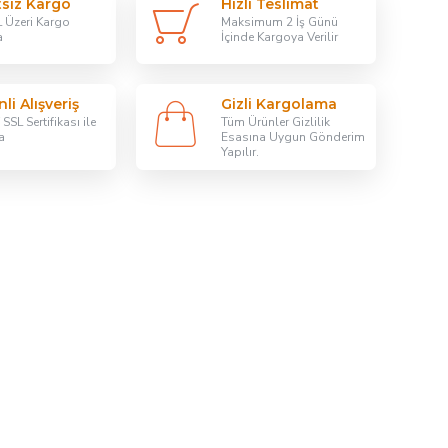
tsiz Kargo
Hızlı Teslimat
 Üzeri Kargo
Maksimum 2 İş Günü
a
İçinde Kargoya Verilir
li Alışveriş
Gizli Kargolama
SSL Sertifikası ile
Tüm Ürünler Gizlilik
a
Esasına Uygun Gönderim
Yapılır.