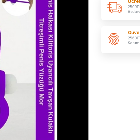
Ücre
2500TL
Bedav
Güven
256BİT 
Korum