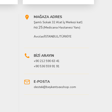
MAĞAZA ADRES
Şamlı Sokak 32 Alat İş Merkezi kat1
no:25
(Medicana Hastanesi Yanı)
Avcılar/İSTANBUL/TÜRKİYE
BİZİ ARAYIN
+90 212 590 63 41
+90 536 559 91 91
E-POSTA
destek@beykentsexshop.com