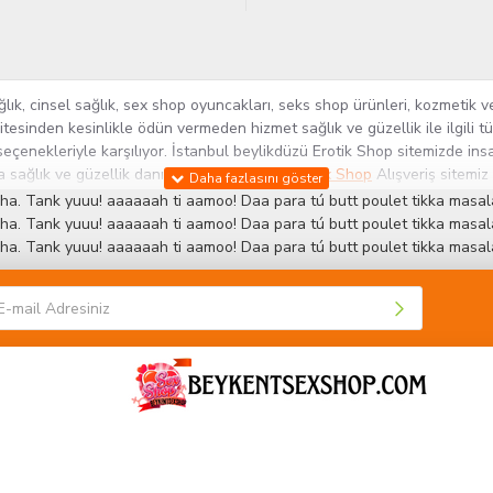
k, cinsel sağlık, sex shop oyuncakları, seks shop ürünleri, kozmetik ve
itesinden kesinlikle ödün vermeden hizmet sağlık ve güzellik ile ilgili 
seçenekleriyle karşılıyor. İstanbul beylikdüzü Erotik Shop sitemizde insa
ra sağlık ve güzellik danışmanlığı sağlıyoruz.
Sex Shop
Alışveriş sitemiz
rün yelpazesi ile Türkiye'de bu sektörde kendi alanımızda en geniş ür
ha. Tank yuuu! aaaaaah ti aamoo! Daa para tú butt poulet tikka masala
 ve yenilikçi servislerin geliştirilmesi konusundaki becerileri ile kendi
ha. Tank yuuu! aaaaaah ti aamoo! Daa para tú butt poulet tikka masala
ha. Tank yuuu! aaaaaah ti aamoo! Daa para tú butt poulet tikka masala