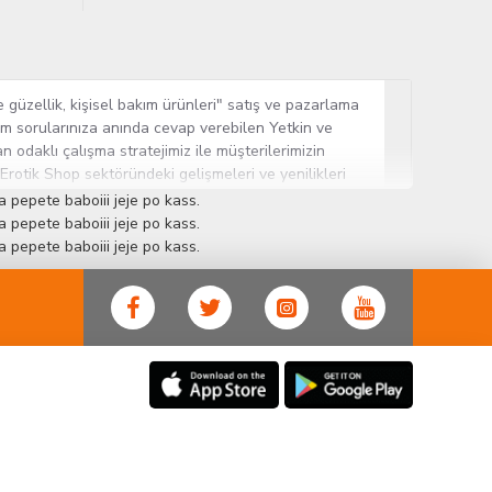
 güzellik, kişisel bakım ürünleri" satış ve pazarlama
tüm sorularınıza anında cevap verebilen Yetkin ve
n odaklı çalışma stratejimiz ile müşterilerimizin
 Erotik Shop sektöründeki gelişmeleri ve yenilikleri
ün gurubuna sahip ender mağazalardan biri olması,
 pepete baboiii jeje po kass.
sine Cinsel Ürün hayatında lider ve kalıcı bir yer
 pepete baboiii jeje po kass.
 pepete baboiii jeje po kass.