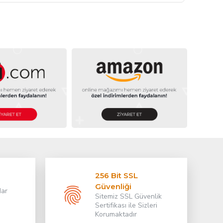
256 Bit SSL
Güvenliği
dar
Sitemiz SSL Güvenlik
Sertifikası ile Sizleri
Korumaktadır