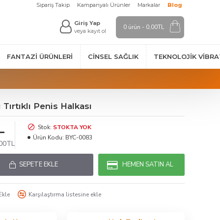
Sipariş Takip
Kampanyalı Ürünler
Markalar
Blog
Giriş Yap
0 ürün - 0,00TL
veya kayıt ol
FANTAZI ÜRÜNLERI
CINSEL SAĞLIK
TEKNOLOJIK VİBR
 Tırtıklı Penis Halkası
L
Stok:
STOKTA YOK
Ürün Kodu:
BYC-0083
,00TL
SEPETE EKLE
HEMEN SATIN AL
Ekle
Karşılaştırma listesine ekle