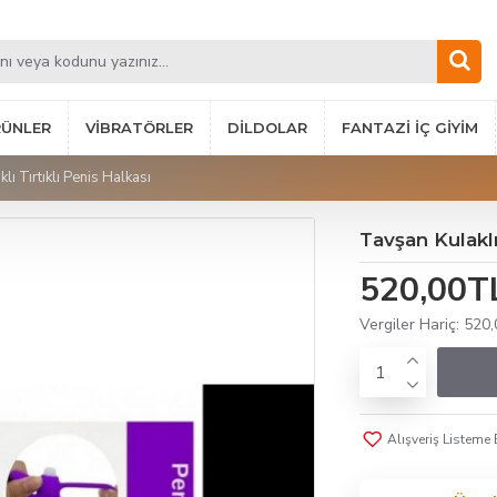
RÜNLER
VIBRATÖRLER
DILDOLAR
FANTAZI İÇ GIYIM
lı Tırtıklı Penis Halkası
Tavşan Kulaklı
520,00T
Vergiler Hariç: 520
Alışveriş Listeme 