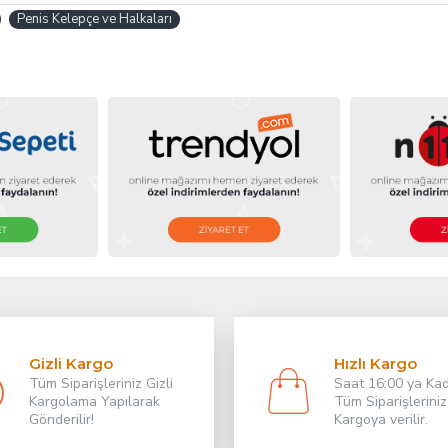
Penis Kelepçe ve Halkaları
Gizli Kargo
Hızlı Kargo
Tüm Siparişleriniz Gizli
Saat 16:00 ya Ka
Kargolama Yapılarak
Tüm Siparişleriniz
Gönderilir!
Kargoya verilir.