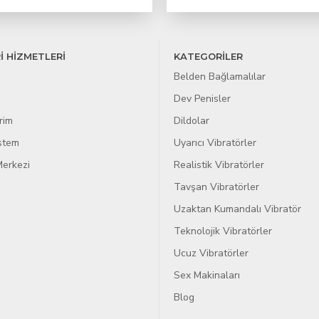
İ HİZMETLERİ
KATEGORİLER
Belden Bağlamalılar
Dev Penisler
rim
Dildolar
istem
Uyarıcı Vibratörler
erkezi
Realistik Vibratörler
Tavşan Vibratörler
Uzaktan Kumandalı Vibratör
Teknolojik Vibratörler
Ucuz Vibratörler
Sex Makinaları
Blog