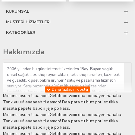
KURUMSAL
MÜŞTERİ HİZMETLERİ
KATEGORİLER
Hakkımızda
2006 yılından bu güne internet üzerinden "Bay-Bayan sağlık,
cinsel sağlık, sex shop oyuncakları, seks shop ürünleri, kozmetik
ve güzellik, kişisel bakım ürünleri" satış ve pazarlama hizmetini
sunuyor. Satış pazarında dürüstlük, saygı ve kalitesinden
kesinlikle ödün vermeden hizmet sağlık ve güzellik ile ilgili tüm
Minions ipsum ti aamoo! Gelatooo wiiiii daa poopayee hahaha.
sorularınıza anında cevap verebilen Yetkin ve uzman kadrosu ile
Tank yuuu! aaaaaah ti aamoo! Daa para tú butt poulet tikka
ihtiyaçlarınızı en uygun fiyat ve taksit seçenekleriyle karşılıyor.
masala pepete baboiii jeje po kass.
İstanbul beylikdüzü Erotik Shop sitemizde insan odaklı çalışma
Minions ipsum ti aamoo! Gelatooo wiiiii daa poopayee hahaha.
stratejimiz ile müşterilerimizin yaşamlarında mutlu, sağlıklı ve
bakımlı olmaları için onlara sağlık ve güzellik danışmanlığı
Tank yuuu! aaaaaah ti aamoo! Daa para tú butt poulet tikka
sağlıyoruz.
Sex Shop
Alışveriş sitemiz Erotik Shop sektöründeki
masala pepete baboiii jeje po kass.
gelişmeleri ve yenilikleri çok yakından takip etmesi, yaklaşık
Minions ipsum ti aamoo! Gelatooo wiiiii daa poopayee hahaha.