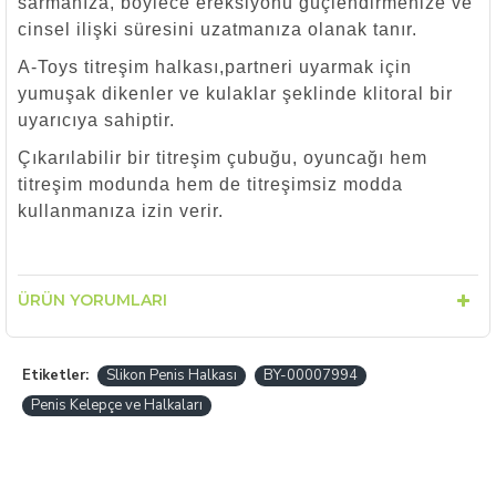
sarmanıza, böylece ereksiyonu güçlendirmenize ve
cinsel ilişki süresini uzatmanıza olanak tanır.
A-Toys titreşim halkası,partneri uyarmak için
yumuşak dikenler ve kulaklar şeklinde klitoral bir
uyarıcıya sahiptir.
Çıkarılabilir bir titreşim çubuğu, oyuncağı hem
titreşim modunda hem de titreşimsiz modda
kullanmanıza izin verir.
ÜRÜN YORUMLARI
Etiketler:
Slikon Penis Halkası
BY-00007994
Penis Kelepçe ve Halkaları