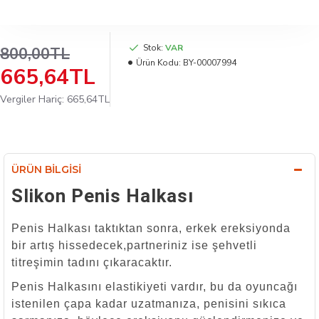
Stok:
VAR
800,00TL
Ürün Kodu:
BY-00007994
665,64TL
Vergiler Hariç: 665,64TL
ÜRÜN BILGISI
Slikon Penis Halkası
Penis Halkası taktıktan sonra, erkek ereksiyonda
bir artış hissedecek,partneriniz ise şehvetli
titreşimin tadını çıkaracaktır.
Penis Halkasını elastikiyeti vardır, bu da oyuncağı
istenilen çapa kadar uzatmanıza, penisini sıkıca