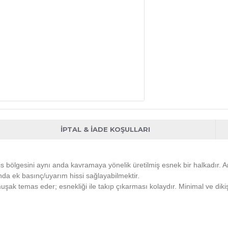
İPTAL & İADE KOŞULLARI
is bölgesini aynı anda kavramaya yönelik üretilmiş esnek bir halkadır. A
da ek basınç/uyarım hissi sağlayabilmektir.
şak temas eder; esnekliği ile takıp çıkarması kolaydır. Minimal ve dikişs