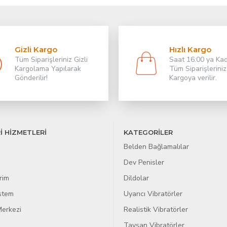
Gizli Kargo
Hızlı Kargo
Tüm Siparişleriniz Gizli
Saat 16:00 ya Ka
Kargolama Yapılarak
Tüm Siparişleriniz
Gönderilir!
Kargoya verilir.
İ HİZMETLERİ
KATEGORİLER
Belden Bağlamalılar
Dev Penisler
rim
Dildolar
istem
Uyarıcı Vibratörler
erkezi
Realistik Vibratörler
Tavşan Vibratörler