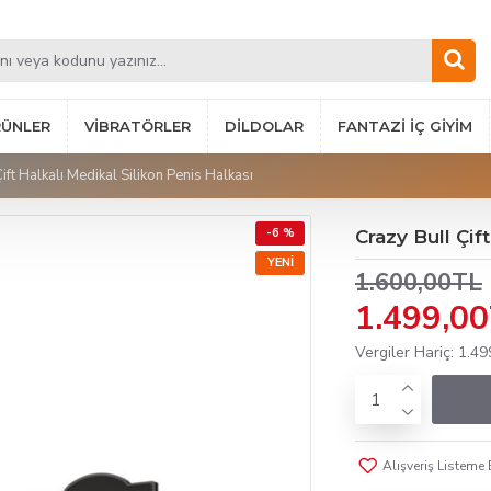
RÜNLER
VIBRATÖRLER
DILDOLAR
FANTAZI İÇ GIYIM
ift Halkalı Medikal Silikon Penis Halkası
-6 %
Crazy Bull Çif
YENI
1.600,00TL
1.499,0
Vergiler Hariç: 1.4
Alışveriş Listeme 