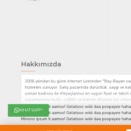
Hakkımızda
2006 yılından bu güne internet üzerinden "Bay-Bayan sağlı
hizmetini sunuyor. Satış pazarında dürüstlük, saygı ve kal
uzman kadrosu ile ihtiyaçlarınızı en uygun fiyat ve taksit 
yaşamlarında mutlu, sağlıklı ve bakımlı olmaları için onla
çok yakından takip etmesi, yaklaşık 5000'e yakın geniş ü
Minions ipsum ti aamoo! Gelatooo wiiiii daa poopayee haha
WHATSAPP !
müşteri memnuniyetini her zaman ön planda tutan yaklaşımcı
Minions ipsum ti aamoo! Gelatooo wiiiii daa poopayee haha
edinmiştir.
Minions ipsum ti aamoo! Gelatooo wiiiii daa poopayee haha