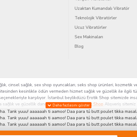
Uzaktan Kumandalı Vibratör
Teknolojik Vibratörler
Ucuz Vibratörler
Sex Makinaları
Blog
k, cinsel sağlık, sex shop oyuncakları, seks shop ürünleri, kozmetik ve
itesinden kesinlikle ödün vermeden hizmet sağlık ve güzellik ile ilgili 
seçenekleriyle karşılıyor. İstanbul beylikdüzü Erotik Shop sitemizde insa
ra sağlık ve güzellik danışmanlığı sağlıyoruz.
Sex Shop
Alışveriş sitemiz
rün yelpazesi ile Türkiye'de bu sektörde kendi alanımızda en geniş ür
ha. Tank yuuu! aaaaaah ti aamoo! Daa para tú butt poulet tikka masala
 ve yenilikçi servislerin geliştirilmesi konusundaki becerileri ile kendi
ha. Tank yuuu! aaaaaah ti aamoo! Daa para tú butt poulet tikka masala
ha. Tank yuuu! aaaaaah ti aamoo! Daa para tú butt poulet tikka masala