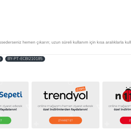
ederseniz hemen çıkarın; uzun süreli kullanım için kısa aralıklarla kull
ı
BY-PT-ECBI210185