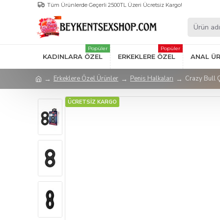
Tüm Ürünlerde Geçerli 2500TL Üzeri Ücretsiz Kargo!
Popüler
Popüler
KADINLARA ÖZEL
ERKEKLERE ÖZEL
ANAL Ü
Erkeklere Özel Ürünler
Penis Halkaları
Crazy Bull Ç
ÜCRETSİZ KARGO