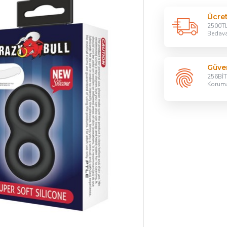
Ücre
2500TL
Bedav
Güven
256BİT 
Korum