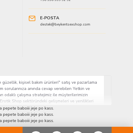
E-POSTA
destek@beykentsexshop.com
 güzellik, kişisel bakım ürünleri" satış ve pazarlama
tüm sorularınıza anında cevap verebilen Yetkin ve
n odaklı çalışma stratejimiz ile müşterilerimizin
 Erotik Shop sektöründeki gelişmeleri ve yenilikleri
ün gurubuna sahip ender mağazalardan biri olması,
 pepete baboiii jeje po kass.
sine Cinsel Ürün hayatında lider ve kalıcı bir yer
 pepete baboiii jeje po kass.
 pepete baboiii jeje po kass.