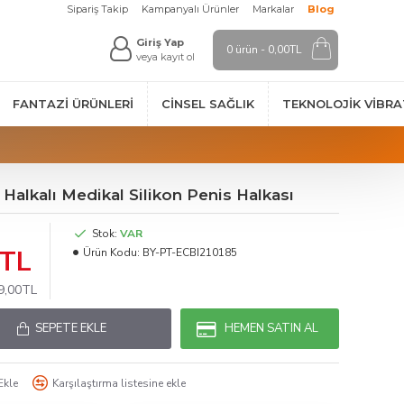
Sipariş Takip
Kampanyalı Ürünler
Markalar
Blog
Giriş Yap
0 ürün - 0,00TL
veya kayıt ol
FANTAZI ÜRÜNLERI
CINSEL SAĞLIK
TEKNOLOJIK VİBR
t Halkalı Medikal Silikon Penis Halkası
Stok:
VAR
0TL
Ürün Kodu:
BY-PT-ECBI210185
99,00TL
SEPETE EKLE
HEMEN SATIN AL
Ekle
Karşılaştırma listesine ekle