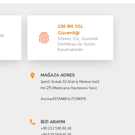
256 Bit SSL
Güvenliği
dar
Sitemiz SSL Güvenlik
Sertifikası ile Sizleri
Korumaktadır
MAĞAZA ADRES
Şamlı Sokak 32 Alat İş Merkezi kat1
no:25
(Medicana Hastanesi Yanı)
Avcılar/İSTANBUL/TÜRKİYE
BİZİ ARAYIN
+90 212 590 63 41
+90 536 559 91 91