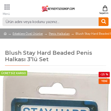
Erkeklere Özel Ürünler
Penis Halkaları
Blush Stay Hard Beaded P
Blush Stay Hard Beaded Penis
Halkası 3’lü Set
ÜCRETSİZ KARGO
-15 %
YENI