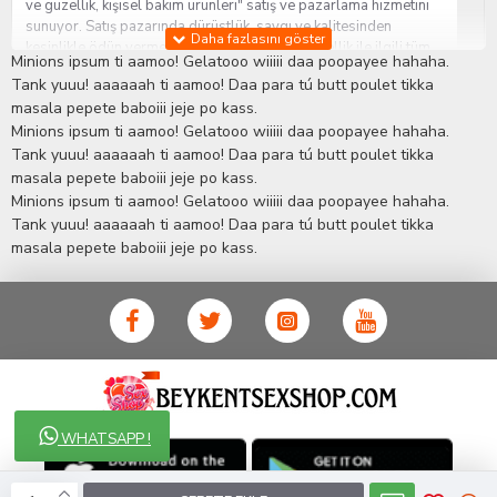
ve güzellik, kişisel bakım ürünleri" satış ve pazarlama hizmetini
sunuyor. Satış pazarında dürüstlük, saygı ve kalitesinden
kesinlikle ödün vermeden hizmet sağlık ve güzellik ile ilgili tüm
Minions ipsum ti aamoo! Gelatooo wiiiii daa poopayee hahaha.
sorularınıza anında cevap verebilen Yetkin ve uzman kadrosu ile
Tank yuuu! aaaaaah ti aamoo! Daa para tú butt poulet tikka
ihtiyaçlarınızı en uygun fiyat ve taksit seçenekleriyle karşılıyor.
masala pepete baboiii jeje po kass.
İstanbul beylikdüzü Erotik Shop sitemizde insan odaklı çalışma
Minions ipsum ti aamoo! Gelatooo wiiiii daa poopayee hahaha.
stratejimiz ile müşterilerimizin yaşamlarında mutlu, sağlıklı ve
bakımlı olmaları için onlara sağlık ve güzellik danışmanlığı
Tank yuuu! aaaaaah ti aamoo! Daa para tú butt poulet tikka
sağlıyoruz.
Sex Shop
Alışveriş sitemiz Erotik Shop sektöründeki
masala pepete baboiii jeje po kass.
gelişmeleri ve yenilikleri çok yakından takip etmesi, yaklaşık
Minions ipsum ti aamoo! Gelatooo wiiiii daa poopayee hahaha.
5000'e yakın geniş ürün yelpazesi ile Türkiye'de bu sektörde
Tank yuuu! aaaaaah ti aamoo! Daa para tú butt poulet tikka
kendi alanımızda en geniş ürün gurubuna sahip ender
masala pepete baboiii jeje po kass.
mağazalardan biri olması, müşteri memnuniyetini her zaman ön
planda tutan yaklaşımcı ve yenilikçi servislerin geliştirilmesi
konusundaki becerileri ile kendisine Cinsel Ürün hayatında lider
ve kalıcı bir yer edinmiştir.
WHATSAPP !