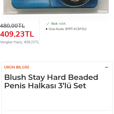
Stok:
VAR
480,00TL
Ürün Kodu:
BYPT-ECXF011
409,23TL
Vergiler Hariç: 409,23TL
ÜRÜN BILGISI
Blush Stay Hard Beaded
Penis Halkası 3’lü Set