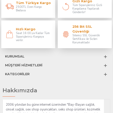
Gizli Kargo
Tüm Türkiye Kargo
Tüm Siparişleriniz Gizli
2500TL Üzeri Kargo
Kargolama Yapılarak
Bedava
Gönderilir!
256 Bit SSL
Hızlı Kargo
Güvenliği
Saat 16:00 ya Kadar Tüm
Sitemiz SSL Güvenlik
Siparişleriniz Kargoya
Sertifikası ile Sizleri
verilir.
Korumaktadır
KURUMSAL
MÜŞTERİ HİZMETLERİ
KATEGORİLER
Hakkımızda
2006 yılından bu güne internet üzerinden "Bay-Bayan sağlık,
cinsel sağlık, sex shop oyuncakları, seks shop ürünleri, kozmetik