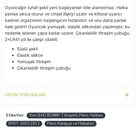
Oyuncağın tuhaf şekli yeni başlayanları bile utandırmaz. Halka
penise sıkıca oturur ve cinsel ilişkiyi uzatır ve klitoral uyarıcı
kadının orgazmının başlangıcını hızlandırır ve onu daha parlak
hale getirir! Oyuncak yumuşak, elastik silikondan yapılmıştır, bu
nedenle istenen çapa kadar uzanır. Çıkarılabilir titreşim çubuğu
2×LR41 pil ile çalışır (dahil).
Süslü şekil
Elastik silikon
Yumuşak titreşim
Çıkarılabilir titreşim çubuğu
ÜRÜN YORUMLARI
Etiketler:
9cm BAD BUNNY Titreşimli Penis Halkası
BY0T-00011832
Penis Kelepçe ve Halkaları