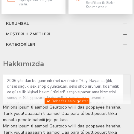
Siparişleriniz Kargoya
Sertifikası ile Sizleri
verilir.
Korumaktadır
KURUMSAL
MÜŞTERİ HİZMETLERİ
KATEGORİLER
Hakkımızda
2006 yılından bu güne internet üzerinden "Bay-Bayan sağlık,
cinsel sağlık, sex shop oyuncakları, seks shop ürünleri, kozmetik
ve güzellik, kişisel bakım ürünleri" satış ve pazarlama hizmetini
sunuyor. Satış pazarında dürüstlük, saygı ve kalitesinden
kesinlikle ödün vermeden hizmet sağlık ve güzellik ile ilgili tüm
Minions ipsum ti aamoo! Gelatooo wiiiii daa poopayee hahaha.
sorularınıza anında cevap verebilen Yetkin ve uzman kadrosu ile
Tank yuuu! aaaaaah ti aamoo! Daa para tú butt poulet tikka
ihtiyaçlarınızı en uygun fiyat ve taksit seçenekleriyle karşılıyor.
masala pepete baboiii jeje po kass.
İstanbul beylikdüzü Erotik Shop sitemizde insan odaklı çalışma
Minions ipsum ti aamoo! Gelatooo wiiiii daa poopayee hahaha.
stratejimiz ile müşterilerimizin yaşamlarında mutlu, sağlıklı ve
bakımlı olmaları için onlara sağlık ve güzellik danışmanlığı
Tank yuuu! aaaaaah ti aamoo! Daa para tú butt poulet tikka