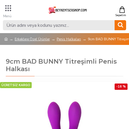
Erkeklere Özel Ürünler
Penis Halkaları
9cm BAD BUNNY Titreşiml
9cm BAD BUNNY Titreşimli Penis
Halkası
ÜCRETSİZ KARGO
-16 %