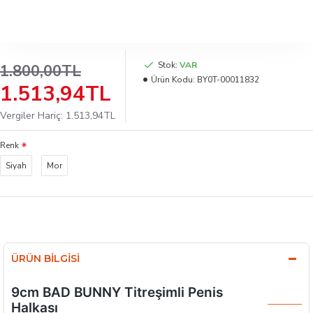
Stok:
VAR
1.800,00TL
Ürün Kodu:
BY0T-00011832
1.513,94TL
Vergiler Hariç: 1.513,94TL
Renk
Siyah
Mor
ÜRÜN BILGISI
9cm BAD BUNNY Titreşimli Penis
Halkası