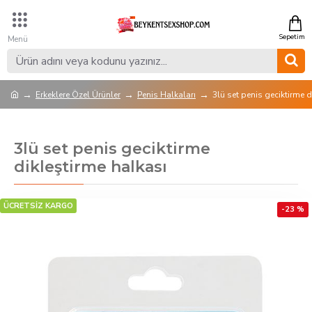
Erkeklere Özel Ürünler
Penis Halkaları
3lü set penis geciktirme d
3lü set penis geciktirme
dikleştirme halkası
ÜCRETSİZ KARGO
-23 %