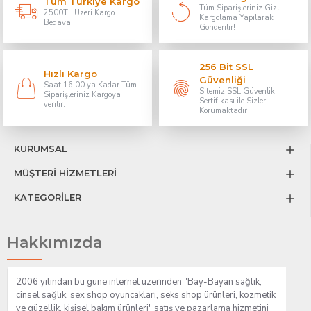
Tüm Türkiye Kargo
Tüm Siparişleriniz Gizli
2500TL Üzeri Kargo
Kargolama Yapılarak
Bedava
Gönderilir!
256 Bit SSL
Hızlı Kargo
Güvenliği
Saat 16:00 ya Kadar Tüm
Sitemiz SSL Güvenlik
Siparişleriniz Kargoya
Sertifikası ile Sizleri
verilir.
Korumaktadır
KURUMSAL
MÜŞTERİ HİZMETLERİ
KATEGORİLER
Hakkımızda
2006 yılından bu güne internet üzerinden "Bay-Bayan sağlık,
cinsel sağlık, sex shop oyuncakları, seks shop ürünleri, kozmetik
ve güzellik, kişisel bakım ürünleri" satış ve pazarlama hizmetini