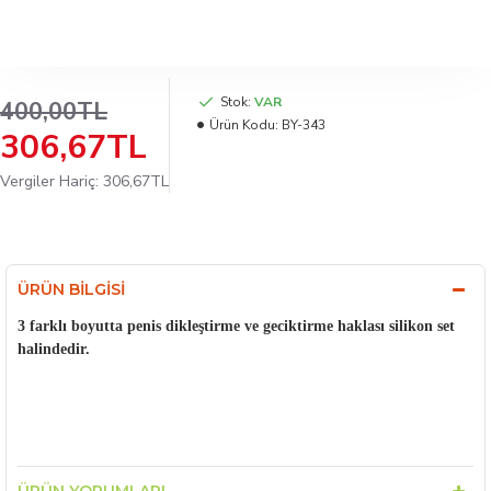
Stok:
VAR
400,00TL
Ürün Kodu:
BY-343
306,67TL
Vergiler Hariç: 306,67TL
ÜRÜN BILGISI
3 farklı boyutta penis dikleştirme ve geciktirme haklası silikon set
halindedir.