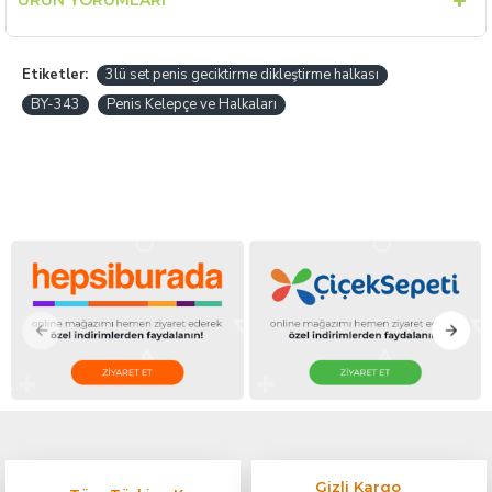
ÜRÜN YORUMLARI
Etiketler:
3lü set penis geciktirme dikleştirme halkası
BY-343
Penis Kelepçe ve Halkaları
Gizli Kargo