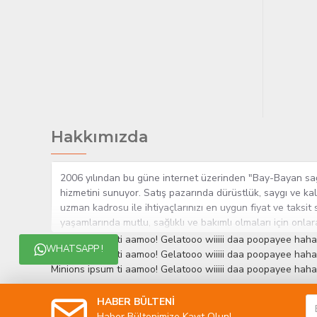
Hakkımızda
2006 yılından bu güne internet üzerinden "Bay-Bayan sağlı
hizmetini sunuyor. Satış pazarında dürüstlük, saygı ve kal
uzman kadrosu ile ihtiyaçlarınızı en uygun fiyat ve taksit 
yaşamlarında mutlu, sağlıklı ve bakımlı olmaları için onla
çok yakından takip etmesi, yaklaşık 5000'e yakın geniş ü
Minions ipsum ti aamoo! Gelatooo wiiiii daa poopayee haha
WHATSAPP !
müşteri memnuniyetini her zaman ön planda tutan yaklaşımcı
Minions ipsum ti aamoo! Gelatooo wiiiii daa poopayee haha
edinmiştir.
Minions ipsum ti aamoo! Gelatooo wiiiii daa poopayee haha
HABER BÜLTENİ
Haber Bültenimize Kayıt Olun!