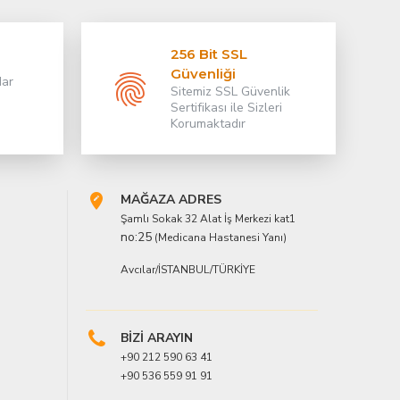
256 Bit SSL
Güvenliği
dar
Sitemiz SSL Güvenlik
Sertifikası ile Sizleri
Korumaktadır
MAĞAZA ADRES
Şamlı Sokak 32 Alat İş Merkezi kat1
no:25
(Medicana Hastanesi Yanı)
Avcılar/İSTANBUL/TÜRKİYE
BİZİ ARAYIN
+90 212 590 63 41
+90 536 559 91 91