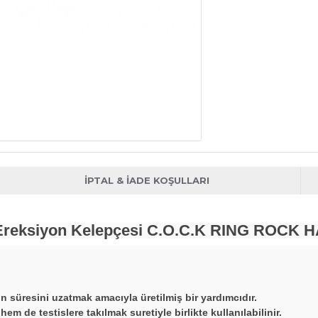
İPTAL & İADE KOŞULLARI
s Ereksiyon Kelepçesi C.O.C.K RING ROCK 
on süresini uzatmak amacıyla üretilmiş bir yardımcıdır.
m de testislere takılmak suretiyle birlikte kullanılabilinir.