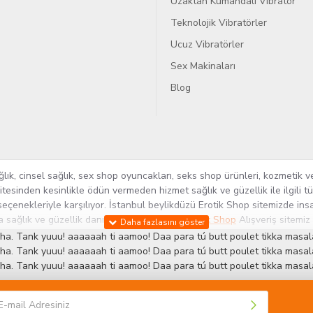
Uzaktan Kumandalı Vibratör
Teknolojik Vibratörler
Ucuz Vibratörler
Sex Makinaları
Blog
k, cinsel sağlık, sex shop oyuncakları, seks shop ürünleri, kozmetik ve
itesinden kesinlikle ödün vermeden hizmet sağlık ve güzellik ile ilgili 
seçenekleriyle karşılıyor. İstanbul beylikdüzü Erotik Shop sitemizde insa
ra sağlık ve güzellik danışmanlığı sağlıyoruz.
Sex Shop
Alışveriş sitemiz
rün yelpazesi ile Türkiye'de bu sektörde kendi alanımızda en geniş ür
ha. Tank yuuu! aaaaaah ti aamoo! Daa para tú butt poulet tikka masala
 ve yenilikçi servislerin geliştirilmesi konusundaki becerileri ile kendi
ha. Tank yuuu! aaaaaah ti aamoo! Daa para tú butt poulet tikka masala
ha. Tank yuuu! aaaaaah ti aamoo! Daa para tú butt poulet tikka masala