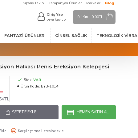
Sipariş Takip
Kampanyalı Ürünler
Markalar
Blog
Giriş Yap
0 ürün - 0,00TL
veya kayıt ol
FANTAZI ÜRÜNLERI
CINSEL SAĞLIK
TEKNOLOJIK VİBR
ksiyon Halkası Penis Ereksiyon Kelepçesi
Stok:
VAR
L
Ürün Kodu:
BYB-1014
,64TL
SEPETE EKLE
HEMEN SATIN AL
Ekle
Karşılaştırma listesine ekle