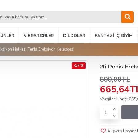
RÜNLER
VIBRATÖRLER
DILDOLAR
FANTAZI İÇ GIYIM
eksiyon Halkası Penis Ereksiyon Kelepçesi
-17 %
2li Penis Ere
800,00TL
665,64T
Vergiler Hariç: 665
Alışveriş Listeme 