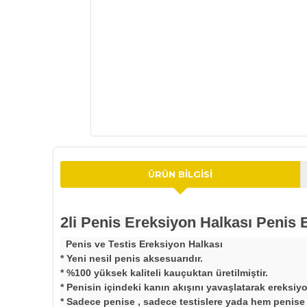
ÜRÜN BILGISI
2li Penis Ereksiyon Halkası Peni
Penis ve Testis Ereksiyon Halkası
* Yeni nesil penis aksesuarıdır.
* %100 yüksek kaliteli kauçuktan üretilmiştir.
* Penisin içindeki kanın akışını yavaşlatarak ereksiy
* Sadece penise , sadece testislere yada hem penise he