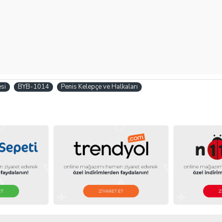
esi
BYB-1014
Penis Kelepçe ve Halkaları