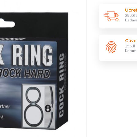
Ücre
2500TL
Bedav
Güven
256BİT 
Korum