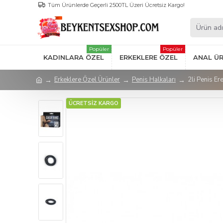
Tüm Ürünlerde Geçerli 2500TL Üzeri Ücretsiz Kargo!
Popüler
Popüler
KADINLARA ÖZEL
ERKEKLERE ÖZEL
ANAL Ü
Erkeklere Özel Ürünler
Penis Halkaları
2li Penis Er
ÜCRETSİZ KARGO