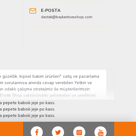
E-POSTA
destek@beykentsexshop.com
 güzellik, kişisel bakım ürünleri" satış ve pazarlama
tüm sorularınıza anında cevap verebilen Yetkin ve
n odaklı çalışma stratejimiz ile müşterilerimizin
 Erotik Shop sektöründeki gelişmeleri ve yenilikleri
ün gurubuna sahip ender mağazalardan biri olması,
 pepete baboiii jeje po kass.
sine Cinsel Ürün hayatında lider ve kalıcı bir yer
 pepete baboiii jeje po kass.
 pepete baboiii jeje po kass.