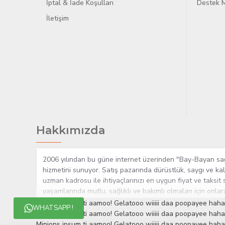
İptal & İade Koşulları
Destek M
İletişim
Hakkımızda
2006 yılından bu güne internet üzerinden "Bay-Bayan sağlı
hizmetini sunuyor. Satış pazarında dürüstlük, saygı ve kal
uzman kadrosu ile ihtiyaçlarınızı en uygun fiyat ve taksit 
yaşamlarında mutlu, sağlıklı ve bakımlı olmaları için onla
çok yakından takip etmesi, yaklaşık 5000'e yakın geniş ü
Minions ipsum ti aamoo! Gelatooo wiiiii daa poopayee haha
WHATSAPP !
müşteri memnuniyetini her zaman ön planda tutan yaklaşımcı
Minions ipsum ti aamoo! Gelatooo wiiiii daa poopayee haha
edinmiştir.
Minions ipsum ti aamoo! Gelatooo wiiiii daa poopayee haha