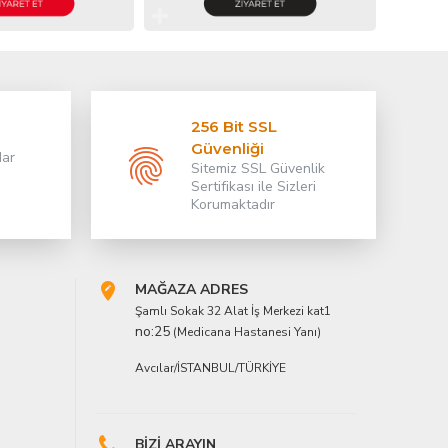
256 Bit SSL
Güvenliği
dar
Sitemiz SSL Güvenlik
Sertifikası ile Sizleri
Korumaktadır
MAĞAZA ADRES
Şamlı Sokak 32 Alat İş Merkezi kat1
no:25
(Medicana Hastanesi Yanı)
Avcılar/İSTANBUL/TÜRKİYE
BİZİ ARAYIN