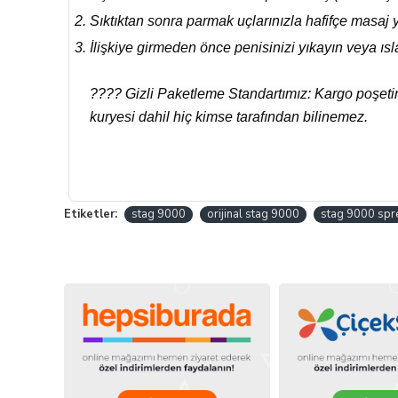
Sıktıktan sonra parmak uçlarınızla hafifçe masaj 
İlişkiye girmeden önce penisinizi yıkayın veya ısla
???? Gizli Paketleme Standartımız: Kargo poşetin
kuryesi dahil hiç kimse tarafından bilinemez.
Etiketler:
stag 9000
orijinal stag 9000
stag 9000 spr