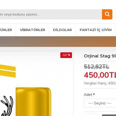
RÜNLER
VIBRATÖRLER
DILDOLAR
FANTAZI İÇ GIYIM
-12 %
Orjinal Stag 
512,82TL
450,00T
Vergiler Hariç: 450
Adet