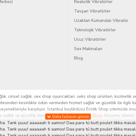
erkezi
Realistik Vibratörler
Tavşan Vibratörler
Uzaktan Kumandalı Vibratör
Teknolojik Vibratörler
Ucuz Vibratörler
Sex Makinaları
Blog
k, cinsel sağlık, sex shop oyuncakları, seks shop ürünleri, kozmetik ve
itesinden kesinlikle ödün vermeden hizmet sağlık ve güzellik ile ilgili 
seçenekleriyle karşılıyor. İstanbul beylikdüzü Erotik Shop sitemizde insa
ra sağlık ve güzellik danışmanlığı sağlıyoruz.
Sex Shop
Alışveriş sitemiz
rün yelpazesi ile Türkiye'de bu sektörde kendi alanımızda en geniş ür
ha. Tank yuuu! aaaaaah ti aamoo! Daa para tú butt poulet tikka masala
 ve yenilikçi servislerin geliştirilmesi konusundaki becerileri ile kendi
ha. Tank yuuu! aaaaaah ti aamoo! Daa para tú butt poulet tikka masala
ha. Tank yuuu! aaaaaah ti aamoo! Daa para tú butt poulet tikka masala