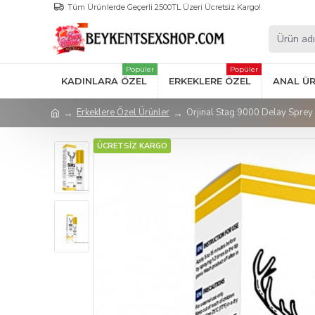
Tüm Ürünlerde Geçerli 2500TL Üzeri Ücretsiz Kargo!
Popüler
Popüler
KADINLARA ÖZEL
ERKEKLERE ÖZEL
ANAL Ü
Erkeklere Özel Ürünler
Orjinal Stag 9000 Delay Sprey
ÜCRETSİZ KARGO