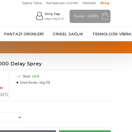
Sipariş Takip
Kampanyalı Ürünler
Markalar
Blog
Giriş Yap
0 ürün - 0,00TL
veya kayıt ol
FANTAZI ÜRÜNLERI
CINSEL SAĞLIK
TEKNOLOJIK VİBR
9000 Delay Sprey
Stok:
VAR
L
Ürün Kodu:
stg-01
,00TL