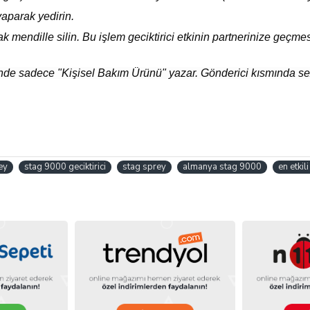
yaparak yedirin.
k mendille silin. Bu işlem geciktirici etkinin partnerinize geçmes
de sadece "Kişisel Bakım Ürünü" yazar. Gönderici kısmında sex
ey
stag 9000 geciktirici
stag sprey
almanya stag 9000
en etkili