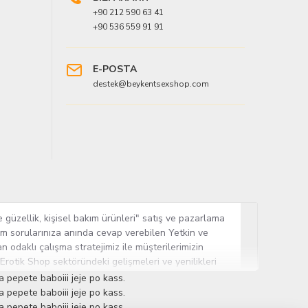
+90 212 590 63 41
+90 536 559 91 91
E-POSTA
destek@beykentsexshop.com
 güzellik, kişisel bakım ürünleri" satış ve pazarlama
tüm sorularınıza anında cevap verebilen Yetkin ve
n odaklı çalışma stratejimiz ile müşterilerimizin
 Erotik Shop sektöründeki gelişmeleri ve yenilikleri
ün gurubuna sahip ender mağazalardan biri olması,
 pepete baboiii jeje po kass.
sine Cinsel Ürün hayatında lider ve kalıcı bir yer
 pepete baboiii jeje po kass.
 pepete baboiii jeje po kass.