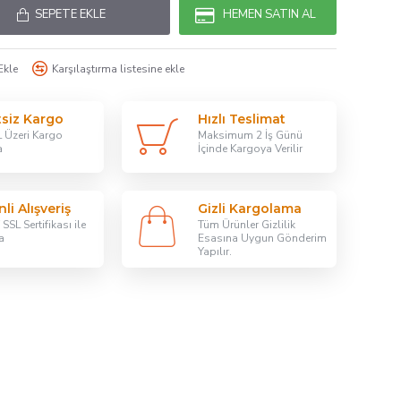
SEPETE EKLE
HEMEN SATIN AL
Ekle
Karşılaştırma listesine ekle
tsiz Kargo
Hızlı Teslimat
 Üzeri Kargo
Maksimum 2 İş Günü
a
İçinde Kargoya Verilir
li Alışveriş
Gizli Kargolama
SSL Sertifikası ile
Tüm Ürünler Gizlilik
a
Esasına Uygun Gönderim
Yapılır.