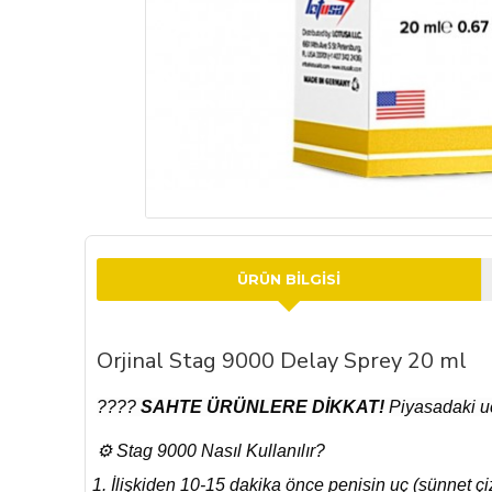
ÜRÜN BILGISI
Orjinal Stag 9000 Delay Sprey 20 ml
????
SAHTE ÜRÜNLERE DİKKAT!
Piyasadaki uc
⚙️ Stag 9000 Nasıl Kullanılır?
İlişkiden 10-15 dakika önce penisin uç (sünnet çiz