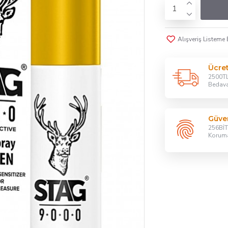
Alışveriş Listeme 
Ücre
2500TL
Bedav
Güven
256BİT 
Korum