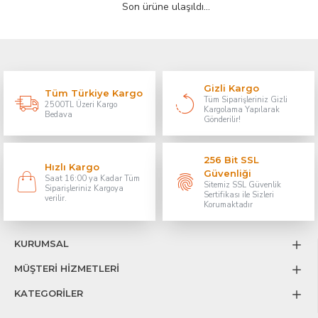
Son ürüne ulaşıldı...
Gizli Kargo
Tüm Türkiye Kargo
Tüm Siparişleriniz Gizli
2500TL Üzeri Kargo
Kargolama Yapılarak
Bedava
Gönderilir!
256 Bit SSL
Hızlı Kargo
Güvenliği
Saat 16:00 ya Kadar Tüm
Sitemiz SSL Güvenlik
Siparişleriniz Kargoya
Sertifikası ile Sizleri
verilir.
Korumaktadır
KURUMSAL
MÜŞTERİ HİZMETLERİ
KATEGORİLER