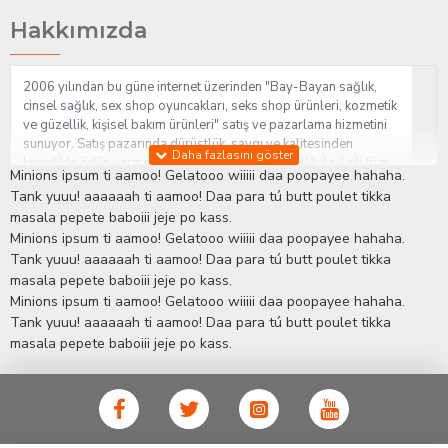
Hakkımızda
2006 yılından bu güne internet üzerinden "Bay-Bayan sağlık,
cinsel sağlık, sex shop oyuncakları, seks shop ürünleri, kozmetik
ve güzellik, kişisel bakım ürünleri" satış ve pazarlama hizmetini
sunuyor. Satış pazarında dürüstlük, saygı ve kalitesinden
kesinlikle ödün vermeden hizmet sağlık ve güzellik ile ilgili tüm
Minions ipsum ti aamoo! Gelatooo wiiiii daa poopayee hahaha.
sorularınıza anında cevap verebilen Yetkin ve uzman kadrosu ile
Tank yuuu! aaaaaah ti aamoo! Daa para tú butt poulet tikka
ihtiyaçlarınızı en uygun fiyat ve taksit seçenekleriyle karşılıyor.
masala pepete baboiii jeje po kass.
İstanbul beylikdüzü Erotik Shop sitemizde insan odaklı çalışma
Minions ipsum ti aamoo! Gelatooo wiiiii daa poopayee hahaha.
stratejimiz ile müşterilerimizin yaşamlarında mutlu, sağlıklı ve
bakımlı olmaları için onlara sağlık ve güzellik danışmanlığı
Tank yuuu! aaaaaah ti aamoo! Daa para tú butt poulet tikka
sağlıyoruz.
Sex Shop
Alışveriş sitemiz Erotik Shop sektöründeki
masala pepete baboiii jeje po kass.
gelişmeleri ve yenilikleri çok yakından takip etmesi, yaklaşık
Minions ipsum ti aamoo! Gelatooo wiiiii daa poopayee hahaha.
5000'e yakın geniş ürün yelpazesi ile Türkiye'de bu sektörde
Tank yuuu! aaaaaah ti aamoo! Daa para tú butt poulet tikka
kendi alanımızda en geniş ürün gurubuna sahip ender
masala pepete baboiii jeje po kass.
mağazalardan biri olması, müşteri memnuniyetini her zaman ön
planda tutan yaklaşımcı ve yenilikçi servislerin geliştirilmesi
konusundaki becerileri ile kendisine Cinsel Ürün hayatında lider
ve kalıcı bir yer edinmiştir.