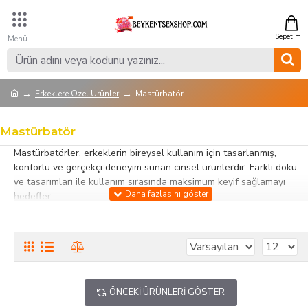
Erkeklere Özel Ürünler
Mastürbatör
Mastürbatör
Mastürbatörler, erkeklerin bireysel kullanım için tasarlanmış,
konforlu ve gerçekçi deneyim sunan cinsel ürünlerdir. Farklı doku
ve tasarımları ile kullanım sırasında maksimum keyif sağlamayı
hedefler.
Bu kategorideki mastürbatör modelleri; silikon, jel ve yumuşak
dokulu materyallerden üretilmiş olup doğal his uyandırır. Tek veya
çift kullanım için uygun seçenekler sunar ve bazı modeller titreşimli
veya vakum destekli özellikler ile deneyimi zenginleştirir.
Ergonomik tasarımları sayesinde kolay tutuş ve kullanım sağlar.
ÖNCEKI ÜRÜNLERI GÖSTER
Mastürbatörler, hijyenik ve dayanıklı yapıları ile uzun ömürlü