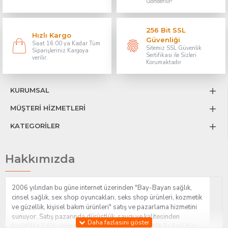
Gönderilir!
256 Bit SSL
Hızlı Kargo
Güvenliği
Saat 16:00 ya Kadar Tüm
Sitemiz SSL Güvenlik
Siparişleriniz Kargoya
Sertifikası ile Sizleri
verilir.
Korumaktadır
KURUMSAL
MÜŞTERİ HİZMETLERİ
KATEGORİLER
Hakkımızda
2006 yılından bu güne internet üzerinden "Bay-Bayan sağlık,
cinsel sağlık, sex shop oyuncakları, seks shop ürünleri, kozmetik
ve güzellik, kişisel bakım ürünleri" satış ve pazarlama hizmetini
sunuyor. Satış pazarında dürüstlük, saygı ve kalitesinden
kesinlikle ödün vermeden hizmet sağlık ve güzellik ile ilgili tüm