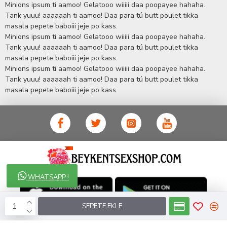
Minions ipsum ti aamoo! Gelatooo wiiiii daa poopayee hahaha.
sorularınıza anında cevap verebilen Yetkin ve uzman kadrosu ile
Tank yuuu! aaaaaah ti aamoo! Daa para tú butt poulet tikka
ihtiyaçlarınızı en uygun fiyat ve taksit seçenekleriyle karşılıyor.
masala pepete baboiii jeje po kass.
İstanbul beylikdüzü Erotik Shop sitemizde insan odaklı çalışma
Minions ipsum ti aamoo! Gelatooo wiiiii daa poopayee hahaha.
stratejimiz ile müşterilerimizin yaşamlarında mutlu, sağlıklı ve
bakımlı olmaları için onlara sağlık ve güzellik danışmanlığı
Tank yuuu! aaaaaah ti aamoo! Daa para tú butt poulet tikka
sağlıyoruz.
Sex Shop
Alışveriş sitemiz Erotik Shop sektöründeki
masala pepete baboiii jeje po kass.
gelişmeleri ve yenilikleri çok yakından takip etmesi, yaklaşık
Minions ipsum ti aamoo! Gelatooo wiiiii daa poopayee hahaha.
5000'e yakın geniş ürün yelpazesi ile Türkiye'de bu sektörde
Tank yuuu! aaaaaah ti aamoo! Daa para tú butt poulet tikka
kendi alanımızda en geniş ürün gurubuna sahip ender
masala pepete baboiii jeje po kass.
mağazalardan biri olması, müşteri memnuniyetini her zaman ön
planda tutan yaklaşımcı ve yenilikçi servislerin geliştirilmesi
konusundaki becerileri ile kendisine Cinsel Ürün hayatında lider
ve kalıcı bir yer edinmiştir.
WHATSAPP !
SEPETE EKLE