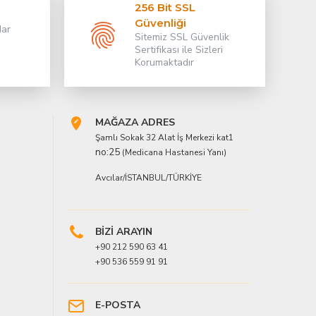
256 Bit SSL
Güvenliği
dar
Sitemiz SSL Güvenlik
Sertifikası ile Sizleri
Korumaktadır
MAĞAZA ADRES
Şamlı Sokak 32 Alat İş Merkezi kat1
no:25
(Medicana Hastanesi Yanı)
Avcılar/İSTANBUL/TÜRKİYE
BİZİ ARAYIN
+90 212 590 63 41
+90 536 559 91 91
E-POSTA