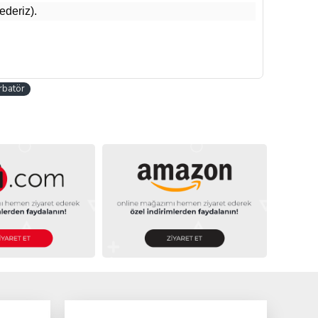
ederiz).
rbatör