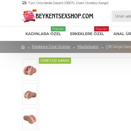
Tüm Ürünlerde Geçerli 2500TL Üzeri Ücretsiz Kargo!
Popüler
Popüler
KADINLARA ÖZEL
ERKEKLERE ÖZEL
ANAL Ü
Erkeklere Özel Ürünler
Mastürbatör
Çift Girişli Ge
ÜCRETSİZ KARGO