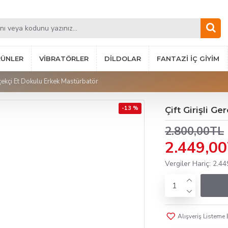
RÜNLER
VIBRATÖRLER
DILDOLAR
FANTAZI İÇ GIYIM
rçekçi Et Dokulu Erkek Mastürbatör
-13 %
Çift Girişli G
2.800,00TL
2.449,0
Vergiler Hariç: 2.4
Alışveriş Listeme 