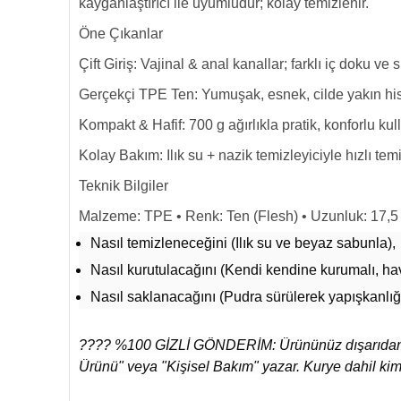
kayganlaştırıcı ile uyumludur; kolay temizlenir.
Öne Çıkanlar
Çift Giriş: Vajinal & anal kanallar; farklı iç doku ve sı
Gerçekçi TPE Ten: Yumuşak, esnek, cilde yakın his
Kompakt & Hafif: 700 g ağırlıkla pratik, konforlu kul
Kolay Bakım: Ilık su + nazik temizleyiciyle hızlı temi
Teknik Bilgiler
Malzeme: TPE • Renk: Ten (Flesh) • Uzunluk: 17,5 cm
Nasıl temizleneceğini (Ilık su ve beyaz sabunla),
Nasıl kurutulacağını (Kendi kendine kurumalı, havl
Nasıl saklanacağını (Pudra sürülerek yapışkanlığı
???? %100 GİZLİ GÖNDERİM: Ürününüz dışarıdan kesi
Ürünü" veya "Kişisel Bakım" yazar. Kurye dahil kim