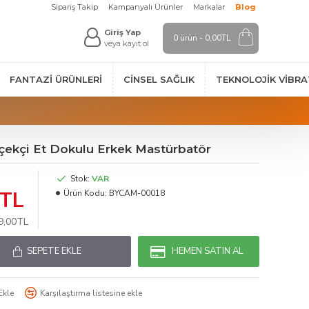
Sipariş Takip
Kampanyalı Ürünler
Markalar
Blog
Giriş Yap
0 ürün - 0,00TL
veya kayıt ol
FANTAZI ÜRÜNLERI
CINSEL SAĞLIK
TEKNOLOJIK VİBR
erçekçi Et Dokulu Erkek Mastürbatör
Stok:
VAR
0TL
Ürün Kodu:
BYCAM-00018
49,00TL
SEPETE EKLE
HEMEN SATIN AL
Ekle
Karşılaştırma listesine ekle