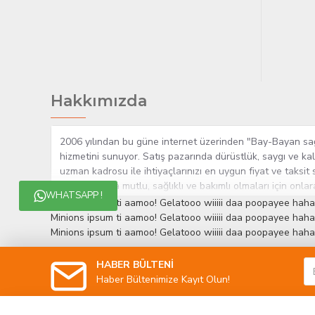
Hakkımızda
2006 yılından bu güne internet üzerinden "Bay-Bayan sağlı
hizmetini sunuyor. Satış pazarında dürüstlük, saygı ve kal
uzman kadrosu ile ihtiyaçlarınızı en uygun fiyat ve taksit 
yaşamlarında mutlu, sağlıklı ve bakımlı olmaları için onla
WHATSAPP !
çok yakından takip etmesi, yaklaşık 5000'e yakın geniş ü
Minions ipsum ti aamoo! Gelatooo wiiiii daa poopayee haha
müşteri memnuniyetini her zaman ön planda tutan yaklaşımcı
Minions ipsum ti aamoo! Gelatooo wiiiii daa poopayee haha
edinmiştir.
Minions ipsum ti aamoo! Gelatooo wiiiii daa poopayee haha
HABER BÜLTENİ
Haber Bültenimize Kayıt Olun!