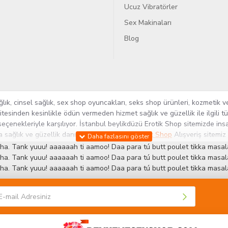
Ucuz Vibratörler
Sex Makinaları
Blog
k, cinsel sağlık, sex shop oyuncakları, seks shop ürünleri, kozmetik ve
itesinden kesinlikle ödün vermeden hizmet sağlık ve güzellik ile ilgili 
seçenekleriyle karşılıyor. İstanbul beylikdüzü Erotik Shop sitemizde insa
ra sağlık ve güzellik danışmanlığı sağlıyoruz.
Sex Shop
Alışveriş sitemiz
rün yelpazesi ile Türkiye'de bu sektörde kendi alanımızda en geniş ür
ha. Tank yuuu! aaaaaah ti aamoo! Daa para tú butt poulet tikka masala
 ve yenilikçi servislerin geliştirilmesi konusundaki becerileri ile kendi
ha. Tank yuuu! aaaaaah ti aamoo! Daa para tú butt poulet tikka masala
ha. Tank yuuu! aaaaaah ti aamoo! Daa para tú butt poulet tikka masala