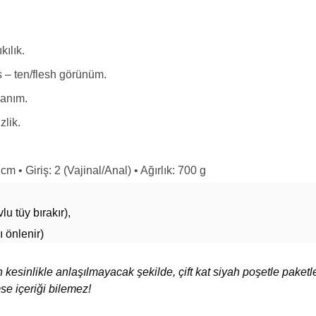
kılık.
 – ten/flesh görünüm.
lanım.
zlik.
 • Giriş: 2 (Vajinal/Anal) • Ağırlık: 700 g
u tüy bırakır),
 önlenir)
nlikle anlaşılmayacak şekilde, çift kat siyah poşetle paketleni
se içeriği bilemez!