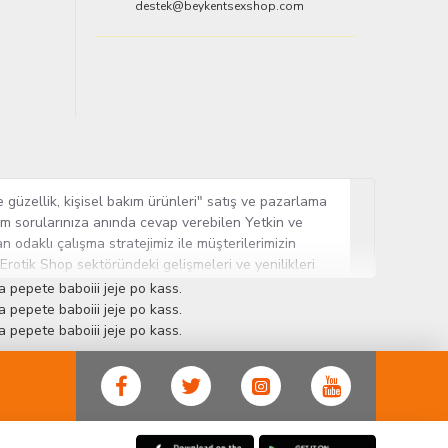
destek@beykentsexshop.com
 güzellik, kişisel bakım ürünleri" satış ve pazarlama
tüm sorularınıza anında cevap verebilen Yetkin ve
n odaklı çalışma stratejimiz ile müşterilerimizin
 Erotik Shop sektöründeki gelişmeleri ve yenilikleri
ün gurubuna sahip ender mağazalardan biri olması,
 pepete baboiii jeje po kass.
sine Cinsel Ürün hayatında lider ve kalıcı bir yer
 pepete baboiii jeje po kass.
 pepete baboiii jeje po kass.