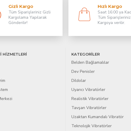
Gizli Kargo
Hızlı Kargo
Tüm Siparişleriniz Gizli
Saat 16:00 ya Ka
Kargolama Yapılarak
Tüm Siparişleriniz
Gönderilir!
Kargoya verilir.
İ HİZMETLERİ
KATEGORİLER
Belden Bağlamalılar
Dev Penisler
rim
Dildolar
istem
Uyarıcı Vibratörler
erkezi
Realistik Vibratörler
Tavşan Vibratörler
Uzaktan Kumandalı Vibratör
Teknolojik Vibratörler