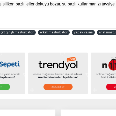
 silikon bazlı jeller dokuyu bozar, su bazlı kullanmanızı tavsiye 
çift girişli mastürbatör
erkek mastürbatör
yapay vajina
anal mastü