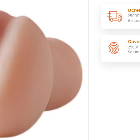
Ücre
2500TL
Bedav
Güven
256BİT 
Korum