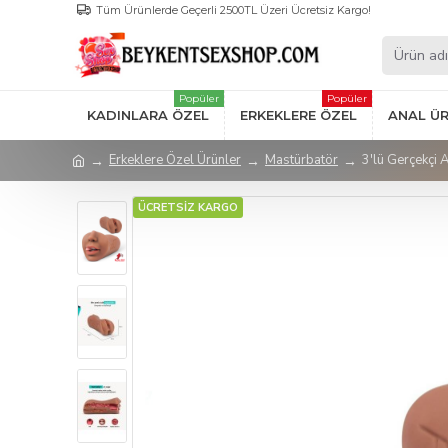
Tüm Ürünlerde Geçerli 2500TL Üzeri Ücretsiz Kargo!
Popüler
Popüler
KADINLARA ÖZEL
ERKEKLERE ÖZEL
ANAL Ü
Erkeklere Özel Ürünler
Mastürbatör
3'lü Gerçekçi 
ÜCRETSİZ KARGO