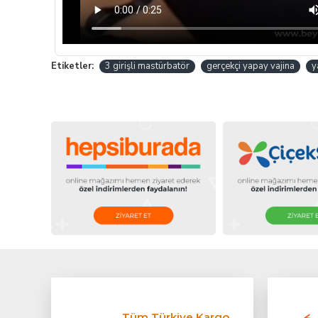
Etiketler:
3 girişli mastürbatör
gerçekçi yapay vajina
y
Tüm Türkiye Kargo