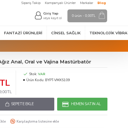
Sipariş Takip
Kampanyalı Ürünler
Markalar
Blog
Giriş Yap
0 ürün - 0,00TL
veya kayıt ol
FANTAZI ÜRÜNLERI
CINSEL SAĞLIK
TEKNOLOJIK VİBR
Ağız Anal, Oral ve Vajina Mastürbatör
Stok:
VAR
0TL
Ürün Kodu:
BYPT-VMXS109
99,00TL
SEPETE EKLE
HEMEN SATIN AL
Ekle
Karşılaştırma listesine ekle