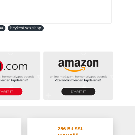
na
beykent sex shop
256 Bit SSL