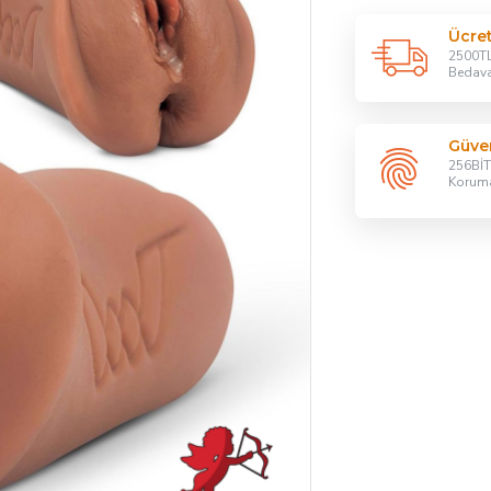
Ücre
2500TL
Bedav
Güven
256BİT 
Korum