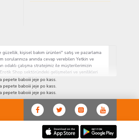
 güzellik, kişisel bakım ürünleri" satış ve pazarlama
tüm sorularınıza anında cevap verebilen Yetkin ve
n odaklı çalışma stratejimiz ile müşterilerimizin
 Erotik Shop sektöründeki gelişmeleri ve yenilikleri
ün gurubuna sahip ender mağazalardan biri olması,
 pepete baboiii jeje po kass.
sine Cinsel Ürün hayatında lider ve kalıcı bir yer
 pepete baboiii jeje po kass.
 pepete baboiii jeje po kass.