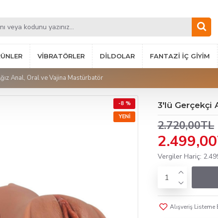
RÜNLER
VIBRATÖRLER
DILDOLAR
FANTAZI İÇ GIYIM
Ağız Anal, Oral ve Vajina Mastürbatör
-8 %
3'lü Gerçekçi 
YENI
2.720,00TL
2.499,0
Vergiler Hariç: 2.4
Alışveriş Listeme 