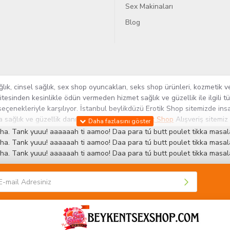
Sex Makinaları
Blog
k, cinsel sağlık, sex shop oyuncakları, seks shop ürünleri, kozmetik ve
itesinden kesinlikle ödün vermeden hizmet sağlık ve güzellik ile ilgili 
seçenekleriyle karşılıyor. İstanbul beylikdüzü Erotik Shop sitemizde insa
ra sağlık ve güzellik danışmanlığı sağlıyoruz.
Sex Shop
Alışveriş sitemiz
rün yelpazesi ile Türkiye'de bu sektörde kendi alanımızda en geniş ür
ha. Tank yuuu! aaaaaah ti aamoo! Daa para tú butt poulet tikka masala
 ve yenilikçi servislerin geliştirilmesi konusundaki becerileri ile kendi
ha. Tank yuuu! aaaaaah ti aamoo! Daa para tú butt poulet tikka masala
ha. Tank yuuu! aaaaaah ti aamoo! Daa para tú butt poulet tikka masala