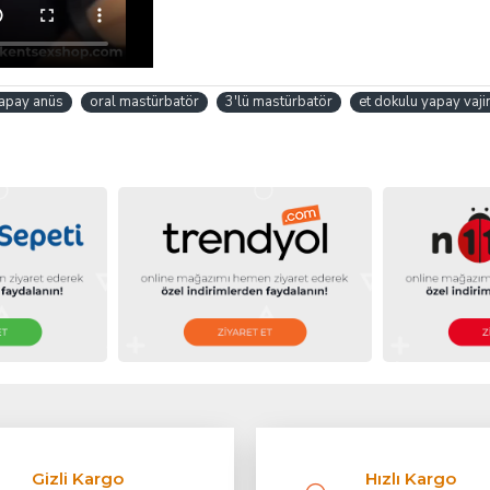
apay anüs
oral mastürbatör
3'lü mastürbatör
et dokulu yapay vaji
Gizli Kargo
Hızlı Kargo