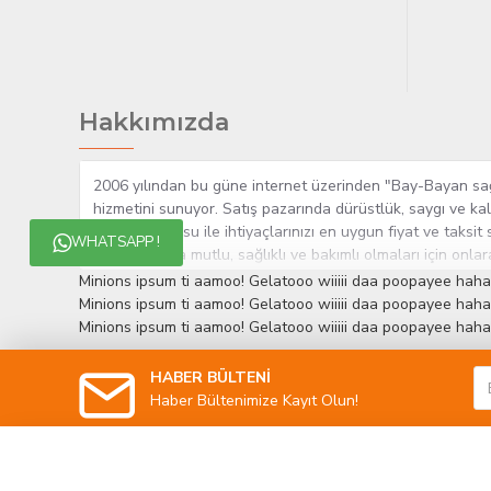
Hakkımızda
2006 yılından bu güne internet üzerinden "Bay-Bayan sağlı
hizmetini sunuyor. Satış pazarında dürüstlük, saygı ve kal
uzman kadrosu ile ihtiyaçlarınızı en uygun fiyat ve taksit 
WHATSAPP !
yaşamlarında mutlu, sağlıklı ve bakımlı olmaları için onla
çok yakından takip etmesi, yaklaşık 5000'e yakın geniş ü
Minions ipsum ti aamoo! Gelatooo wiiiii daa poopayee haha
müşteri memnuniyetini her zaman ön planda tutan yaklaşımcı
Minions ipsum ti aamoo! Gelatooo wiiiii daa poopayee haha
edinmiştir.
Minions ipsum ti aamoo! Gelatooo wiiiii daa poopayee haha
HABER BÜLTENİ
Haber Bültenimize Kayıt Olun!