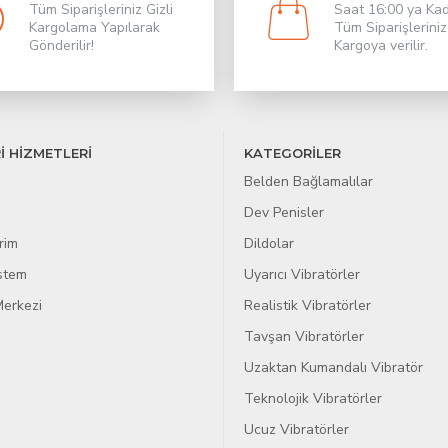
Tüm Siparişleriniz Gizli
Saat 16:00 ya Ka
Kargolama Yapılarak
Tüm Siparişleriniz
Gönderilir!
Kargoya verilir.
İ HİZMETLERİ
KATEGORİLER
Belden Bağlamalılar
Dev Penisler
rim
Dildolar
istem
Uyarıcı Vibratörler
erkezi
Realistik Vibratörler
Tavşan Vibratörler
Uzaktan Kumandalı Vibratör
Teknolojik Vibratörler
Ucuz Vibratörler