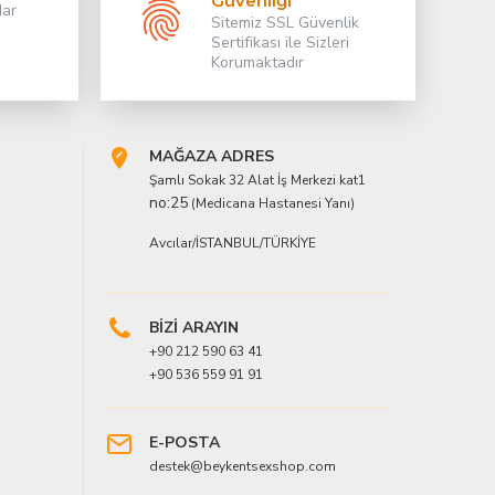
Güvenliği
dar
Sitemiz SSL Güvenlik
Sertifikası ile Sizleri
Korumaktadır
MAĞAZA ADRES
Şamlı Sokak 32 Alat İş Merkezi kat1
no:25
(Medicana Hastanesi Yanı)
Avcılar/İSTANBUL/TÜRKİYE
BİZİ ARAYIN
+90 212 590 63 41
+90 536 559 91 91
E-POSTA
destek@beykentsexshop.com