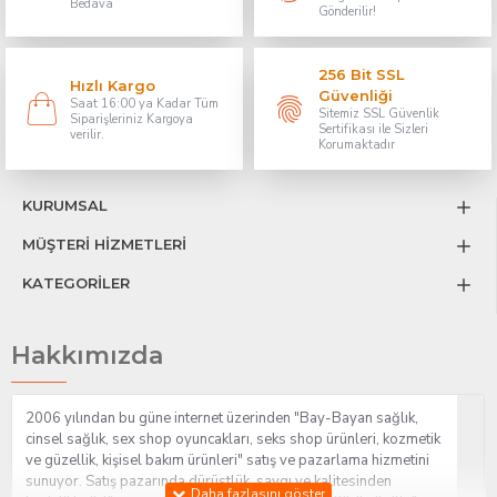
Bedava
Gönderilir!
256 Bit SSL
Hızlı Kargo
Güvenliği
Saat 16:00 ya Kadar Tüm
Sitemiz SSL Güvenlik
Siparişleriniz Kargoya
Sertifikası ile Sizleri
verilir.
Korumaktadır
KURUMSAL
MÜŞTERİ HİZMETLERİ
KATEGORİLER
Hakkımızda
2006 yılından bu güne internet üzerinden "Bay-Bayan sağlık,
cinsel sağlık, sex shop oyuncakları, seks shop ürünleri, kozmetik
ve güzellik, kişisel bakım ürünleri" satış ve pazarlama hizmetini
sunuyor. Satış pazarında dürüstlük, saygı ve kalitesinden