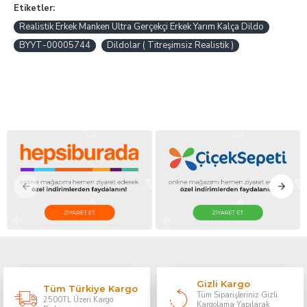
Etiketler:
Realistik Erkek Manken Ultra Gerçekçi Erkek Yarım Kalça Dildo
BYУТ-00005744
Dildolar ( Titreşimsiz Realistik )
Gizli Kargo
Tüm Türkiye Kargo
Tüm Siparişleriniz Gizli
2500TL Üzeri Kargo
Kargolama Yapılarak