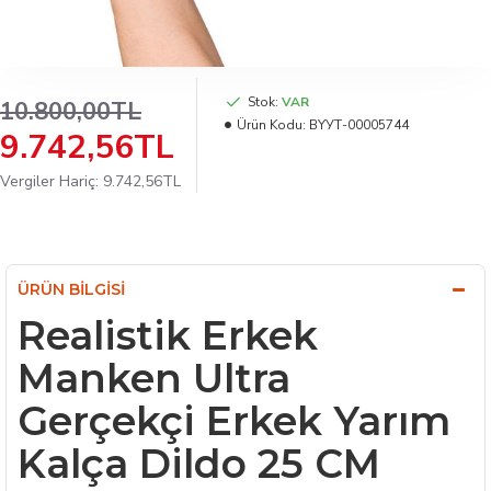
Stok:
VAR
10.800,00TL
Ürün Kodu:
BYУТ-00005744
9.742,56TL
Vergiler Hariç: 9.742,56TL
ÜRÜN BILGISI
Realistik Erkek
Manken Ultra
Gerçekçi Erkek Yarım
Kalça Dildo 25 CM