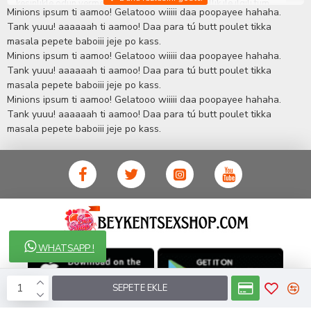
kesinlikle ödün vermeden hizmet sağlık ve güzellik ile ilgili tüm
Minions ipsum ti aamoo! Gelatooo wiiiii daa poopayee hahaha.
sorularınıza anında cevap verebilen Yetkin ve uzman kadrosu ile
Tank yuuu! aaaaaah ti aamoo! Daa para tú butt poulet tikka
ihtiyaçlarınızı en uygun fiyat ve taksit seçenekleriyle karşılıyor.
masala pepete baboiii jeje po kass.
İstanbul beylikdüzü Erotik Shop sitemizde insan odaklı çalışma
Minions ipsum ti aamoo! Gelatooo wiiiii daa poopayee hahaha.
stratejimiz ile müşterilerimizin yaşamlarında mutlu, sağlıklı ve
bakımlı olmaları için onlara sağlık ve güzellik danışmanlığı
Tank yuuu! aaaaaah ti aamoo! Daa para tú butt poulet tikka
sağlıyoruz.
Sex Shop
Alışveriş sitemiz Erotik Shop sektöründeki
masala pepete baboiii jeje po kass.
gelişmeleri ve yenilikleri çok yakından takip etmesi, yaklaşık
Minions ipsum ti aamoo! Gelatooo wiiiii daa poopayee hahaha.
5000'e yakın geniş ürün yelpazesi ile Türkiye'de bu sektörde
Tank yuuu! aaaaaah ti aamoo! Daa para tú butt poulet tikka
kendi alanımızda en geniş ürün gurubuna sahip ender
masala pepete baboiii jeje po kass.
mağazalardan biri olması, müşteri memnuniyetini her zaman ön
planda tutan yaklaşımcı ve yenilikçi servislerin geliştirilmesi
konusundaki becerileri ile kendisine Cinsel Ürün hayatında lider
ve kalıcı bir yer edinmiştir.
WHATSAPP !
SEPETE EKLE