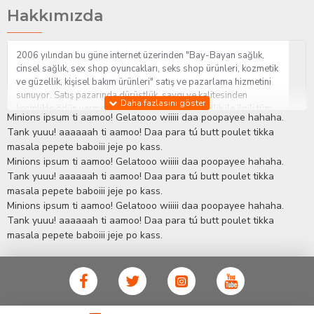
Hakkımızda
2006 yılından bu güne internet üzerinden "Bay-Bayan sağlık,
cinsel sağlık, sex shop oyuncakları, seks shop ürünleri, kozmetik
ve güzellik, kişisel bakım ürünleri" satış ve pazarlama hizmetini
sunuyor. Satış pazarında dürüstlük, saygı ve kalitesinden
kesinlikle ödün vermeden hizmet sağlık ve güzellik ile ilgili tüm
Minions ipsum ti aamoo! Gelatooo wiiiii daa poopayee hahaha.
sorularınıza anında cevap verebilen Yetkin ve uzman kadrosu ile
Tank yuuu! aaaaaah ti aamoo! Daa para tú butt poulet tikka
ihtiyaçlarınızı en uygun fiyat ve taksit seçenekleriyle karşılıyor.
masala pepete baboiii jeje po kass.
İstanbul beylikdüzü Erotik Shop sitemizde insan odaklı çalışma
Minions ipsum ti aamoo! Gelatooo wiiiii daa poopayee hahaha.
stratejimiz ile müşterilerimizin yaşamlarında mutlu, sağlıklı ve
bakımlı olmaları için onlara sağlık ve güzellik danışmanlığı
Tank yuuu! aaaaaah ti aamoo! Daa para tú butt poulet tikka
sağlıyoruz.
Sex Shop
Alışveriş sitemiz Erotik Shop sektöründeki
masala pepete baboiii jeje po kass.
gelişmeleri ve yenilikleri çok yakından takip etmesi, yaklaşık
Minions ipsum ti aamoo! Gelatooo wiiiii daa poopayee hahaha.
5000'e yakın geniş ürün yelpazesi ile Türkiye'de bu sektörde
Tank yuuu! aaaaaah ti aamoo! Daa para tú butt poulet tikka
kendi alanımızda en geniş ürün gurubuna sahip ender
masala pepete baboiii jeje po kass.
mağazalardan biri olması, müşteri memnuniyetini her zaman ön
planda tutan yaklaşımcı ve yenilikçi servislerin geliştirilmesi
konusundaki becerileri ile kendisine Cinsel Ürün hayatında lider
ve kalıcı bir yer edinmiştir.