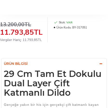
Stok:
VAR
13.200,00TL
Ürün Kodu:
BY-317051
11.793,85TL
Vergiler Hariç: 11.793,85TL
ÜRÜN BILGISI
29 Cm Tam Et Dokulu
Dual Layer Çift
Katmanlı Dildo
Gerçeğe yakın bir his için gerçekçi çift katmanlı kayan