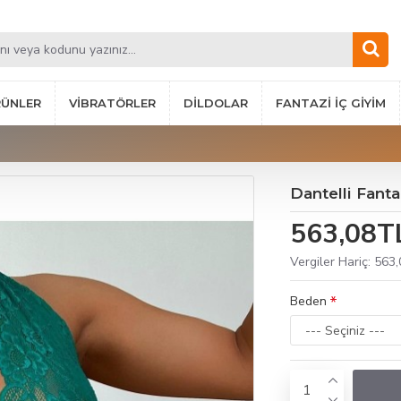
RÜNLER
VIBRATÖRLER
DILDOLAR
FANTAZI İÇ GIYIM
Dantelli Fant
563,08T
Vergiler Hariç: 563
Beden