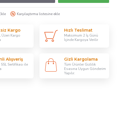
Ekle
Karşılaştırma listesine ekle
tsiz Kargo
Hızlı Teslimat
 Üzeri Kargo
Maksimum 2 İş Günü
a
İçinde Kargoya Verilir
li Alışveriş
Gizli Kargolama
SSL Sertifikası ile
Tüm Ürünler Gizlilik
a
Esasına Uygun Gönderim
Yapılır.