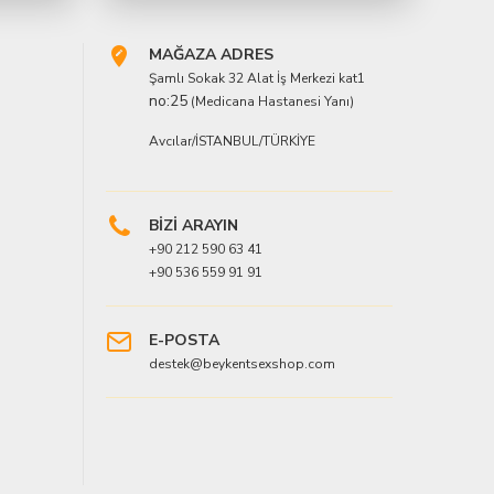
MAĞAZA ADRES
Şamlı Sokak 32 Alat İş Merkezi kat1
no:25
(Medicana Hastanesi Yanı)
Avcılar/İSTANBUL/TÜRKİYE
BİZİ ARAYIN
+90 212 590 63 41
+90 536 559 91 91
E-POSTA
destek@beykentsexshop.com