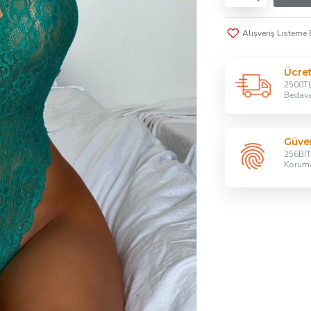
Alışveriş Listeme 
Ücre
2500TL
Bedav
Güven
256BİT 
Korum