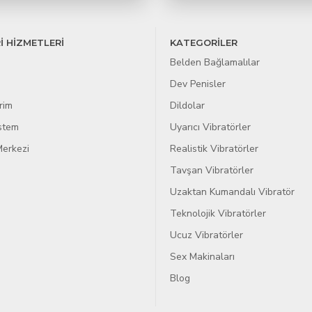
İ HİZMETLERİ
KATEGORİLER
Belden Bağlamalılar
Dev Penisler
rim
Dildolar
istem
Uyarıcı Vibratörler
erkezi
Realistik Vibratörler
Tavşan Vibratörler
Uzaktan Kumandalı Vibratör
Teknolojik Vibratörler
Ucuz Vibratörler
Sex Makinaları
Blog