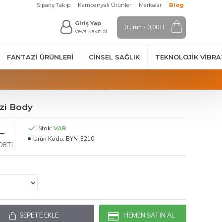
Sipariş Takip
Kampanyalı Ürünler
Markalar
Blog
Giriş Yap
0 ürün - 0,00TL
veya kayıt ol
FANTAZI ÜRÜNLERI
CINSEL SAĞLIK
TEKNOLOJIK VİBR
azi Body
L
Stok:
VAR
Ürün Kodu:
BYN-3210
,08TL
SEPETE EKLE
HEMEN SATIN AL