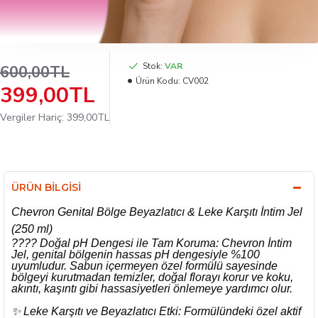
Stok:
VAR
600,00TL
Ürün Kodu:
CV002
399,00TL
Vergiler Hariç: 399,00TL
ÜRÜN BILGISI
Chevron Genital Bölge Beyazlatıcı & Leke Karşıtı İntim Jel
(250 ml)
???? Doğal pH Dengesi ile Tam Koruma: Chevron İntim
Jel, genital bölgenin hassas pH dengesiyle %100
uyumludur. Sabun içermeyen özel formülü sayesinde
bölgeyi kurutmadan temizler, doğal florayı korur ve koku,
akıntı, kaşıntı gibi hassasiyetleri önlemeye yardımcı olur.
✨ Leke Karşıtı ve Beyazlatıcı Etki: Formülündeki özel aktif