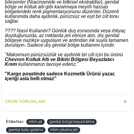
bileşenler (Niacinamide ve bitkisel ekstraktlar), genital
bölge ve koltuk altı gibi kararmaya meyilli hassas
bölgelerdeki renk pigmentasyonunu düzenler. Düzenli
kullanımda daha aydınlık, pürüzsüz ve eşit bir cilt tonu
sağlar.
???? Nasıl Kullanılır? Günlük duş esnasında veya ihtiyaç
duyduğunuzda, az miktarda jeli elinize alın, dış genital
bölgeye nazikçe uygulayın ve ardından ılık suyla tamamen
durulayın. Sadece dış genital bölge kullanımı içindir.
"Maksimum pürüzsüzlük ve aydınlık bir cilt için bu ürünü
Chevron Koltuk Altı ve Bikini Bölgesi Beyazlatıcı
Krem
kullanmanızı tavsiye ederiz."
"Kargo poşetinde sadece Kozmetik Ürünü yazar,
içeriği asla belli olmaz"
ÜRÜN YORUMLARI
Etiketler:
intim jel
genital bölge beyazlatma
genital koku giderici
intim yıkama jeli