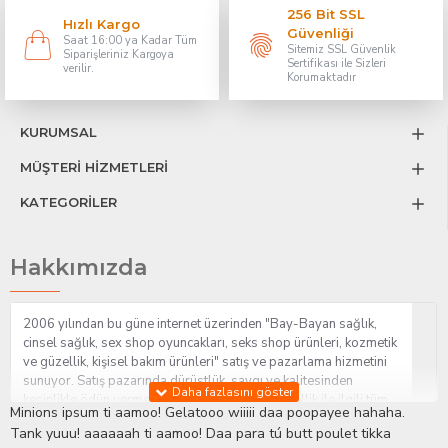
256 Bit SSL
Hızlı Kargo
Güvenliği
Saat 16:00 ya Kadar Tüm
Sitemiz SSL Güvenlik
Siparişleriniz Kargoya
Sertifikası ile Sizleri
verilir.
Korumaktadır
KURUMSAL
MÜŞTERİ HİZMETLERİ
KATEGORİLER
Hakkımızda
2006 yılından bu güne internet üzerinden "Bay-Bayan sağlık,
cinsel sağlık, sex shop oyuncakları, seks shop ürünleri, kozmetik
ve güzellik, kişisel bakım ürünleri" satış ve pazarlama hizmetini
sunuyor. Satış pazarında dürüstlük, saygı ve kalitesinden
kesinlikle ödün vermeden hizmet sağlık ve güzellik ile ilgili tüm
Minions ipsum ti aamoo! Gelatooo wiiiii daa poopayee hahaha.
sorularınıza anında cevap verebilen Yetkin ve uzman kadrosu ile
Tank yuuu! aaaaaah ti aamoo! Daa para tú butt poulet tikka
ihtiyaçlarınızı en uygun fiyat ve taksit seçenekleriyle karşılıyor.