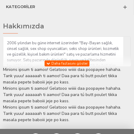
KATEGORİLER
Hakkımızda
2006 yılından bu güne internet üzerinden "Bay-Bayan sağlık,
cinsel sağlık, sex shop oyuncakları, seks shop ürünleri, kozmetik
ve güzellik, kişisel bakım ürünleri" satış ve pazarlama hizmetini
sunuyor. Satış pazarında dürüstlük, saygı ve kalitesinden
kesinlikle ödün vermeden hizmet sağlık ve güzellik ile ilgili tüm
Minions ipsum ti aamoo! Gelatooo wiiiii daa poopayee hahaha.
sorularınıza anında cevap verebilen Yetkin ve uzman kadrosu ile
Tank yuuu! aaaaaah ti aamoo! Daa para tú butt poulet tikka
ihtiyaçlarınızı en uygun fiyat ve taksit seçenekleriyle karşılıyor.
masala pepete baboiii jeje po kass.
İstanbul beylikdüzü Erotik Shop sitemizde insan odaklı çalışma
Minions ipsum ti aamoo! Gelatooo wiiiii daa poopayee hahaha.
stratejimiz ile müşterilerimizin yaşamlarında mutlu, sağlıklı ve
bakımlı olmaları için onlara sağlık ve güzellik danışmanlığı
Tank yuuu! aaaaaah ti aamoo! Daa para tú butt poulet tikka
sağlıyoruz.
Sex Shop
Alışveriş sitemiz Erotik Shop sektöründeki
masala pepete baboiii jeje po kass.
gelişmeleri ve yenilikleri çok yakından takip etmesi, yaklaşık
Minions ipsum ti aamoo! Gelatooo wiiiii daa poopayee hahaha.
5000'e yakın geniş ürün yelpazesi ile Türkiye'de bu sektörde
Tank yuuu! aaaaaah ti aamoo! Daa para tú butt poulet tikka
kendi alanımızda en geniş ürün gurubuna sahip ender
masala pepete baboiii jeje po kass.
mağazalardan biri olması, müşteri memnuniyetini her zaman ön
planda tutan yaklaşımcı ve yenilikçi servislerin geliştirilmesi