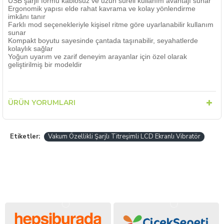
USB şarjlı formu kablosuz ve uzun süreli kullanım avantajı sunar
Ergonomik yapısı elde rahat kavrama ve kolay yönlendirme
imkânı tanır
Farklı mod seçenekleriyle kişisel ritme göre uyarlanabilir kullanım
sunar
Kompakt boyutu sayesinde çantada taşınabilir, seyahatlerde
kolaylık sağlar
Yoğun uyarım ve zarif deneyim arayanlar için özel olarak
geliştirilmiş bir modeldir
ÜRÜN YORUMLARI
Etiketler:
Vakum Özellikli Şarjlı Titreşimli LCD Ekranlı Vibratör