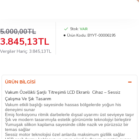
Stok:
VAR
5.000,00TL
Ürün Kodu:
BYУТ-00006195
3.845,13TL
Vergiler Hariç: 3.845,13TL
ÜRÜN BILGISI
Vakum Özellikli Şarjlı Titreşimli LCD Ekranlı Cihaz – Sessiz
Çalışma Ve Şık Tasarım
Vakum etkili başlığı sayesinde hassas bölgelerde yoğun his
deneyimi sunar
Emiş fonksiyonu ritmik darbelerle dışsal uyarımı üst seviyeye taşır
Şık ve modern tasarımıyla estetik görünümle teknolojiyi birleştirir
Yumuşak silikon kaplama sayesinde cilde nazik ve pürüzsüz bir
temas sağlar
Sessiz motor teknolojisi özel anlarda maksimum gizlilik sağlar