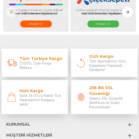
Gizli Kargo
Tüm Türkiye Kargo
Tüm Siparişleriniz Gizli
2500TL Üzeri Kargo
Kargolama Yapılarak
Bedava
Gönderilir!
256 Bit SSL
Hızlı Kargo
Güvenliği
Saat 16:00 ya Kadar Tüm
Sitemiz SSL Güvenlik
Siparişleriniz Kargoya
Sertifikası ile Sizleri
verilir.
Korumaktadır
KURUMSAL
MÜŞTERİ HİZMETLERİ