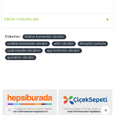
ÜRÜN YORUMLARI
Etiketler:
telefon kumandalı vibratör
uzaktan kumandalı vibratör
akıllı vibratör
titreşimli yumurta
uzak mesafe vibratörü
app kontrollü vibratör
giyilebilir vibratör