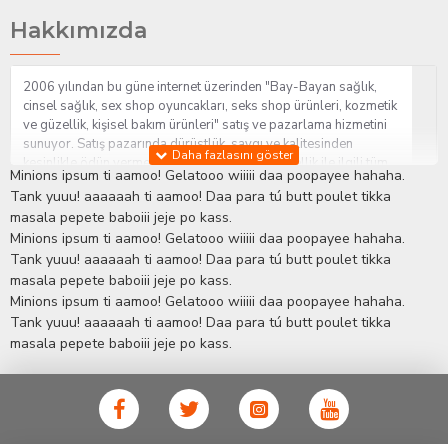
Hakkımızda
2006 yılından bu güne internet üzerinden "Bay-Bayan sağlık,
cinsel sağlık, sex shop oyuncakları, seks shop ürünleri, kozmetik
ve güzellik, kişisel bakım ürünleri" satış ve pazarlama hizmetini
sunuyor. Satış pazarında dürüstlük, saygı ve kalitesinden
kesinlikle ödün vermeden hizmet sağlık ve güzellik ile ilgili tüm
Minions ipsum ti aamoo! Gelatooo wiiiii daa poopayee hahaha.
sorularınıza anında cevap verebilen Yetkin ve uzman kadrosu ile
Tank yuuu! aaaaaah ti aamoo! Daa para tú butt poulet tikka
ihtiyaçlarınızı en uygun fiyat ve taksit seçenekleriyle karşılıyor.
masala pepete baboiii jeje po kass.
İstanbul beylikdüzü Erotik Shop sitemizde insan odaklı çalışma
Minions ipsum ti aamoo! Gelatooo wiiiii daa poopayee hahaha.
stratejimiz ile müşterilerimizin yaşamlarında mutlu, sağlıklı ve
bakımlı olmaları için onlara sağlık ve güzellik danışmanlığı
Tank yuuu! aaaaaah ti aamoo! Daa para tú butt poulet tikka
sağlıyoruz.
Sex Shop
Alışveriş sitemiz Erotik Shop sektöründeki
masala pepete baboiii jeje po kass.
gelişmeleri ve yenilikleri çok yakından takip etmesi, yaklaşık
Minions ipsum ti aamoo! Gelatooo wiiiii daa poopayee hahaha.
5000'e yakın geniş ürün yelpazesi ile Türkiye'de bu sektörde
Tank yuuu! aaaaaah ti aamoo! Daa para tú butt poulet tikka
kendi alanımızda en geniş ürün gurubuna sahip ender
masala pepete baboiii jeje po kass.
mağazalardan biri olması, müşteri memnuniyetini her zaman ön
planda tutan yaklaşımcı ve yenilikçi servislerin geliştirilmesi
konusundaki becerileri ile kendisine Cinsel Ürün hayatında lider
ve kalıcı bir yer edinmiştir.