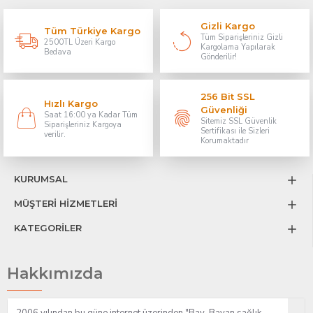
Gizli Kargo
Tüm Türkiye Kargo
Tüm Siparişleriniz Gizli
2500TL Üzeri Kargo
Kargolama Yapılarak
Bedava
Gönderilir!
256 Bit SSL
Hızlı Kargo
Güvenliği
Saat 16:00 ya Kadar Tüm
Sitemiz SSL Güvenlik
Siparişleriniz Kargoya
Sertifikası ile Sizleri
verilir.
Korumaktadır
KURUMSAL
MÜŞTERİ HİZMETLERİ
KATEGORİLER
Hakkımızda