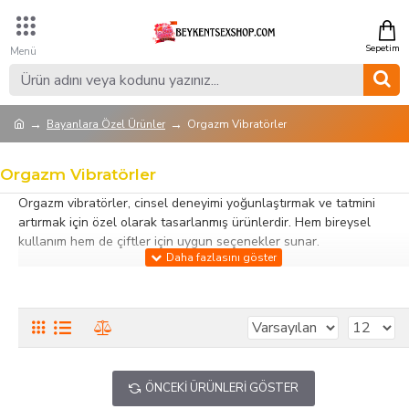
Bayanlara Özel Ürünler
Orgazm Vibratörler
Orgazm Vibratörler
Orgazm vibratörler, cinsel deneyimi yoğunlaştırmak ve tatmini
artırmak için özel olarak tasarlanmış ürünlerdir. Hem bireysel
kullanım hem de çiftler için uygun seçenekler sunar.
Bu kategorideki orgazm vibratörleri; silikon, jel ve vücut dostu
materyallerden üretilmiş olup ergonomik ve güvenli tasarımlar ile
konforlu kullanım sağlar. Farklı titreşim modu ve yoğunluk
seçenekleri, kullanıcıların ihtiyacına göre deneyimi özelleştirmesine
olanak tanır. Suya dayanıklı ve kolay temizlenebilir yapıları hijyenik
kullanım sağlar.
ÖNCEKI ÜRÜNLERI GÖSTER
Orgazm vibratörler, bireysel keşfi güçlendirmek ve özel anlarda