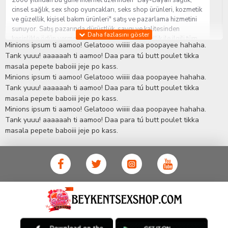
2006 yılından bu güne internet üzerinden "Bay-Bayan sağlık,
cinsel sağlık, sex shop oyuncakları, seks shop ürünleri, kozmetik
ve güzellik, kişisel bakım ürünleri" satış ve pazarlama hizmetini
sunuyor. Satış pazarında dürüstlük, saygı ve kalitesinden
kesinlikle ödün vermeden hizmet sağlık ve güzellik ile ilgili tüm
Minions ipsum ti aamoo! Gelatooo wiiiii daa poopayee hahaha.
sorularınıza anında cevap verebilen Yetkin ve uzman kadrosu ile
Tank yuuu! aaaaaah ti aamoo! Daa para tú butt poulet tikka
ihtiyaçlarınızı en uygun fiyat ve taksit seçenekleriyle karşılıyor.
masala pepete baboiii jeje po kass.
İstanbul beylikdüzü Erotik Shop sitemizde insan odaklı çalışma
Minions ipsum ti aamoo! Gelatooo wiiiii daa poopayee hahaha.
stratejimiz ile müşterilerimizin yaşamlarında mutlu, sağlıklı ve
bakımlı olmaları için onlara sağlık ve güzellik danışmanlığı
Tank yuuu! aaaaaah ti aamoo! Daa para tú butt poulet tikka
sağlıyoruz.
Sex Shop
Alışveriş sitemiz Erotik Shop sektöründeki
masala pepete baboiii jeje po kass.
gelişmeleri ve yenilikleri çok yakından takip etmesi, yaklaşık
Minions ipsum ti aamoo! Gelatooo wiiiii daa poopayee hahaha.
5000'e yakın geniş ürün yelpazesi ile Türkiye'de bu sektörde
Tank yuuu! aaaaaah ti aamoo! Daa para tú butt poulet tikka
kendi alanımızda en geniş ürün gurubuna sahip ender
masala pepete baboiii jeje po kass.
mağazalardan biri olması, müşteri memnuniyetini her zaman ön
planda tutan yaklaşımcı ve yenilikçi servislerin geliştirilmesi
konusundaki becerileri ile kendisine Cinsel Ürün hayatında lider
ve kalıcı bir yer edinmiştir.