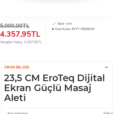
Stok:
VAR
5.000,00TL
Ürün Kodu:
BYУТ-00006197
4.357,95TL
Vergiler Hariç: 4.357,95TL
ÜRÜN BILGISI
23,5 CM EroTeq Dijital
Ekran Güçlü Masaj
Aleti
Ana malzeme
Silikon