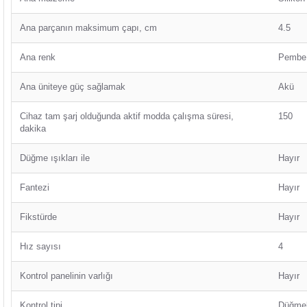
Ana parçanın maksimum çapı, cm
4.5
Ana renk
Pembe
Ana üniteye güç sağlamak
Akü
Cihaz tam şarj olduğunda aktif modda çalışma süresi,
150
dakika
Düğme ışıkları ile
Hayır
Fantezi
Hayır
Fikstürde
Hayır
Hız sayısı
4
Kontrol panelinin varlığı
Hayır
Kontrol tipi
Düğmel