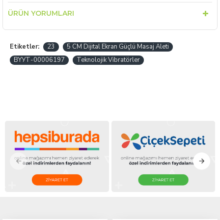
ÜRÜN YORUMLARI
Etiketler:
23
5 CM Dijital Ekran Güçlü Masaj Aleti
BYУТ-00006197
Teknolojik Vibratörler