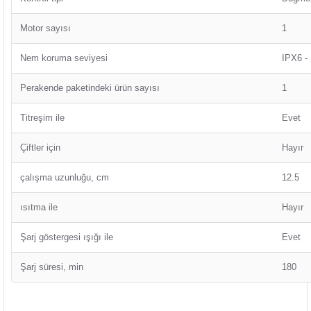
Motor sayısı
1
Nem koruma seviyesi
IPX6 - 
Perakende paketindeki ürün sayısı
1
Titreşim ile
Evet
Çiftler için
Hayır
çalışma uzunluğu, cm
12.5
ısıtma ile
Hayır
Şarj göstergesi ışığı ile
Evet
Şarj süresi, min
180