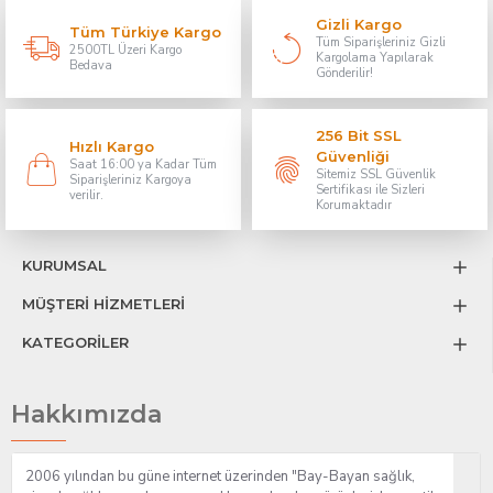
Gizli Kargo
Tüm Türkiye Kargo
Tüm Siparişleriniz Gizli
2500TL Üzeri Kargo
Kargolama Yapılarak
Bedava
Gönderilir!
256 Bit SSL
Hızlı Kargo
Güvenliği
Saat 16:00 ya Kadar Tüm
Sitemiz SSL Güvenlik
Siparişleriniz Kargoya
Sertifikası ile Sizleri
verilir.
Korumaktadır
KURUMSAL
MÜŞTERİ HİZMETLERİ
KATEGORİLER
Hakkımızda
2006 yılından bu güne internet üzerinden "Bay-Bayan sağlık,