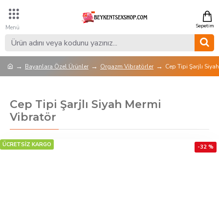
Bayanlara Özel Ürünler
Orgazm Vibratörler
Cep Tipi Şarjlı Siya
Cep Tipi Şarjlı Siyah Mermi
Vibratör
ÜCRETSİZ KARGO
-32 %