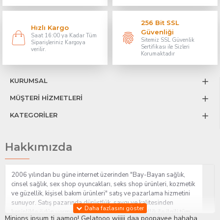
256 Bit SSL
Hızlı Kargo
Güvenliği
Saat 16:00 ya Kadar Tüm
Sitemiz SSL Güvenlik
Siparişleriniz Kargoya
Sertifikası ile Sizleri
verilir.
Korumaktadır
KURUMSAL
MÜŞTERİ HİZMETLERİ
KATEGORİLER
Hakkımızda
2006 yılından bu güne internet üzerinden "Bay-Bayan sağlık,
cinsel sağlık, sex shop oyuncakları, seks shop ürünleri, kozmetik
ve güzellik, kişisel bakım ürünleri" satış ve pazarlama hizmetini
sunuyor. Satış pazarında dürüstlük, saygı ve kalitesinden
kesinlikle ödün vermeden hizmet sağlık ve güzellik ile ilgili tüm
Minions ipsum ti aamoo! Gelatooo wiiiii daa poopayee hahaha.