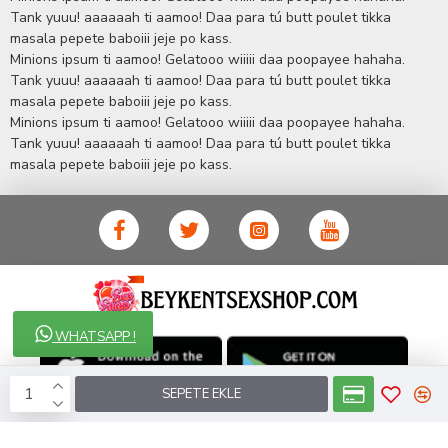
sorularınıza anında cevap verebilen Yetkin ve uzman kadrosu ile
Tank yuuu! aaaaaah ti aamoo! Daa para tú butt poulet tikka
ihtiyaçlarınızı en uygun fiyat ve taksit seçenekleriyle karşılıyor.
masala pepete baboiii jeje po kass.
İstanbul beylikdüzü Erotik Shop sitemizde insan odaklı çalışma
Minions ipsum ti aamoo! Gelatooo wiiiii daa poopayee hahaha.
stratejimiz ile müşterilerimizin yaşamlarında mutlu, sağlıklı ve
bakımlı olmaları için onlara sağlık ve güzellik danışmanlığı
Tank yuuu! aaaaaah ti aamoo! Daa para tú butt poulet tikka
sağlıyoruz.
Sex Shop
Alışveriş sitemiz Erotik Shop sektöründeki
masala pepete baboiii jeje po kass.
gelişmeleri ve yenilikleri çok yakından takip etmesi, yaklaşık
Minions ipsum ti aamoo! Gelatooo wiiiii daa poopayee hahaha.
5000'e yakın geniş ürün yelpazesi ile Türkiye'de bu sektörde
Tank yuuu! aaaaaah ti aamoo! Daa para tú butt poulet tikka
kendi alanımızda en geniş ürün gurubuna sahip ender
masala pepete baboiii jeje po kass.
mağazalardan biri olması, müşteri memnuniyetini her zaman ön
planda tutan yaklaşımcı ve yenilikçi servislerin geliştirilmesi
konusundaki becerileri ile kendisine Cinsel Ürün hayatında lider
ve kalıcı bir yer edinmiştir.
WHATSAPP !
SEPETE EKLE