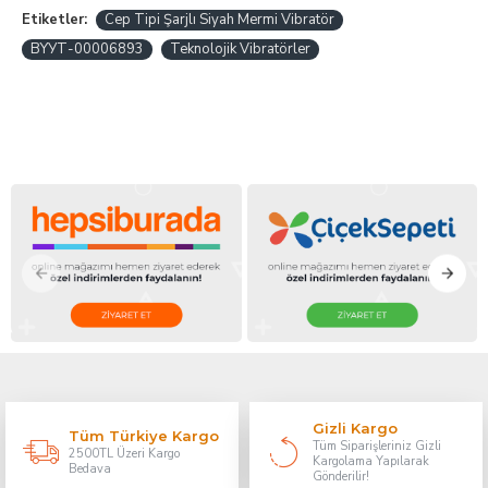
Etiketler:
Cep Tipi Şarjlı Siyah Mermi Vibratör
BYУТ-00006893
Teknolojik Vibratörler
Gizli Kargo
Tüm Türkiye Kargo
Tüm Siparişleriniz Gizli
2500TL Üzeri Kargo
Kargolama Yapılarak
Bedava
Gönderilir!