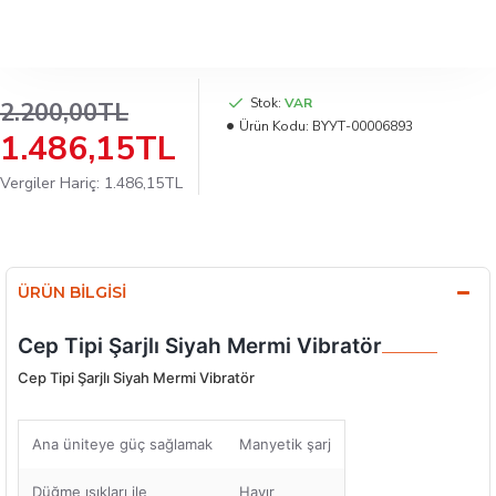
Stok:
VAR
2.200,00TL
Ürün Kodu:
BYУТ-00006893
1.486,15TL
Vergiler Hariç: 1.486,15TL
ÜRÜN BILGISI
Cep Tipi Şarjlı Siyah Mermi Vibratör
Cep Tipi Şarjlı Siyah Mermi Vibratör
Ana üniteye güç sağlamak
Manyetik şarj
Düğme ışıkları ile
Hayır