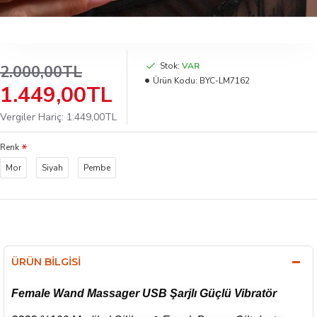
Stok:
VAR
2.000,00TL
Ürün Kodu:
BYC-LM7162
1.449,00TL
Vergiler Hariç: 1.449,00TL
Renk
Mor
Siyah
Pembe
ÜRÜN BILGISI
Female Wand Massager USB Şarjlı Güçlü Vibratör