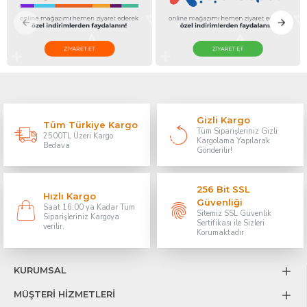
Gizli Kargo
Tüm Türkiye Kargo
Tüm Siparişleriniz Gizli
2500TL Üzeri Kargo
Kargolama Yapılarak
Bedava
Gönderilir!
256 Bit SSL
Hızlı Kargo
Güvenliği
Saat 16:00 ya Kadar Tüm
Sitemiz SSL Güvenlik
Siparişleriniz Kargoya
Sertifikası ile Sizleri
verilir.
Korumaktadır
KURUMSAL
MÜŞTERİ HİZMETLERİ