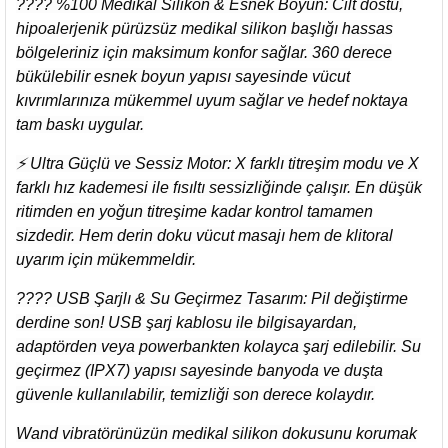
???? %100 Medikal Silikon & Esnek Boyun: Cilt dostu,
hipoalerjenik pürüzsüz medikal silikon başlığı hassas
bölgeleriniz için maksimum konfor sağlar. 360 derece
bükülebilir esnek boyun yapısı sayesinde vücut
kıvrımlarınıza mükemmel uyum sağlar ve hedef noktaya
tam baskı uygular.
⚡ Ultra Güçlü ve Sessiz Motor: X farklı titreşim modu ve X
farklı hız kademesi ile fısıltı sessizliğinde çalışır. En düşük
ritimden en yoğun titreşime kadar kontrol tamamen
sizdedir. Hem derin doku vücut masajı hem de klitoral
uyarım için mükemmeldir.
???? USB Şarjlı & Su Geçirmez Tasarım: Pil değiştirme
derdine son! USB şarj kablosu ile bilgisayardan,
adaptörden veya powerbankten kolayca şarj edilebilir. Su
geçirmez (IPX7) yapısı sayesinde banyoda ve duşta
güvenle kullanılabilir, temizliği son derece kolaydır.
Wand vibratörünüzün medikal silikon dokusunu korumak