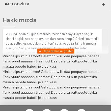
KATEGORİLER
Hakkımızda
2006 yılından bu güne internet üzerinden "Bay-Bayan sağlık,
cinsel sağlık, sex shop oyuncakları, seks shop ürünleri, kozmetik
ve güzellik, kişisel bakım ürünleri" satış ve pazarlama hizmetini
sunuyor. Satış pazarında dürüstlük, saygı ve kalitesinden
kesinlikle ödün vermeden hizmet sağlık ve güzellik ile ilgili tüm
Minions ipsum ti aamoo! Gelatooo wiiiii daa poopayee hahaha.
sorularınıza anında cevap verebilen Yetkin ve uzman kadrosu ile
Tank yuuu! aaaaaah ti aamoo! Daa para tú butt poulet tikka
ihtiyaçlarınızı en uygun fiyat ve taksit seçenekleriyle karşılıyor.
masala pepete baboiii jeje po kass.
İstanbul beylikdüzü Erotik Shop sitemizde insan odaklı çalışma
Minions ipsum ti aamoo! Gelatooo wiiiii daa poopayee hahaha.
stratejimiz ile müşterilerimizin yaşamlarında mutlu, sağlıklı ve
bakımlı olmaları için onlara sağlık ve güzellik danışmanlığı
Tank yuuu! aaaaaah ti aamoo! Daa para tú butt poulet tikka
sağlıyoruz.
Sex Shop
Alışveriş sitemiz Erotik Shop sektöründeki
masala pepete baboiii jeje po kass.
gelişmeleri ve yenilikleri çok yakından takip etmesi, yaklaşık
Minions ipsum ti aamoo! Gelatooo wiiiii daa poopayee hahaha.
5000'e yakın geniş ürün yelpazesi ile Türkiye'de bu sektörde
Tank yuuu! aaaaaah ti aamoo! Daa para tú butt poulet tikka
kendi alanımızda en geniş ürün gurubuna sahip ender
masala pepete baboiii jeje po kass.
mağazalardan biri olması, müşteri memnuniyetini her zaman ön
planda tutan yaklaşımcı ve yenilikçi servislerin geliştirilmesi
konusundaki becerileri ile kendisine Cinsel Ürün hayatında lider