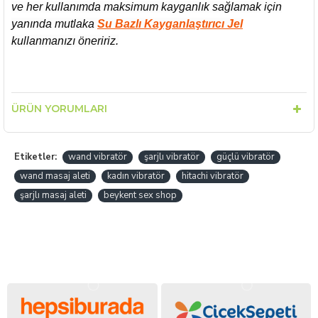
ve her kullanımda maksimum kayganlık sağlamak için
yanında mutlaka
Su Bazlı Kayganlaştırıcı Jel
kullanmanızı öneririz.
ÜRÜN YORUMLARI
Etiketler:
wand vibratör
şarjlı vibratör
güçlü vibratör
wand masaj aleti
kadın vibratör
hitachi vibratör
şarjlı masaj aleti
beykent sex shop