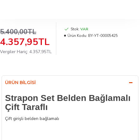
Stok:
VAR
5.400,00TL
Ürün Kodu:
BY-УТ-00005425
4.357,95TL
Vergiler Hariç: 4.357,95TL
ÜRÜN BILGISI
Strapon Set Belden Bağlamalı
Çift Taraflı
Çift girişli belden bağlamalı