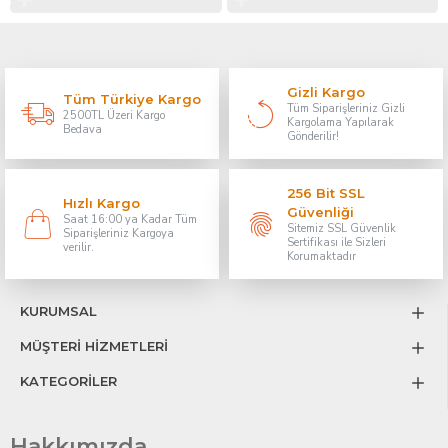
Gizli Kargo
Tüm Türkiye Kargo
Tüm Siparişleriniz Gizli
2500TL Üzeri Kargo
Kargolama Yapılarak
Bedava
Gönderilir!
256 Bit SSL
Hızlı Kargo
Güvenliği
Saat 16:00 ya Kadar Tüm
Sitemiz SSL Güvenlik
Siparişleriniz Kargoya
Sertifikası ile Sizleri
verilir.
Korumaktadır
KURUMSAL
MÜŞTERİ HİZMETLERİ
KATEGORİLER
Hakkımızda