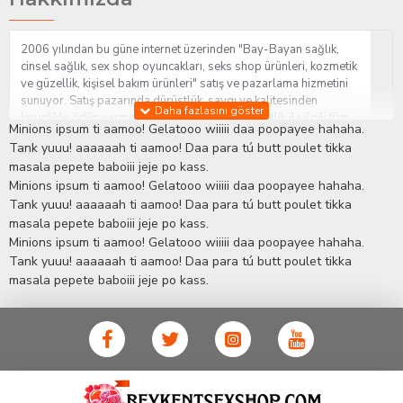
2006 yılından bu güne internet üzerinden "Bay-Bayan sağlık,
cinsel sağlık, sex shop oyuncakları, seks shop ürünleri, kozmetik
ve güzellik, kişisel bakım ürünleri" satış ve pazarlama hizmetini
sunuyor. Satış pazarında dürüstlük, saygı ve kalitesinden
kesinlikle ödün vermeden hizmet sağlık ve güzellik ile ilgili tüm
Minions ipsum ti aamoo! Gelatooo wiiiii daa poopayee hahaha.
sorularınıza anında cevap verebilen Yetkin ve uzman kadrosu ile
Tank yuuu! aaaaaah ti aamoo! Daa para tú butt poulet tikka
ihtiyaçlarınızı en uygun fiyat ve taksit seçenekleriyle karşılıyor.
masala pepete baboiii jeje po kass.
İstanbul beylikdüzü Erotik Shop sitemizde insan odaklı çalışma
Minions ipsum ti aamoo! Gelatooo wiiiii daa poopayee hahaha.
stratejimiz ile müşterilerimizin yaşamlarında mutlu, sağlıklı ve
bakımlı olmaları için onlara sağlık ve güzellik danışmanlığı
Tank yuuu! aaaaaah ti aamoo! Daa para tú butt poulet tikka
sağlıyoruz.
Sex Shop
Alışveriş sitemiz Erotik Shop sektöründeki
masala pepete baboiii jeje po kass.
gelişmeleri ve yenilikleri çok yakından takip etmesi, yaklaşık
Minions ipsum ti aamoo! Gelatooo wiiiii daa poopayee hahaha.
5000'e yakın geniş ürün yelpazesi ile Türkiye'de bu sektörde
Tank yuuu! aaaaaah ti aamoo! Daa para tú butt poulet tikka
kendi alanımızda en geniş ürün gurubuna sahip ender
masala pepete baboiii jeje po kass.
mağazalardan biri olması, müşteri memnuniyetini her zaman ön
planda tutan yaklaşımcı ve yenilikçi servislerin geliştirilmesi
konusundaki becerileri ile kendisine Cinsel Ürün hayatında lider
ve kalıcı bir yer edinmiştir.