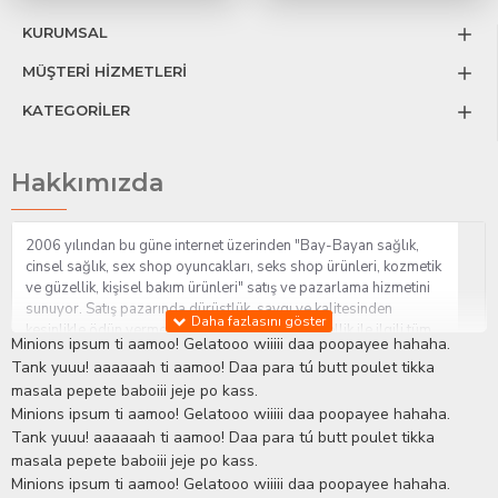
KURUMSAL
MÜŞTERİ HİZMETLERİ
KATEGORİLER
Hakkımızda
2006 yılından bu güne internet üzerinden "Bay-Bayan sağlık,
cinsel sağlık, sex shop oyuncakları, seks shop ürünleri, kozmetik
ve güzellik, kişisel bakım ürünleri" satış ve pazarlama hizmetini
sunuyor. Satış pazarında dürüstlük, saygı ve kalitesinden
kesinlikle ödün vermeden hizmet sağlık ve güzellik ile ilgili tüm
Minions ipsum ti aamoo! Gelatooo wiiiii daa poopayee hahaha.
sorularınıza anında cevap verebilen Yetkin ve uzman kadrosu ile
Tank yuuu! aaaaaah ti aamoo! Daa para tú butt poulet tikka
ihtiyaçlarınızı en uygun fiyat ve taksit seçenekleriyle karşılıyor.
masala pepete baboiii jeje po kass.
İstanbul beylikdüzü Erotik Shop sitemizde insan odaklı çalışma
Minions ipsum ti aamoo! Gelatooo wiiiii daa poopayee hahaha.
stratejimiz ile müşterilerimizin yaşamlarında mutlu, sağlıklı ve
bakımlı olmaları için onlara sağlık ve güzellik danışmanlığı
Tank yuuu! aaaaaah ti aamoo! Daa para tú butt poulet tikka
sağlıyoruz.
Sex Shop
Alışveriş sitemiz Erotik Shop sektöründeki
masala pepete baboiii jeje po kass.
gelişmeleri ve yenilikleri çok yakından takip etmesi, yaklaşık
Minions ipsum ti aamoo! Gelatooo wiiiii daa poopayee hahaha.