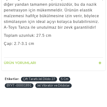
diğer yandan tamamen pürüzsüzdür, bu da nazik
penetrasyon için mükemmeldir. Ürünün elastik
malzemesi hafifçe bükülmesine izin verir, böylece
stimülasyon için ideal açıyı kolayca bulabilirsiniz.
A-Toys Tanza ile unutulmaz bir zevk garantilidir!
Toplam uzunluk: 27.5 cm
Çap: 2.7-3.1 cm
ÜRÜN YORUMLARI
Etiketler:
Çift Taraflı Jel Dildo 27
5 Cm
BYУТ-00001891
Jel Vibratör ve Dildolar