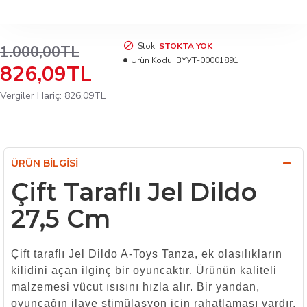
Stok:
STOKTA YOK
1.000,00TL
Ürün Kodu:
BYУТ-00001891
826,09TL
Vergiler Hariç: 826,09TL
ÜRÜN BILGISI
Çift Taraflı Jel Dildo
27,5 Cm
Çift taraflı Jel Dildo A-Toys Tanza, ek olasılıkların
kilidini açan ilginç bir oyuncaktır. Ürünün kaliteli
malzemesi vücut ısısını hızla alır. Bir yandan,
oyuncağın ilave stimülasyon için rahatlaması vardır,