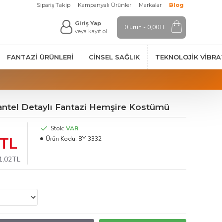
Sipariş Takip
Kampanyalı Ürünler
Markalar
Blog
Giriş Yap
0 ürün - 0,00TL
veya kayıt ol
FANTAZI ÜRÜNLERI
CINSEL SAĞLIK
TEKNOLOJIK VİBR
antel Detaylı Fantazi Hemşire Kostümü
Stok:
VAR
2TL
Ürün Kodu:
BY-3332
81,02TL