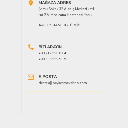
MAĞAZA ADRES
Şamlı Sokak 32 Alat İş Merkezi kat1
no:25
(Medicana Hastanesi Yanı)
Avcılar/İSTANBUL/TÜRKİYE
BİZİ ARAYIN
+90 212 590 63 41
+90 536 559 91 91
E-POSTA
destek@beykentsexshop.com