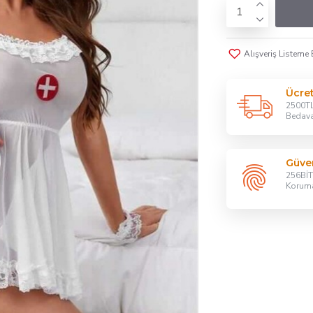
Alışveriş Listeme 
Ücre
2500TL
Bedav
Güven
256BİT 
Korum