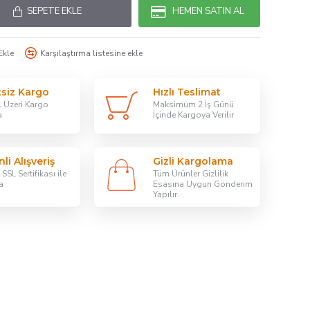
SEPETE EKLE
HEMEN SATIN AL
Ekle
Karşılaştırma listesine ekle
tsiz Kargo
Hızlı Teslimat
 Üzeri Kargo
Maksimum 2 İş Günü
a
İçinde Kargoya Verilir
li Alışveriş
Gizli Kargolama
SSL Sertifikası ile
Tüm Ürünler Gizlilik
a
Esasına Uygun Gönderim
Yapılır.