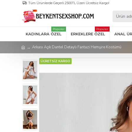
Tüm Ürünlerde Geçerli 2500TL Üzeri Ücretsiz Kargo!
Popüler
Popüler
KADINLARA ÖZEL
ERKEKLERE ÖZEL
ANAL Ü
Arkası Açık Dantel Detaylı Fantazi Hemşire Kostümü
ÜCRETSİZ KARGO