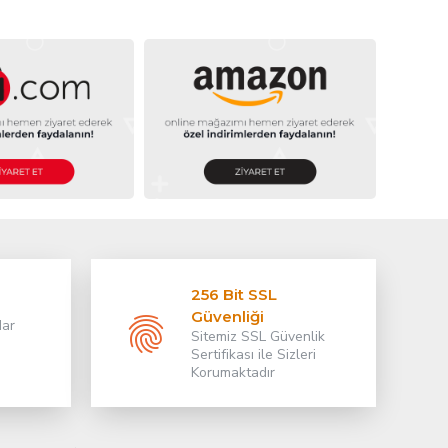
256 Bit SSL
Güvenliği
dar
Sitemiz SSL Güvenlik
Sertifikası ile Sizleri
Korumaktadır