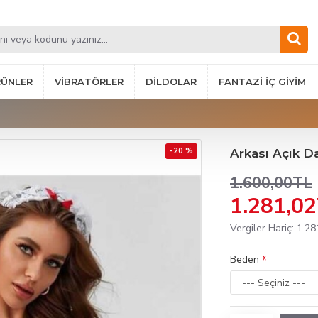
RÜNLER
VIBRATÖRLER
DILDOLAR
FANTAZI İÇ GIYIM
-20 %
Arkası Açık D
1.600,00TL
1.281,0
Vergiler Hariç: 1.2
Beden