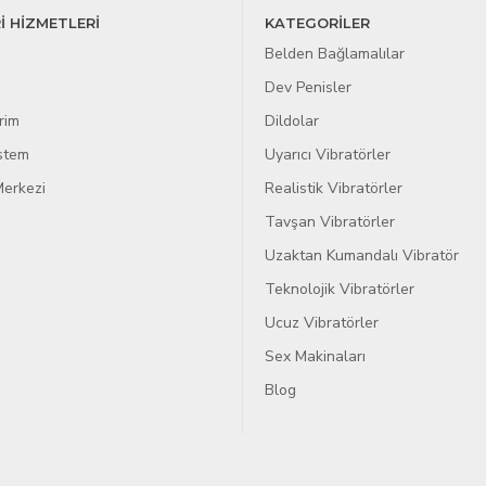
İ HİZMETLERİ
KATEGORİLER
Belden Bağlamalılar
Dev Penisler
rim
Dildolar
istem
Uyarıcı Vibratörler
erkezi
Realistik Vibratörler
Tavşan Vibratörler
Uzaktan Kumandalı Vibratör
Teknolojik Vibratörler
Ucuz Vibratörler
Sex Makinaları
Blog