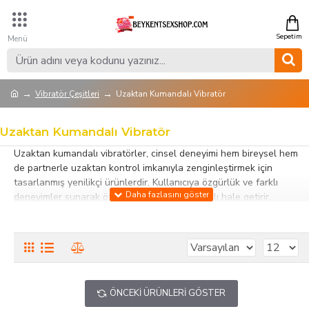
Vibratör Çeşitleri
Uzaktan Kumandalı Vibratör
Uzaktan Kumandalı Vibratör
Uzaktan kumandalı vibratörler, cinsel deneyimi hem bireysel hem
de partnerle uzaktan kontrol imkanıyla zenginleştirmek için
tasarlanmış yenilikçi ürünlerdir. Kullanıcıya özgürlük ve farklı
deneyimler sunarak özel anları daha heyecanlı hale getirir.
Bu kategorideki uzaktan kumandalı vibratörler; silikon ve vücut
dostu malzemelerden üretilmiş olup ergonomik ve güvenli kullanım
sağlar. Farklı titreşim modu ve yoğunluk seçenekleri, hem yakın
hem de uzaktan kontrol ile deneyimi kişiselleştirme imkanı verir.
Suya dayanıklı ve kolay temizlenebilir yapıları hijyenik kullanım
ÖNCEKI ÜRÜNLERI GÖSTER
sunar.