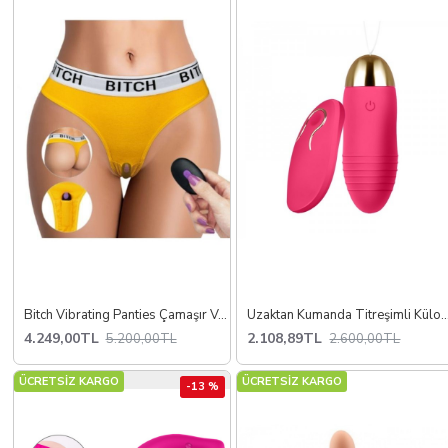
Bitch Vibrating Panties Çamaşır Ve Kumandalı Vibratör
Uzaktan Kumanda Titreşimli Külot Yu
4.249,00TL
2.108,89TL
5.200,00TL
2.600,00TL
ÜCRETSİZ KARGO
ÜCRETSİZ KARGO
-13 %