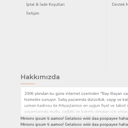
İptal & İade Koşulları
Destek M
İletişim
Hakkımızda
2006 yılından bu güne internet üzerinden "Bay-Bayan sağlı
hizmetini sunuyor. Satış pazarında dürüstlük, saygı ve kal
uzman kadrosu ile ihtiyaçlarınızı en uygun fiyat ve taksit 
yaşamlarında mutlu, sağlıklı ve bakımlı olmaları için onla
çok yakından takip etmesi, yaklaşık 5000'e yakın geniş ü
Minions ipsum ti aamoo! Gelatooo wiiiii daa poopayee haha
müşteri memnuniyetini her zaman ön planda tutan yaklaşımcı
Minions ipsum ti aamoo! Gelatooo wiiiii daa poopayee haha