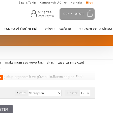
Sipariş Takip
Kampanyalı Ürünler
Markalar
Blog
Giriş Yap
0 ürün - 0,00TL
veya kayıt ol
FANTAZI ÜRÜNLERI
CINSEL SAĞLIK
TEKNOLOJIK VİBR
yimi maksimum seviyeye taşımak için tasarlanmış özel
ar.
lmiş olup ergonomik ve güvenli kullanım sağlar. Farklı
ne imkan tanır. Suya dayanıklı modeller, hijyenik ve pratik
Sırala:
Göster:
rmak isteyenler için ideal bir tercihtir. Dayanıklı malzeme
ÖSTER