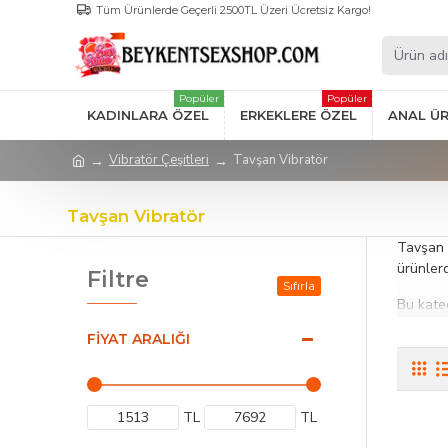
Tüm Ürünlerde Geçerli 2500TL Üzeri Ücretsiz Kargo!
Popüler
Popüler
KADINLARA ÖZEL
ERKEKLERE ÖZEL
ANAL Ü
Vibratör Çeşitleri
Tavşan Vibratör
Tavşan Vibratör
Tavşan 
ürünlerd
Filtre
Sıfırla
Bu kateg
titreşim
FIYAT ARALIĞI
kullanım
Tavşan v
ve kalit
TL
TL
Öne Çık