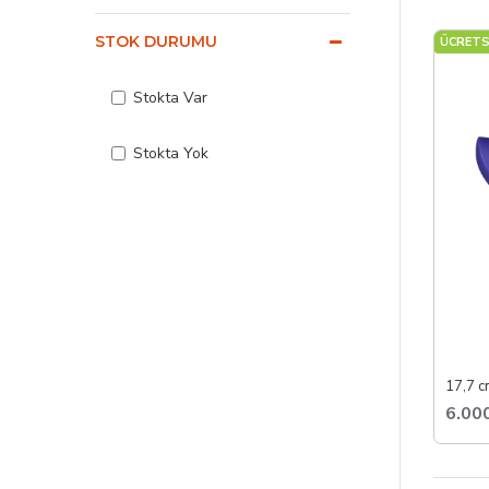
Ç
STOK DURUMU
ÜCRETS
F
S
Stokta Var
S
Tavşan v
Stokta Yok
6.00