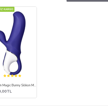
ift uyarım ile maksimum tatmin
İZ KARGO
arklı titreşim modu ve yoğunluk seçenekleri
ilikon ve vücut dostu materyal
uya dayanıklı ve hijyenik kullanım
ibratör kategorisini inceleyerek ihtiyacınıza uygun modeli seçebilir ve gü
17,7 cm Magic Bunny Silikon Mor Vibratör
0,00TL