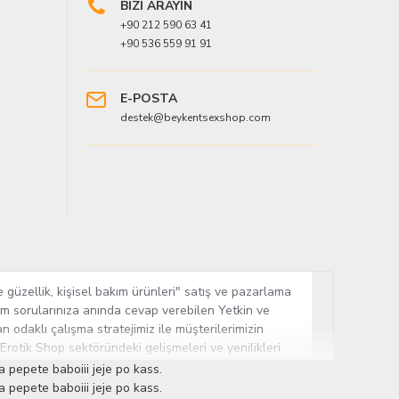
BİZİ ARAYIN
+90 212 590 63 41
+90 536 559 91 91
E-POSTA
destek@beykentsexshop.com
 güzellik, kişisel bakım ürünleri" satış ve pazarlama
tüm sorularınıza anında cevap verebilen Yetkin ve
n odaklı çalışma stratejimiz ile müşterilerimizin
 Erotik Shop sektöründeki gelişmeleri ve yenilikleri
ün gurubuna sahip ender mağazalardan biri olması,
 pepete baboiii jeje po kass.
sine Cinsel Ürün hayatında lider ve kalıcı bir yer
 pepete baboiii jeje po kass.