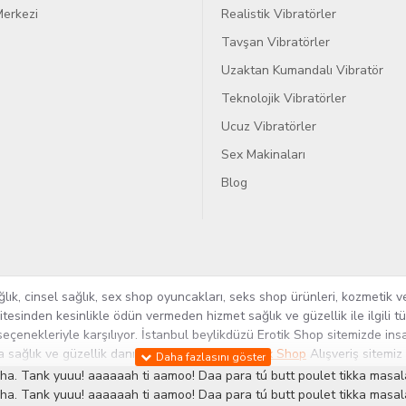
erkezi
Realistik Vibratörler
Tavşan Vibratörler
Uzaktan Kumandalı Vibratör
Teknolojik Vibratörler
Ucuz Vibratörler
Sex Makinaları
Blog
k, cinsel sağlık, sex shop oyuncakları, seks shop ürünleri, kozmetik ve
itesinden kesinlikle ödün vermeden hizmet sağlık ve güzellik ile ilgili 
seçenekleriyle karşılıyor. İstanbul beylikdüzü Erotik Shop sitemizde insa
ra sağlık ve güzellik danışmanlığı sağlıyoruz.
Sex Shop
Alışveriş sitemiz
rün yelpazesi ile Türkiye'de bu sektörde kendi alanımızda en geniş ür
ha. Tank yuuu! aaaaaah ti aamoo! Daa para tú butt poulet tikka masala
 ve yenilikçi servislerin geliştirilmesi konusundaki becerileri ile kendi
ha. Tank yuuu! aaaaaah ti aamoo! Daa para tú butt poulet tikka masala