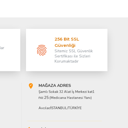
.
256 Bit SSL
Güvenliği
dar
Sitemiz SSL Güvenlik
Sertifikası ile Sizleri
Korumaktadır
MAĞAZA ADRES
Şamlı Sokak 32 Alat İş Merkezi kat1
no:25
(Medicana Hastanesi Yanı)
Avcılar/İSTANBUL/TÜRKİYE