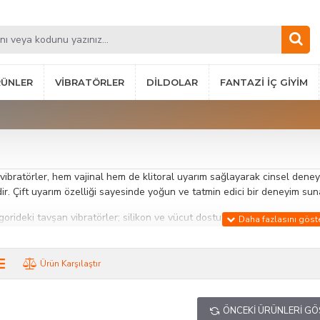
RÜNLER
VIBRATÖRLER
DILDOLAR
FANTAZI İÇ GIYIM
vibratörler, hem vajinal hem de klitoral uyarım sağlayarak cinsel dene
ir. Çift uyarım özelliği sayesinde yoğun ve tatmin edici bir deneyim sun
orideki tavşan vibratörler; silikon ve vücut dostu materyallerden üreti
 modu ve yoğunluk seçenekleri, kullanıcıların deneyimi kişiselleştirmesi
 sağlar.
Ürün Karşılaştır
ibratörler, bireysel keşfi güçlendirmek ve özel anlarda performansı artı
eli işçilik ile uzun ömürlü kullanım sunar.
ÖNCEKI ÜRÜNLERI G
an Özellikler: