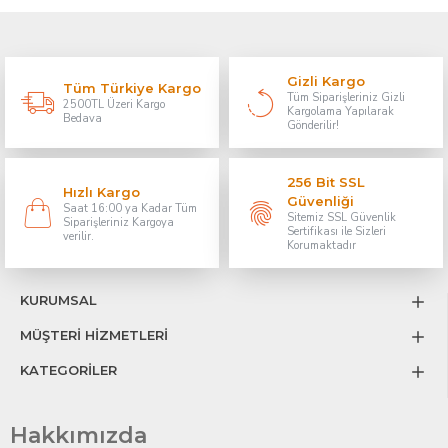
Gizli Kargo
Tüm Türkiye Kargo
Tüm Siparişleriniz Gizli
2500TL Üzeri Kargo
Kargolama Yapılarak
Bedava
Gönderilir!
256 Bit SSL
Hızlı Kargo
Güvenliği
Saat 16:00 ya Kadar Tüm
Sitemiz SSL Güvenlik
Siparişleriniz Kargoya
Sertifikası ile Sizleri
verilir.
Korumaktadır
KURUMSAL
MÜŞTERİ HİZMETLERİ
KATEGORİLER
Hakkımızda