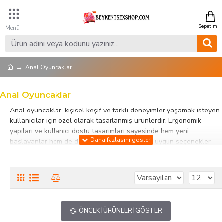
Anal Oyuncaklar
Anal Oyuncaklar
Anal oyuncaklar, kişisel keşif ve farklı deneyimler yaşamak isteyen
kullanıcılar için özel olarak tasarlanmış ürünlerdir. Ergonomik
yapıları ve kullanıcı dostu tasarımları sayesinde hem yeni
başlayanlar hem de deneyimli kullanıcılar için uygun seçenekler
sunar.
Bu kategoride yer alan anal oyuncak modelleri; farklı boyut, form
ve malzeme seçenekleri ile her ihtiyaca hitap eder. Silikon, jel ve
yumuşak dokulu materyallerden üretilen ürünler, konforlu ve
güvenli kullanım sağlar. Ayrıca kolay temizlenebilir yapıları
ÖNCEKI ÜRÜNLERI GÖSTER
sayesinde hijyenik kullanım ön planda tutulur.