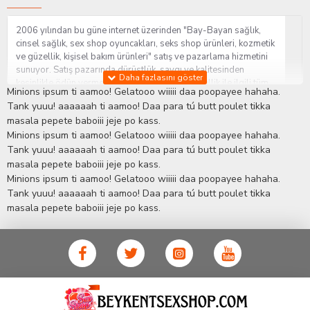
2006 yılından bu güne internet üzerinden "Bay-Bayan sağlık,
cinsel sağlık, sex shop oyuncakları, seks shop ürünleri, kozmetik
ve güzellik, kişisel bakım ürünleri" satış ve pazarlama hizmetini
sunuyor. Satış pazarında dürüstlük, saygı ve kalitesinden
kesinlikle ödün vermeden hizmet sağlık ve güzellik ile ilgili tüm
Minions ipsum ti aamoo! Gelatooo wiiiii daa poopayee hahaha.
sorularınıza anında cevap verebilen Yetkin ve uzman kadrosu ile
Tank yuuu! aaaaaah ti aamoo! Daa para tú butt poulet tikka
ihtiyaçlarınızı en uygun fiyat ve taksit seçenekleriyle karşılıyor.
masala pepete baboiii jeje po kass.
İstanbul beylikdüzü Erotik Shop sitemizde insan odaklı çalışma
Minions ipsum ti aamoo! Gelatooo wiiiii daa poopayee hahaha.
stratejimiz ile müşterilerimizin yaşamlarında mutlu, sağlıklı ve
bakımlı olmaları için onlara sağlık ve güzellik danışmanlığı
Tank yuuu! aaaaaah ti aamoo! Daa para tú butt poulet tikka
sağlıyoruz.
Sex Shop
Alışveriş sitemiz Erotik Shop sektöründeki
masala pepete baboiii jeje po kass.
gelişmeleri ve yenilikleri çok yakından takip etmesi, yaklaşık
Minions ipsum ti aamoo! Gelatooo wiiiii daa poopayee hahaha.
5000'e yakın geniş ürün yelpazesi ile Türkiye'de bu sektörde
Tank yuuu! aaaaaah ti aamoo! Daa para tú butt poulet tikka
kendi alanımızda en geniş ürün gurubuna sahip ender
masala pepete baboiii jeje po kass.
mağazalardan biri olması, müşteri memnuniyetini her zaman ön
planda tutan yaklaşımcı ve yenilikçi servislerin geliştirilmesi
konusundaki becerileri ile kendisine Cinsel Ürün hayatında lider
ve kalıcı bir yer edinmiştir.