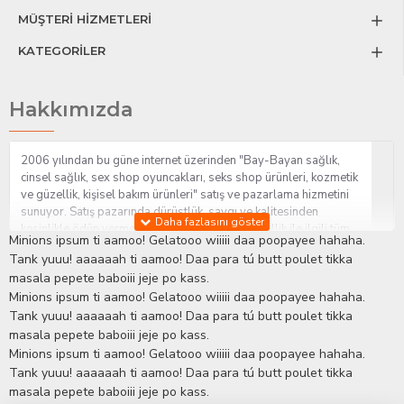
MÜŞTERİ HİZMETLERİ
KATEGORİLER
Hakkımızda
2006 yılından bu güne internet üzerinden "Bay-Bayan sağlık,
cinsel sağlık, sex shop oyuncakları, seks shop ürünleri, kozmetik
ve güzellik, kişisel bakım ürünleri" satış ve pazarlama hizmetini
sunuyor. Satış pazarında dürüstlük, saygı ve kalitesinden
kesinlikle ödün vermeden hizmet sağlık ve güzellik ile ilgili tüm
Minions ipsum ti aamoo! Gelatooo wiiiii daa poopayee hahaha.
sorularınıza anında cevap verebilen Yetkin ve uzman kadrosu ile
Tank yuuu! aaaaaah ti aamoo! Daa para tú butt poulet tikka
ihtiyaçlarınızı en uygun fiyat ve taksit seçenekleriyle karşılıyor.
masala pepete baboiii jeje po kass.
İstanbul beylikdüzü Erotik Shop sitemizde insan odaklı çalışma
Minions ipsum ti aamoo! Gelatooo wiiiii daa poopayee hahaha.
stratejimiz ile müşterilerimizin yaşamlarında mutlu, sağlıklı ve
bakımlı olmaları için onlara sağlık ve güzellik danışmanlığı
Tank yuuu! aaaaaah ti aamoo! Daa para tú butt poulet tikka
sağlıyoruz.
Sex Shop
Alışveriş sitemiz Erotik Shop sektöründeki
masala pepete baboiii jeje po kass.
gelişmeleri ve yenilikleri çok yakından takip etmesi, yaklaşık
Minions ipsum ti aamoo! Gelatooo wiiiii daa poopayee hahaha.
5000'e yakın geniş ürün yelpazesi ile Türkiye'de bu sektörde
Tank yuuu! aaaaaah ti aamoo! Daa para tú butt poulet tikka
kendi alanımızda en geniş ürün gurubuna sahip ender
masala pepete baboiii jeje po kass.
mağazalardan biri olması, müşteri memnuniyetini her zaman ön