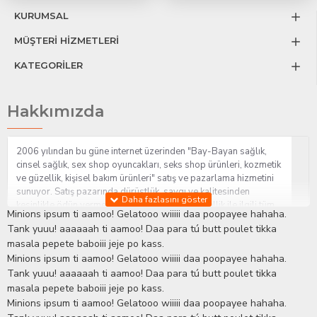
KURUMSAL
MÜŞTERİ HİZMETLERİ
KATEGORİLER
Hakkımızda
2006 yılından bu güne internet üzerinden "Bay-Bayan sağlık,
cinsel sağlık, sex shop oyuncakları, seks shop ürünleri, kozmetik
ve güzellik, kişisel bakım ürünleri" satış ve pazarlama hizmetini
sunuyor. Satış pazarında dürüstlük, saygı ve kalitesinden
kesinlikle ödün vermeden hizmet sağlık ve güzellik ile ilgili tüm
Minions ipsum ti aamoo! Gelatooo wiiiii daa poopayee hahaha.
sorularınıza anında cevap verebilen Yetkin ve uzman kadrosu ile
Tank yuuu! aaaaaah ti aamoo! Daa para tú butt poulet tikka
ihtiyaçlarınızı en uygun fiyat ve taksit seçenekleriyle karşılıyor.
masala pepete baboiii jeje po kass.
İstanbul beylikdüzü Erotik Shop sitemizde insan odaklı çalışma
Minions ipsum ti aamoo! Gelatooo wiiiii daa poopayee hahaha.
stratejimiz ile müşterilerimizin yaşamlarında mutlu, sağlıklı ve
bakımlı olmaları için onlara sağlık ve güzellik danışmanlığı
Tank yuuu! aaaaaah ti aamoo! Daa para tú butt poulet tikka
sağlıyoruz.
Sex Shop
Alışveriş sitemiz Erotik Shop sektöründeki
masala pepete baboiii jeje po kass.
gelişmeleri ve yenilikleri çok yakından takip etmesi, yaklaşık
Minions ipsum ti aamoo! Gelatooo wiiiii daa poopayee hahaha.
5000'e yakın geniş ürün yelpazesi ile Türkiye'de bu sektörde