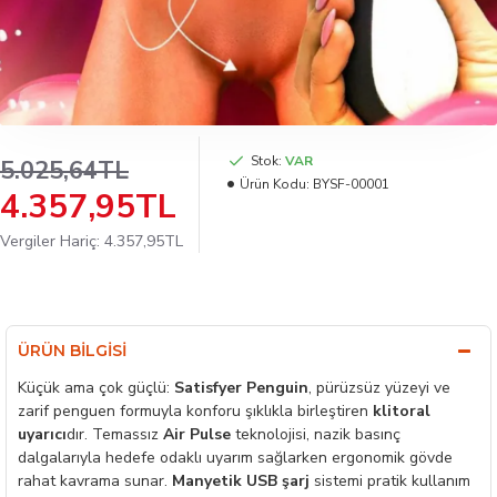
Stok:
VAR
5.025,64TL
Ürün Kodu:
BYSF-00001
4.357,95TL
Vergiler Hariç: 4.357,95TL
ÜRÜN BILGISI
Küçük ama çok güçlü:
Satisfyer Penguin
, pürüzsüz yüzeyi ve
zarif penguen formuyla konforu şıklıkla birleştiren
klitoral
uyarıcı
dır. Temassız
Air Pulse
teknolojisi, nazik basınç
dalgalarıyla hedefe odaklı uyarım sağlarken ergonomik gövde
rahat kavrama sunar.
Manyetik USB şarj
sistemi pratik kullanım