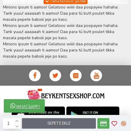
kesinlikle ödün vermeden hizmet sağlık ve güzellik ile ilgili tüm
Minions ipsum ti aamoo! Gelatooo wiiiii daa poopayee hahaha.
sorularınıza anında cevap verebilen Yetkin ve uzman kadrosu ile
Tank yuuu! aaaaaah ti aamoo! Daa para tú butt poulet tikka
ihtiyaçlarınızı en uygun fiyat ve taksit seçenekleriyle karşılıyor.
masala pepete baboiii jeje po kass.
İstanbul beylikdüzü Erotik Shop sitemizde insan odaklı çalışma
Minions ipsum ti aamoo! Gelatooo wiiiii daa poopayee hahaha.
stratejimiz ile müşterilerimizin yaşamlarında mutlu, sağlıklı ve
bakımlı olmaları için onlara sağlık ve güzellik danışmanlığı
Tank yuuu! aaaaaah ti aamoo! Daa para tú butt poulet tikka
sağlıyoruz.
Sex Shop
Alışveriş sitemiz Erotik Shop sektöründeki
masala pepete baboiii jeje po kass.
gelişmeleri ve yenilikleri çok yakından takip etmesi, yaklaşık
Minions ipsum ti aamoo! Gelatooo wiiiii daa poopayee hahaha.
5000'e yakın geniş ürün yelpazesi ile Türkiye'de bu sektörde
Tank yuuu! aaaaaah ti aamoo! Daa para tú butt poulet tikka
kendi alanımızda en geniş ürün gurubuna sahip ender
masala pepete baboiii jeje po kass.
mağazalardan biri olması, müşteri memnuniyetini her zaman ön
planda tutan yaklaşımcı ve yenilikçi servislerin geliştirilmesi
konusundaki becerileri ile kendisine Cinsel Ürün hayatında lider
ve kalıcı bir yer edinmiştir.
WHATSAPP !
SEPETE EKLE