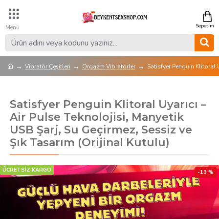
Vibratör Çeşitleri
Orgazm Vibratörler
Satisfyer Penguin Klitoral 
Satisfyer Penguin Klitoral Uyarıcı –
Air Pulse Teknolojisi, Manyetik
USB Şarj, Su Geçirmez, Sessiz ve
Şık Tasarım (Orijinal Kutulu)
ÜCRETSİZ KARGO
-13 %