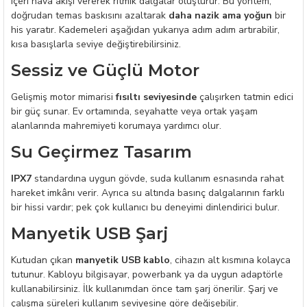
içeri hava akışı vererek ritmik dalgalar oluşturur. Bu yöntem,
doğrudan temas baskısını azaltarak
daha nazik ama yoğun
bir
his yaratır. Kademeleri aşağıdan yukarıya adım adım artırabilir,
kısa basışlarla seviye değiştirebilirsiniz.
Sessiz ve Güçlü Motor
Gelişmiş motor mimarisi
fısıltı seviyesinde
çalışırken tatmin edici
bir güç sunar. Ev ortamında, seyahatte veya ortak yaşam
alanlarında mahremiyeti korumaya yardımcı olur.
Su Geçirmez Tasarım
IPX7
standardına uygun gövde, suda kullanım esnasında rahat
hareket imkânı verir. Ayrıca su altında basınç dalgalarının farklı
bir hissi vardır; pek çok kullanıcı bu deneyimi dinlendirici bulur.
Manyetik USB Şarj
Kutudan çıkan
manyetik USB kablo
, cihazın alt kısmına kolayca
tutunur. Kabloyu bilgisayar, powerbank ya da uygun adaptörle
kullanabilirsiniz. İlk kullanımdan önce tam şarj önerilir. Şarj ve
çalışma süreleri kullanım seviyesine göre değişebilir.