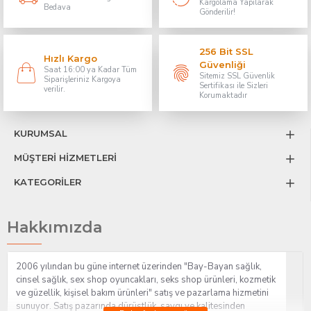
Kargolama Yapılarak
Bedava
Gönderilir!
256 Bit SSL
Hızlı Kargo
Güvenliği
Saat 16:00 ya Kadar Tüm
Sitemiz SSL Güvenlik
Siparişleriniz Kargoya
Sertifikası ile Sizleri
verilir.
Korumaktadır
KURUMSAL
MÜŞTERİ HİZMETLERİ
KATEGORİLER
Hakkımızda
2006 yılından bu güne internet üzerinden "Bay-Bayan sağlık,
cinsel sağlık, sex shop oyuncakları, seks shop ürünleri, kozmetik
ve güzellik, kişisel bakım ürünleri" satış ve pazarlama hizmetini
sunuyor. Satış pazarında dürüstlük, saygı ve kalitesinden