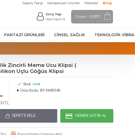
Sipariş Takip
Kampanyalı Ürünler
Markalar
Blog
Giriş Yap
0 ürün - 0,00TL
veya kayıt ol
FANTAZI ÜRÜNLERI
CINSEL SAĞLIK
TEKNOLOJIK VİBR
ik Zincirli Meme Ucu Klipsi |
Silikon Uçlu Göğüs Klipsi
Stok:
VAR
L
Ürün Kodu:
BY-5845545
,00TL
SEPETE EKLE
HEMEN SATIN AL
Ekle
Karşılaştırma listesine ekle