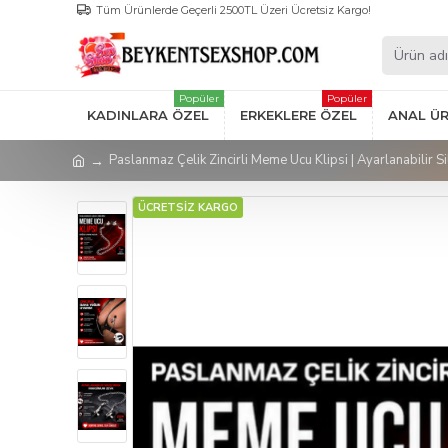
Tüm Ürünlerde Geçerli 2500TL Üzeri Ücretsiz Kargo!
Popüler
Popüler
KADINLARA ÖZEL
ERKEKLERE ÖZEL
ANAL Ü
Paslanmaz Çelik Zincirli Meme Ucu Klipsi | Ayarlanabilir S
ÜCRETSİZ KARGO