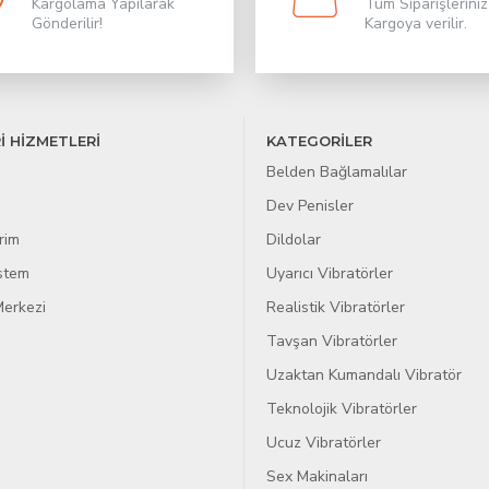
Kargolama Yapılarak
Tüm Siparişleriniz
Gönderilir!
Kargoya verilir.
İ HİZMETLERİ
KATEGORİLER
Belden Bağlamalılar
Dev Penisler
rim
Dildolar
istem
Uyarıcı Vibratörler
erkezi
Realistik Vibratörler
Tavşan Vibratörler
Uzaktan Kumandalı Vibratör
Teknolojik Vibratörler
Ucuz Vibratörler
Sex Makinaları