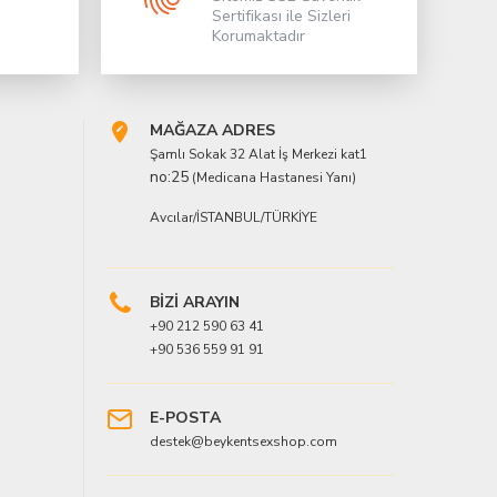
Sertifikası ile Sizleri
Korumaktadır
MAĞAZA ADRES
Şamlı Sokak 32 Alat İş Merkezi kat1
no:25
(Medicana Hastanesi Yanı)
Avcılar/İSTANBUL/TÜRKİYE
BİZİ ARAYIN
+90 212 590 63 41
+90 536 559 91 91
E-POSTA
destek@beykentsexshop.com