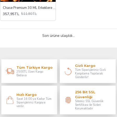
Chase Premium 30 ML Erkeklere Özel Uzun Deneyim Spreyi
357,95TL
511,80TL
Son ürüne ulaşıldı...
Gizli Kargo
Tüm Türkiye Kargo
Tüm Siparişleriniz Gizli
2500TL Üzeri Kargo
Kargolama Yapılarak
Bedava
Gönderilir!
256 Bit SSL
Hızlı Kargo
Güvenliği
Saat 16:00 ya Kadar Tüm
Sitemiz SSL Güvenlik
Siparişleriniz Kargoya
Sertifikası ile Sizleri
verilir.
Korumaktadır