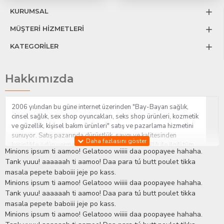
KURUMSAL
MÜŞTERİ HİZMETLERİ
KATEGORİLER
Hakkımızda
2006 yılından bu güne internet üzerinden "Bay-Bayan sağlık,
cinsel sağlık, sex shop oyuncakları, seks shop ürünleri, kozmetik
ve güzellik, kişisel bakım ürünleri" satış ve pazarlama hizmetini
sunuyor. Satış pazarında dürüstlük, saygı ve kalitesinden
kesinlikle ödün vermeden hizmet sağlık ve güzellik ile ilgili tüm
Minions ipsum ti aamoo! Gelatooo wiiiii daa poopayee hahaha.
sorularınıza anında cevap verebilen Yetkin ve uzman kadrosu ile
Tank yuuu! aaaaaah ti aamoo! Daa para tú butt poulet tikka
ihtiyaçlarınızı en uygun fiyat ve taksit seçenekleriyle karşılıyor.
masala pepete baboiii jeje po kass.
İstanbul beylikdüzü Erotik Shop sitemizde insan odaklı çalışma
Minions ipsum ti aamoo! Gelatooo wiiiii daa poopayee hahaha.
stratejimiz ile müşterilerimizin yaşamlarında mutlu, sağlıklı ve
bakımlı olmaları için onlara sağlık ve güzellik danışmanlığı
Tank yuuu! aaaaaah ti aamoo! Daa para tú butt poulet tikka
sağlıyoruz.
Sex Shop
Alışveriş sitemiz Erotik Shop sektöründeki
masala pepete baboiii jeje po kass.
gelişmeleri ve yenilikleri çok yakından takip etmesi, yaklaşık
Minions ipsum ti aamoo! Gelatooo wiiiii daa poopayee hahaha.
5000'e yakın geniş ürün yelpazesi ile Türkiye'de bu sektörde