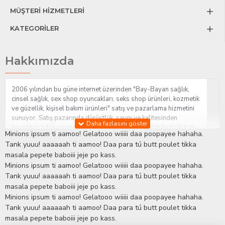
MÜŞTERİ HİZMETLERİ
KATEGORİLER
Hakkımızda
2006 yılından bu güne internet üzerinden "Bay-Bayan sağlık,
cinsel sağlık, sex shop oyuncakları, seks shop ürünleri, kozmetik
ve güzellik, kişisel bakım ürünleri" satış ve pazarlama hizmetini
sunuyor. Satış pazarında dürüstlük, saygı ve kalitesinden
kesinlikle ödün vermeden hizmet sağlık ve güzellik ile ilgili tüm
Minions ipsum ti aamoo! Gelatooo wiiiii daa poopayee hahaha.
sorularınıza anında cevap verebilen Yetkin ve uzman kadrosu ile
Tank yuuu! aaaaaah ti aamoo! Daa para tú butt poulet tikka
ihtiyaçlarınızı en uygun fiyat ve taksit seçenekleriyle karşılıyor.
masala pepete baboiii jeje po kass.
İstanbul beylikdüzü Erotik Shop sitemizde insan odaklı çalışma
Minions ipsum ti aamoo! Gelatooo wiiiii daa poopayee hahaha.
stratejimiz ile müşterilerimizin yaşamlarında mutlu, sağlıklı ve
bakımlı olmaları için onlara sağlık ve güzellik danışmanlığı
Tank yuuu! aaaaaah ti aamoo! Daa para tú butt poulet tikka
sağlıyoruz.
Sex Shop
Alışveriş sitemiz Erotik Shop sektöründeki
masala pepete baboiii jeje po kass.
gelişmeleri ve yenilikleri çok yakından takip etmesi, yaklaşık
Minions ipsum ti aamoo! Gelatooo wiiiii daa poopayee hahaha.
5000'e yakın geniş ürün yelpazesi ile Türkiye'de bu sektörde
Tank yuuu! aaaaaah ti aamoo! Daa para tú butt poulet tikka
kendi alanımızda en geniş ürün gurubuna sahip ender
masala pepete baboiii jeje po kass.
mağazalardan biri olması, müşteri memnuniyetini her zaman ön