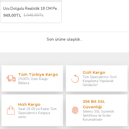
Ucu Dolgulu Realistik 18 CM Penis Kılıfı Uzatıcı Kılıf 3 CM Dolgu TPR Malzeme Esnek ve Konforlu Kullanım
949,00TL
1.040,00TL
Son ürüne ulaşıldı...
Gizli Kargo
Tüm Türkiye Kargo
Tüm Siparişleriniz Gizli
2500TL Üzeri Kargo
Kargolama Yapılarak
Bedava
Gönderilir!
256 Bit SSL
Hızlı Kargo
Güvenliği
Saat 16:00 ya Kadar Tüm
Sitemiz SSL Güvenlik
Siparişleriniz Kargoya
Sertifikası ile Sizleri
verilir.
Korumaktadır