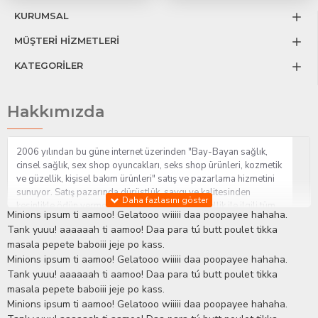
KURUMSAL
MÜŞTERİ HİZMETLERİ
KATEGORİLER
Hakkımızda
2006 yılından bu güne internet üzerinden "Bay-Bayan sağlık,
cinsel sağlık, sex shop oyuncakları, seks shop ürünleri, kozmetik
ve güzellik, kişisel bakım ürünleri" satış ve pazarlama hizmetini
sunuyor. Satış pazarında dürüstlük, saygı ve kalitesinden
kesinlikle ödün vermeden hizmet sağlık ve güzellik ile ilgili tüm
Minions ipsum ti aamoo! Gelatooo wiiiii daa poopayee hahaha.
sorularınıza anında cevap verebilen Yetkin ve uzman kadrosu ile
Tank yuuu! aaaaaah ti aamoo! Daa para tú butt poulet tikka
ihtiyaçlarınızı en uygun fiyat ve taksit seçenekleriyle karşılıyor.
masala pepete baboiii jeje po kass.
İstanbul beylikdüzü Erotik Shop sitemizde insan odaklı çalışma
Minions ipsum ti aamoo! Gelatooo wiiiii daa poopayee hahaha.
stratejimiz ile müşterilerimizin yaşamlarında mutlu, sağlıklı ve
bakımlı olmaları için onlara sağlık ve güzellik danışmanlığı
Tank yuuu! aaaaaah ti aamoo! Daa para tú butt poulet tikka
sağlıyoruz.
Sex Shop
Alışveriş sitemiz Erotik Shop sektöründeki
masala pepete baboiii jeje po kass.
gelişmeleri ve yenilikleri çok yakından takip etmesi, yaklaşık
Minions ipsum ti aamoo! Gelatooo wiiiii daa poopayee hahaha.
5000'e yakın geniş ürün yelpazesi ile Türkiye'de bu sektörde