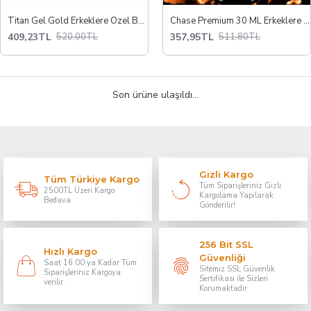
Titan Gel Gold Erkeklere Özel Bakım Jeli
Chase Premium 30 ML Erkeklere Özel Uzun Deneyim Spreyi
409,23TL
357,95TL
520,00TL
511,80TL
Son ürüne ulaşıldı...
Gizli Kargo
Tüm Türkiye Kargo
Tüm Siparişleriniz Gizli
2500TL Üzeri Kargo
Kargolama Yapılarak
Bedava
Gönderilir!
256 Bit SSL
Hızlı Kargo
Güvenliği
Saat 16:00 ya Kadar Tüm
Sitemiz SSL Güvenlik
Siparişleriniz Kargoya
Sertifikası ile Sizleri
verilir.
Korumaktadır