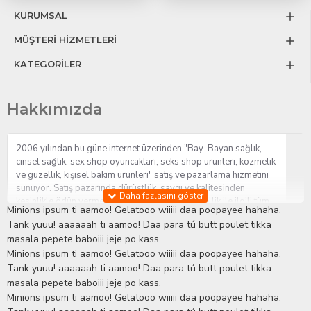
KURUMSAL
MÜŞTERİ HİZMETLERİ
KATEGORİLER
Hakkımızda
2006 yılından bu güne internet üzerinden "Bay-Bayan sağlık,
cinsel sağlık, sex shop oyuncakları, seks shop ürünleri, kozmetik
ve güzellik, kişisel bakım ürünleri" satış ve pazarlama hizmetini
sunuyor. Satış pazarında dürüstlük, saygı ve kalitesinden
kesinlikle ödün vermeden hizmet sağlık ve güzellik ile ilgili tüm
Minions ipsum ti aamoo! Gelatooo wiiiii daa poopayee hahaha.
sorularınıza anında cevap verebilen Yetkin ve uzman kadrosu ile
Tank yuuu! aaaaaah ti aamoo! Daa para tú butt poulet tikka
ihtiyaçlarınızı en uygun fiyat ve taksit seçenekleriyle karşılıyor.
masala pepete baboiii jeje po kass.
İstanbul beylikdüzü Erotik Shop sitemizde insan odaklı çalışma
Minions ipsum ti aamoo! Gelatooo wiiiii daa poopayee hahaha.
stratejimiz ile müşterilerimizin yaşamlarında mutlu, sağlıklı ve
bakımlı olmaları için onlara sağlık ve güzellik danışmanlığı
Tank yuuu! aaaaaah ti aamoo! Daa para tú butt poulet tikka
sağlıyoruz.
Sex Shop
Alışveriş sitemiz Erotik Shop sektöründeki
masala pepete baboiii jeje po kass.
gelişmeleri ve yenilikleri çok yakından takip etmesi, yaklaşık
Minions ipsum ti aamoo! Gelatooo wiiiii daa poopayee hahaha.
5000'e yakın geniş ürün yelpazesi ile Türkiye'de bu sektörde