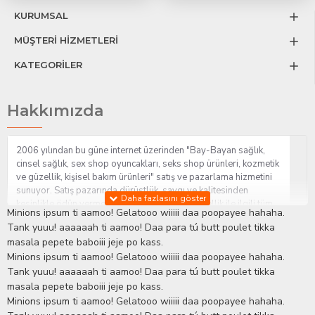
KURUMSAL
MÜŞTERİ HİZMETLERİ
KATEGORİLER
Hakkımızda
2006 yılından bu güne internet üzerinden "Bay-Bayan sağlık,
cinsel sağlık, sex shop oyuncakları, seks shop ürünleri, kozmetik
ve güzellik, kişisel bakım ürünleri" satış ve pazarlama hizmetini
sunuyor. Satış pazarında dürüstlük, saygı ve kalitesinden
kesinlikle ödün vermeden hizmet sağlık ve güzellik ile ilgili tüm
Minions ipsum ti aamoo! Gelatooo wiiiii daa poopayee hahaha.
sorularınıza anında cevap verebilen Yetkin ve uzman kadrosu ile
Tank yuuu! aaaaaah ti aamoo! Daa para tú butt poulet tikka
ihtiyaçlarınızı en uygun fiyat ve taksit seçenekleriyle karşılıyor.
masala pepete baboiii jeje po kass.
İstanbul beylikdüzü Erotik Shop sitemizde insan odaklı çalışma
Minions ipsum ti aamoo! Gelatooo wiiiii daa poopayee hahaha.
stratejimiz ile müşterilerimizin yaşamlarında mutlu, sağlıklı ve
bakımlı olmaları için onlara sağlık ve güzellik danışmanlığı
Tank yuuu! aaaaaah ti aamoo! Daa para tú butt poulet tikka
sağlıyoruz.
Sex Shop
Alışveriş sitemiz Erotik Shop sektöründeki
masala pepete baboiii jeje po kass.
gelişmeleri ve yenilikleri çok yakından takip etmesi, yaklaşık
Minions ipsum ti aamoo! Gelatooo wiiiii daa poopayee hahaha.
5000'e yakın geniş ürün yelpazesi ile Türkiye'de bu sektörde