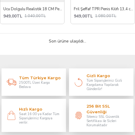
Ucu Dolgulu Realistik 18 CM Penis Kılıfı Uzatıcı Kılıf 3 CM Dolgu TPR Malzeme Esnek ve Konforlu Kullanım
Fril Şeffaf TPR Penis Kılıfı 13,4 cm - Titreşim Uyumlu Esnek Kılıf
949,00TL
949,00TL
1.040,00TL
1.080,00TL
Son ürüne ulaşıldı...
Gizli Kargo
Tüm Türkiye Kargo
Tüm Siparişleriniz Gizli
2500TL Üzeri Kargo
Kargolama Yapılarak
Bedava
Gönderilir!
256 Bit SSL
Hızlı Kargo
Güvenliği
Saat 16:00 ya Kadar Tüm
Sitemiz SSL Güvenlik
Siparişleriniz Kargoya
Sertifikası ile Sizleri
verilir.
Korumaktadır