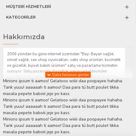
MÜŞTERİ HİZMETLERİ
KATEGORİLER
Hakkımızda
2006 yılından bu güne internet üzerinden "Bay-Bayan sağlık,
cinsel sağlık, sex shop oyuncakları, seks shop ürünleri, kozmetik
ve güzellik, kişisel bakım ürünleri" satış ve pazarlama hizmetini
sunuyor. Satış pazarında dürüstlük, saygı ve kalitesinden
kesinlikle ödün vermeden hizmet sağlık ve güzellik ile ilgili tüm
Minions ipsum ti aamoo! Gelatooo wiiiii daa poopayee hahaha.
sorularınıza anında cevap verebilen Yetkin ve uzman kadrosu ile
Tank yuuu! aaaaaah ti aamoo! Daa para tú butt poulet tikka
ihtiyaçlarınızı en uygun fiyat ve taksit seçenekleriyle karşılıyor.
masala pepete baboiii jeje po kass.
İstanbul beylikdüzü Erotik Shop sitemizde insan odaklı çalışma
Minions ipsum ti aamoo! Gelatooo wiiiii daa poopayee hahaha.
stratejimiz ile müşterilerimizin yaşamlarında mutlu, sağlıklı ve
bakımlı olmaları için onlara sağlık ve güzellik danışmanlığı
Tank yuuu! aaaaaah ti aamoo! Daa para tú butt poulet tikka
sağlıyoruz.
Sex Shop
Alışveriş sitemiz Erotik Shop sektöründeki
masala pepete baboiii jeje po kass.
gelişmeleri ve yenilikleri çok yakından takip etmesi, yaklaşık
Minions ipsum ti aamoo! Gelatooo wiiiii daa poopayee hahaha.
5000'e yakın geniş ürün yelpazesi ile Türkiye'de bu sektörde
Tank yuuu! aaaaaah ti aamoo! Daa para tú butt poulet tikka
kendi alanımızda en geniş ürün gurubuna sahip ender
masala pepete baboiii jeje po kass.
mağazalardan biri olması, müşteri memnuniyetini her zaman ön