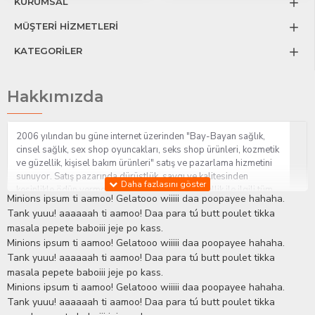
KURUMSAL
MÜŞTERİ HİZMETLERİ
KATEGORİLER
Hakkımızda
2006 yılından bu güne internet üzerinden "Bay-Bayan sağlık,
cinsel sağlık, sex shop oyuncakları, seks shop ürünleri, kozmetik
ve güzellik, kişisel bakım ürünleri" satış ve pazarlama hizmetini
sunuyor. Satış pazarında dürüstlük, saygı ve kalitesinden
kesinlikle ödün vermeden hizmet sağlık ve güzellik ile ilgili tüm
Minions ipsum ti aamoo! Gelatooo wiiiii daa poopayee hahaha.
sorularınıza anında cevap verebilen Yetkin ve uzman kadrosu ile
Tank yuuu! aaaaaah ti aamoo! Daa para tú butt poulet tikka
ihtiyaçlarınızı en uygun fiyat ve taksit seçenekleriyle karşılıyor.
masala pepete baboiii jeje po kass.
İstanbul beylikdüzü Erotik Shop sitemizde insan odaklı çalışma
Minions ipsum ti aamoo! Gelatooo wiiiii daa poopayee hahaha.
stratejimiz ile müşterilerimizin yaşamlarında mutlu, sağlıklı ve
bakımlı olmaları için onlara sağlık ve güzellik danışmanlığı
Tank yuuu! aaaaaah ti aamoo! Daa para tú butt poulet tikka
sağlıyoruz.
Sex Shop
Alışveriş sitemiz Erotik Shop sektöründeki
masala pepete baboiii jeje po kass.
gelişmeleri ve yenilikleri çok yakından takip etmesi, yaklaşık
Minions ipsum ti aamoo! Gelatooo wiiiii daa poopayee hahaha.
5000'e yakın geniş ürün yelpazesi ile Türkiye'de bu sektörde
Tank yuuu! aaaaaah ti aamoo! Daa para tú butt poulet tikka
kendi alanımızda en geniş ürün gurubuna sahip ender