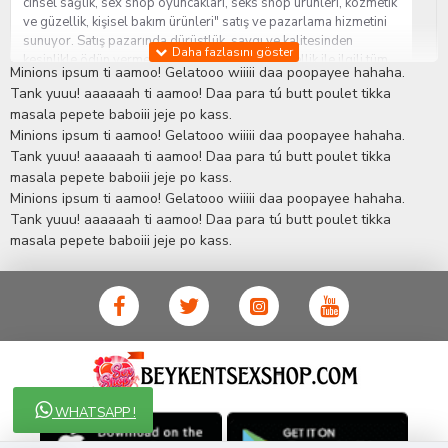
cinsel sağlık, sex shop oyuncakları, seks shop ürünleri, kozmetik
ve güzellik, kişisel bakım ürünleri" satış ve pazarlama hizmetini
sunuyor. Satış pazarında dürüstlük, saygı ve kalitesinden
kesinlikle ödün vermeden hizmet sağlık ve güzellik ile ilgili tüm
Minions ipsum ti aamoo! Gelatooo wiiiii daa poopayee hahaha.
sorularınıza anında cevap verebilen Yetkin ve uzman kadrosu ile
Tank yuuu! aaaaaah ti aamoo! Daa para tú butt poulet tikka
ihtiyaçlarınızı en uygun fiyat ve taksit seçenekleriyle karşılıyor.
masala pepete baboiii jeje po kass.
İstanbul beylikdüzü Erotik Shop sitemizde insan odaklı çalışma
Minions ipsum ti aamoo! Gelatooo wiiiii daa poopayee hahaha.
stratejimiz ile müşterilerimizin yaşamlarında mutlu, sağlıklı ve
bakımlı olmaları için onlara sağlık ve güzellik danışmanlığı
Tank yuuu! aaaaaah ti aamoo! Daa para tú butt poulet tikka
sağlıyoruz.
Sex Shop
Alışveriş sitemiz Erotik Shop sektöründeki
masala pepete baboiii jeje po kass.
gelişmeleri ve yenilikleri çok yakından takip etmesi, yaklaşık
Minions ipsum ti aamoo! Gelatooo wiiiii daa poopayee hahaha.
5000'e yakın geniş ürün yelpazesi ile Türkiye'de bu sektörde
Tank yuuu! aaaaaah ti aamoo! Daa para tú butt poulet tikka
kendi alanımızda en geniş ürün gurubuna sahip ender
masala pepete baboiii jeje po kass.
mağazalardan biri olması, müşteri memnuniyetini her zaman ön
planda tutan yaklaşımcı ve yenilikçi servislerin geliştirilmesi
konusundaki becerileri ile kendisine Cinsel Ürün hayatında lider
ve kalıcı bir yer edinmiştir.
WHATSAPP !