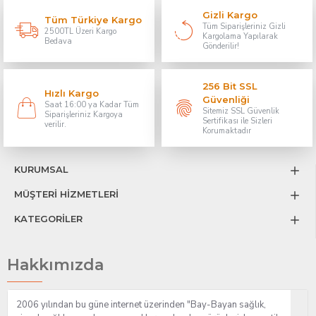
Gizli Kargo
Tüm Türkiye Kargo
Tüm Siparişleriniz Gizli
2500TL Üzeri Kargo
Kargolama Yapılarak
Bedava
Gönderilir!
256 Bit SSL
Hızlı Kargo
Güvenliği
Saat 16:00 ya Kadar Tüm
Sitemiz SSL Güvenlik
Siparişleriniz Kargoya
Sertifikası ile Sizleri
verilir.
Korumaktadır
KURUMSAL
MÜŞTERİ HİZMETLERİ
KATEGORİLER
Hakkımızda
2006 yılından bu güne internet üzerinden "Bay-Bayan sağlık,