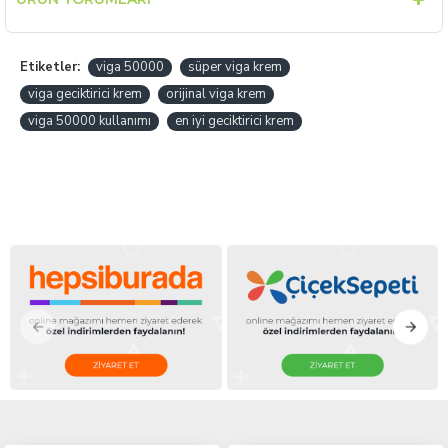
Etiketler:
viga 50000
süper viga krem
viga geciktirici krem
orijinal viga krem
viga 50000 kullanımı
en iyi geciktirici krem