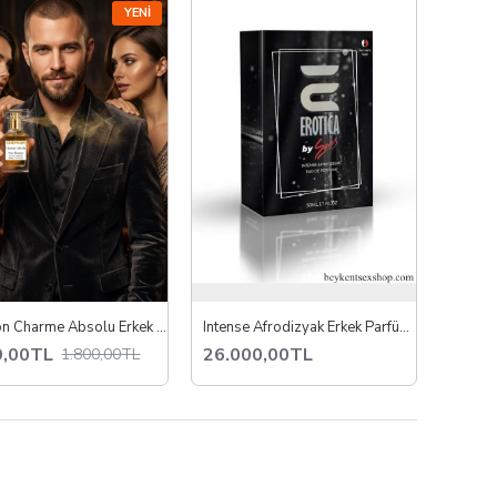
YENI
 bulunduğunuz her ortamda fark yaratabilirsiniz.
Chevron Charme Absolu Erkek Parfüm 50 ML EDP Kalıcı ve Etkileyici Koku
Intense Afrodizyak Erkek Parfüm 50 ml
9,00TL
26.000,00TL
1.800,00TL
.