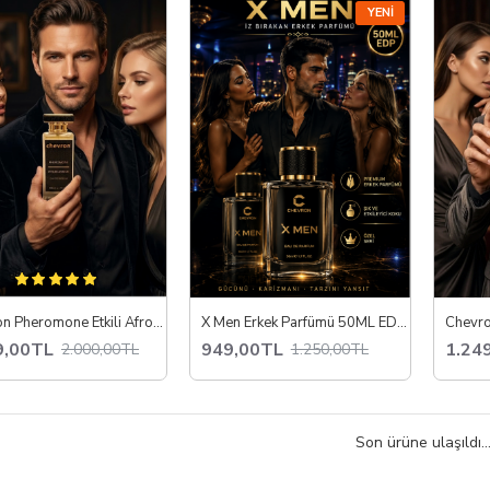
YENI
zun süre kalıcı yoğun esans
ikkat çekici ve baştan çıkarıcı koku profilleri
rkek ve kadınlara özel seçenekler
ünlük ve özel kullanım için uygun
yak parfüm modellerini keşfederek tarzınıza en uygun kokuyu seçebilir,
Chevron Pheromone Etkili Afrodizyak Kalıcı EDP Parfüm 50 ml
X Men Erkek Parfümü 50ML EDP %22 Esans Günlük Kullanım Erkek Kokusu
9,00TL
949,00TL
1.24
2.000,00TL
1.250,00TL
Son ürüne ulaşıldı..