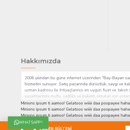
Hakkımızda
2006 yılından bu güne internet üzerinden "Bay-Bayan sağlı
hizmetini sunuyor. Satış pazarında dürüstlük, saygı ve kal
uzman kadrosu ile ihtiyaçlarınızı en uygun fiyat ve taksit 
yaşamlarında mutlu, sağlıklı ve bakımlı olmaları için onla
çok yakından takip etmesi, yaklaşık 5000'e yakın geniş ü
Minions ipsum ti aamoo! Gelatooo wiiiii daa poopayee haha
müşteri memnuniyetini her zaman ön planda tutan yaklaşımcı
Minions ipsum ti aamoo! Gelatooo wiiiii daa poopayee haha
edinmiştir.
Minions ipsum ti aamoo! Gelatooo wiiiii daa poopayee haha
WHATSAPP !
HABER BÜLTENİ