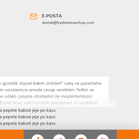
E-POSTA
destek@beykentsexshop.com
 güzellik, kişisel bakım ürünleri" satış ve pazarlama
tüm sorularınıza anında cevap verebilen Yetkin ve
n odaklı çalışma stratejimiz ile müşterilerimizin
 Erotik Shop sektöründeki gelişmeleri ve yenilikleri
ün gurubuna sahip ender mağazalardan biri olması,
 pepete baboiii jeje po kass.
sine Cinsel Ürün hayatında lider ve kalıcı bir yer
 pepete baboiii jeje po kass.
 pepete baboiii jeje po kass.