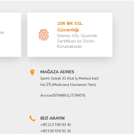
256 Bit SSL
Güvenliği
dar
Sitemiz SSL Güvenlik
Sertifikası ile Sizleri
Korumaktadır
MAĞAZA ADRES
Şamlı Sokak 32 Alat İş Merkezi kat1
no:25
(Medicana Hastanesi Yanı)
Avcılar/İSTANBUL/TÜRKİYE
BİZİ ARAYIN
+90 212 590 63 41
+90 536 559 91 91