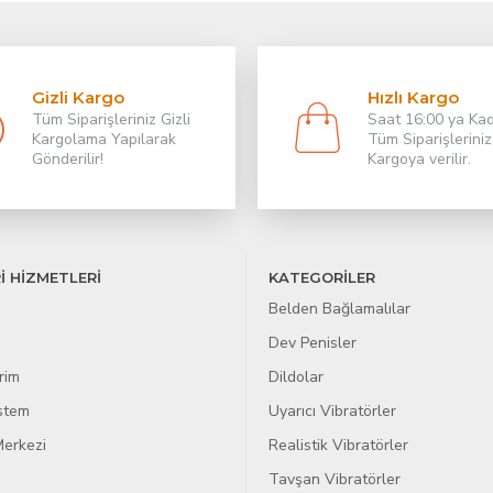
Gizli Kargo
Hızlı Kargo
Tüm Siparişleriniz Gizli
Saat 16:00 ya Ka
Kargolama Yapılarak
Tüm Siparişleriniz
Gönderilir!
Kargoya verilir.
İ HİZMETLERİ
KATEGORİLER
Belden Bağlamalılar
Dev Penisler
rim
Dildolar
istem
Uyarıcı Vibratörler
erkezi
Realistik Vibratörler
Tavşan Vibratörler