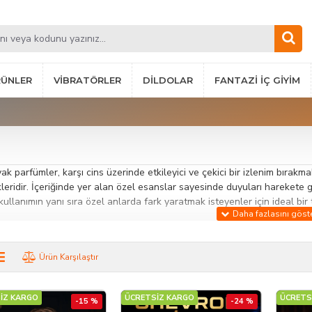
RÜNLER
VIBRATÖRLER
DILDOLAR
FANTAZI İÇ GIYIM
ak parfümler, karşı cins üzerinde etkileyici ve çekici bir izlenim bırakm
eridir. İçeriğinde yer alan özel esanslar sayesinde duyuları harekete geçi
ullanımın yanı sıra özel anlarda fark yaratmak isteyenler için ideal bir t
oride yer alan afrodizyak etkili parfümler; odunsu, baharatlı, misk ve am
Erkek ve kadın kullanıcılar için ayrı ayrı geliştirilmiş seçenekler sayes
Ürün Karşılaştır
ak parfüm kullanımı, yalnızca güzel kokmakla sınırlı değildir; aynı zama
k buluşmalar, özel geceler ve dikkat çekmek istenen ortamlarda güçlü b
İZ KARGO
ÜCRETSİZ KARGO
ÜCRETS
-15 %
-24 %
an Avantajlar: