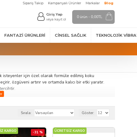
Sipariş Takip
Kampanyalı Ürünler
Markalar
Blog
Giriş Yap
0 ürün - 0,00TL
veya kayıt ol
FANTAZI ÜRÜNLERI
CINSEL SAĞLIK
TEKNOLOJIK VİBR
ak isteyenler için özel olarak formüle edilmiş koku
rir, özgüveni artırır ve ortamda kalıcı bir etki yaratır.
ercihtir.
ber gibi notalarla zenginleştirilmiş olup uzun süre kalıcılık
inde herkes kendi tarzına uygun kokuyu kolayca bulabilir.
Sırala:
Göster:
nda kişisel cazibeyi artırmaya yardımcı olur. Özellikle
ir tamamlayıcıdır.
İZ KARGO
ÜCRETSİZ KARGO
-31 %