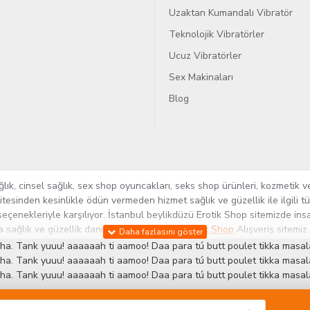
Uzaktan Kumandalı Vibratör
Teknolojik Vibratörler
Ucuz Vibratörler
Sex Makinaları
Blog
k, cinsel sağlık, sex shop oyuncakları, seks shop ürünleri, kozmetik ve
itesinden kesinlikle ödün vermeden hizmet sağlık ve güzellik ile ilgili 
seçenekleriyle karşılıyor. İstanbul beylikdüzü Erotik Shop sitemizde insa
ra sağlık ve güzellik danışmanlığı sağlıyoruz.
Sex Shop
Alışveriş sitemiz
rün yelpazesi ile Türkiye'de bu sektörde kendi alanımızda en geniş ür
ha. Tank yuuu! aaaaaah ti aamoo! Daa para tú butt poulet tikka masala
 ve yenilikçi servislerin geliştirilmesi konusundaki becerileri ile kendi
ha. Tank yuuu! aaaaaah ti aamoo! Daa para tú butt poulet tikka masala
ha. Tank yuuu! aaaaaah ti aamoo! Daa para tú butt poulet tikka masala