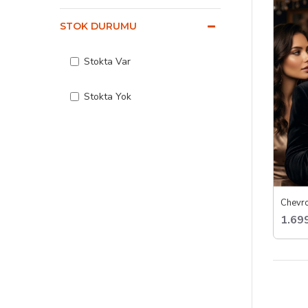
U
STOK DURUMU
D
E
Stokta Var
G
Afrodiz
Stokta Yok
1.69