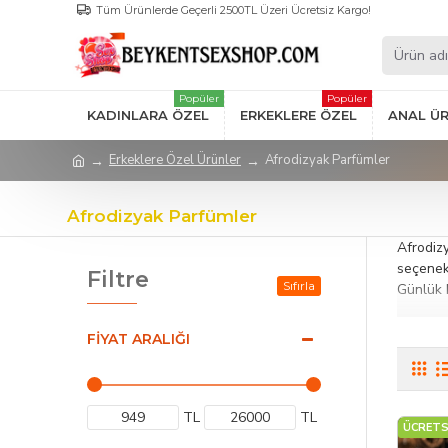
Tüm Ürünlerde Geçerli 2500TL Üzeri Ücretsiz Kargo!
Popüler
Popüler
KADINLARA ÖZEL
ERKEKLERE ÖZEL
ANAL Ü
Erkeklere Özel Ürünler
Afrodizyak Parfümler
Afrodizyak Parfümler
Afrodizy
seçenekl
Filtre
Sıfırla
Günlük k
Bu kateg
FIYAT ARALIĞI
sağlar. 
Afrodizy
romanti
TL
TL
ÜCRETS
Öne Çık