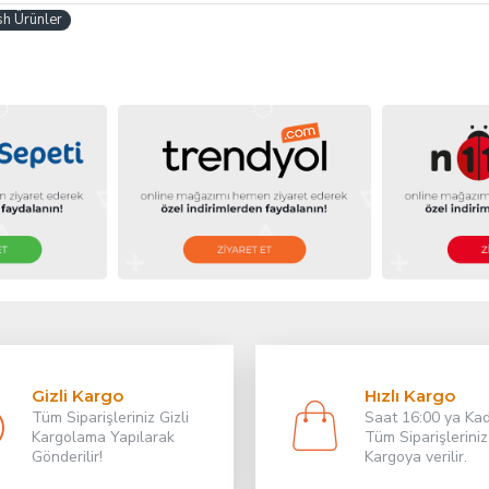
sh Ürünler
Gizli Kargo
Hızlı Kargo
Tüm Siparişleriniz Gizli
Saat 16:00 ya Ka
Kargolama Yapılarak
Tüm Siparişleriniz
Gönderilir!
Kargoya verilir.