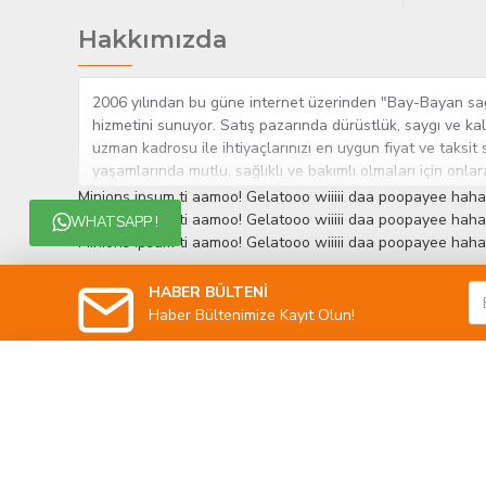
Hakkımızda
2006 yılından bu güne internet üzerinden "Bay-Bayan sağlı
hizmetini sunuyor. Satış pazarında dürüstlük, saygı ve kal
uzman kadrosu ile ihtiyaçlarınızı en uygun fiyat ve taksit 
yaşamlarında mutlu, sağlıklı ve bakımlı olmaları için onla
çok yakından takip etmesi, yaklaşık 5000'e yakın geniş ü
Minions ipsum ti aamoo! Gelatooo wiiiii daa poopayee haha
müşteri memnuniyetini her zaman ön planda tutan yaklaşımcı
Minions ipsum ti aamoo! Gelatooo wiiiii daa poopayee haha
WHATSAPP !
edinmiştir.
Minions ipsum ti aamoo! Gelatooo wiiiii daa poopayee haha
HABER BÜLTENİ
Haber Bültenimize Kayıt Olun!