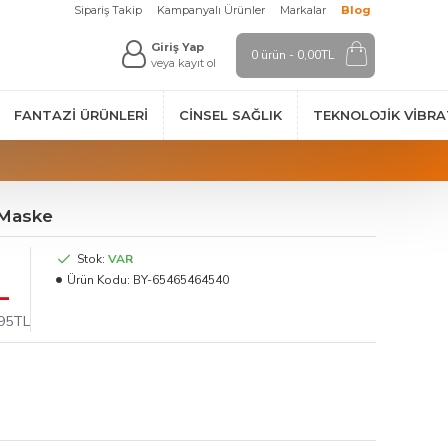
Sipariş Takip
Kampanyalı Ürünler
Markalar
Blog
Giriş Yap
0 ürün - 0,00TL
veya kayıt ol
FANTAZI ÜRÜNLERI
CINSEL SAĞLIK
TEKNOLOJIK VİBR
 Maske
Stok:
VAR
L
Ürün Kodu:
BY-65465464540
,95TL