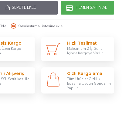
SEPETE EKLE
HEMEN SATIN AL
Ekle
Karşılaştırma listesine ekle
tsiz Kargo
Hızlı Teslimat
 Üzeri Kargo
Maksimum 2 İş Günü
a
İçinde Kargoya Verilir
li Alışveriş
Gizli Kargolama
SSL Sertifikası ile
Tüm Ürünler Gizlilik
a
Esasına Uygun Gönderim
Yapılır.