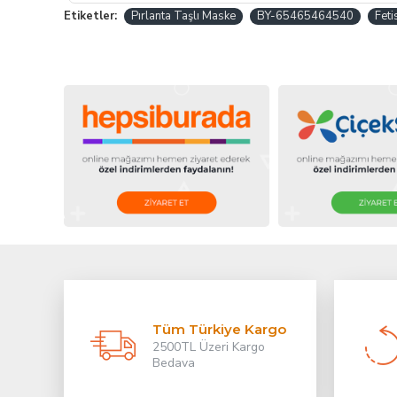
Etiketler:
Pırlanta Taşlı Maske
BY-65465464540
Feti
Tüm Türkiye Kargo
2500TL Üzeri Kargo
Bedava