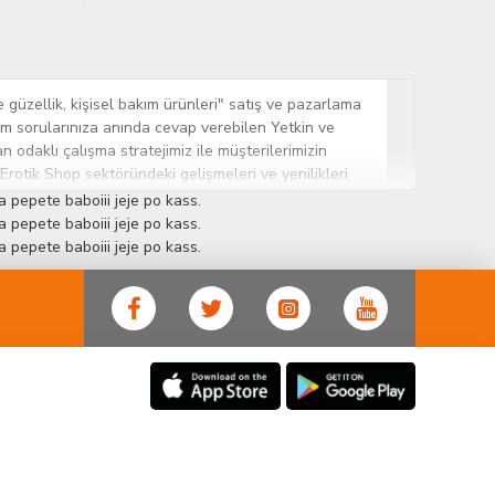
 güzellik, kişisel bakım ürünleri" satış ve pazarlama
tüm sorularınıza anında cevap verebilen Yetkin ve
n odaklı çalışma stratejimiz ile müşterilerimizin
 Erotik Shop sektöründeki gelişmeleri ve yenilikleri
ün gurubuna sahip ender mağazalardan biri olması,
 pepete baboiii jeje po kass.
sine Cinsel Ürün hayatında lider ve kalıcı bir yer
 pepete baboiii jeje po kass.
 pepete baboiii jeje po kass.