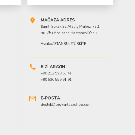
MAĞAZA ADRES
Şamlı Sokak 32 Alat İş Merkezi kat1
no:25
(Medicana Hastanesi Yanı)
Avcılar/İSTANBUL/TÜRKİYE
BİZİ ARAYIN
+90 212 590 63 41
+90 536 559 91 91
E-POSTA
destek@beykentsexshop.com