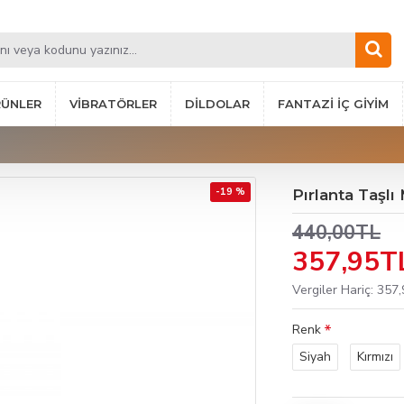
RÜNLER
VIBRATÖRLER
DILDOLAR
FANTAZI İÇ GIYIM
-19 %
Pırlanta Taşlı
440,00TL
357,95T
Vergiler Hariç: 357
Renk
Siyah
Kırmızı