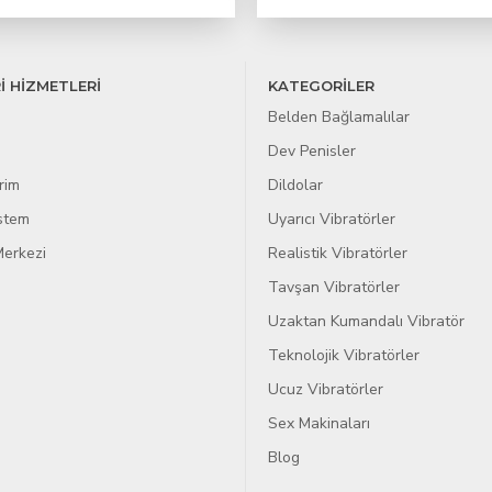
İ HİZMETLERİ
KATEGORİLER
Belden Bağlamalılar
Dev Penisler
rim
Dildolar
istem
Uyarıcı Vibratörler
erkezi
Realistik Vibratörler
Tavşan Vibratörler
Uzaktan Kumandalı Vibratör
Teknolojik Vibratörler
Ucuz Vibratörler
Sex Makinaları
Blog