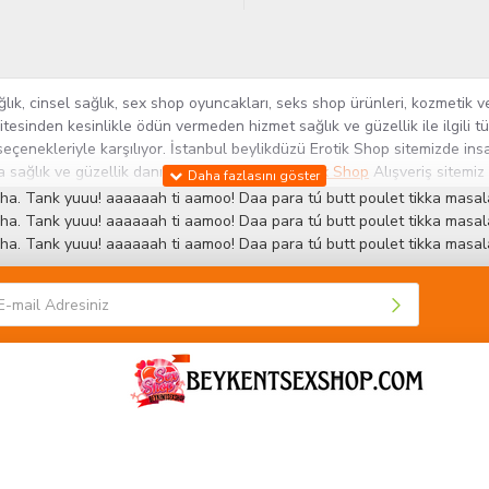
k, cinsel sağlık, sex shop oyuncakları, seks shop ürünleri, kozmetik ve
itesinden kesinlikle ödün vermeden hizmet sağlık ve güzellik ile ilgili 
seçenekleriyle karşılıyor. İstanbul beylikdüzü Erotik Shop sitemizde insa
ra sağlık ve güzellik danışmanlığı sağlıyoruz.
Sex Shop
Alışveriş sitemiz
rün yelpazesi ile Türkiye'de bu sektörde kendi alanımızda en geniş ür
ha. Tank yuuu! aaaaaah ti aamoo! Daa para tú butt poulet tikka masala
 ve yenilikçi servislerin geliştirilmesi konusundaki becerileri ile kendi
ha. Tank yuuu! aaaaaah ti aamoo! Daa para tú butt poulet tikka masala
ha. Tank yuuu! aaaaaah ti aamoo! Daa para tú butt poulet tikka masala