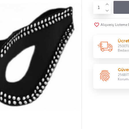
Alışveriş Listeme 
Ücre
2500TL
Bedav
Güven
256BİT 
Korum