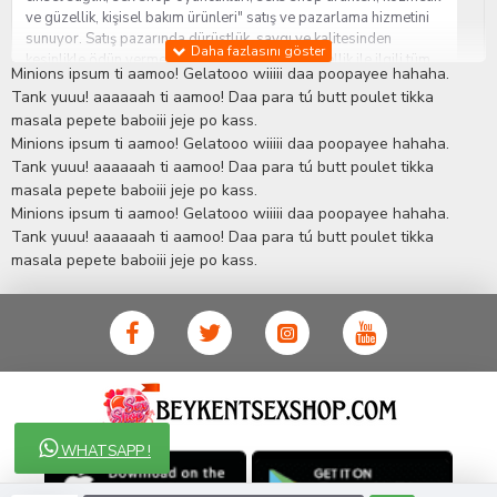
ve güzellik, kişisel bakım ürünleri" satış ve pazarlama hizmetini
sunuyor. Satış pazarında dürüstlük, saygı ve kalitesinden
kesinlikle ödün vermeden hizmet sağlık ve güzellik ile ilgili tüm
Minions ipsum ti aamoo! Gelatooo wiiiii daa poopayee hahaha.
sorularınıza anında cevap verebilen Yetkin ve uzman kadrosu ile
Tank yuuu! aaaaaah ti aamoo! Daa para tú butt poulet tikka
ihtiyaçlarınızı en uygun fiyat ve taksit seçenekleriyle karşılıyor.
masala pepete baboiii jeje po kass.
İstanbul beylikdüzü Erotik Shop sitemizde insan odaklı çalışma
Minions ipsum ti aamoo! Gelatooo wiiiii daa poopayee hahaha.
stratejimiz ile müşterilerimizin yaşamlarında mutlu, sağlıklı ve
bakımlı olmaları için onlara sağlık ve güzellik danışmanlığı
Tank yuuu! aaaaaah ti aamoo! Daa para tú butt poulet tikka
sağlıyoruz.
Sex Shop
Alışveriş sitemiz Erotik Shop sektöründeki
masala pepete baboiii jeje po kass.
gelişmeleri ve yenilikleri çok yakından takip etmesi, yaklaşık
Minions ipsum ti aamoo! Gelatooo wiiiii daa poopayee hahaha.
5000'e yakın geniş ürün yelpazesi ile Türkiye'de bu sektörde
Tank yuuu! aaaaaah ti aamoo! Daa para tú butt poulet tikka
kendi alanımızda en geniş ürün gurubuna sahip ender
masala pepete baboiii jeje po kass.
mağazalardan biri olması, müşteri memnuniyetini her zaman ön
planda tutan yaklaşımcı ve yenilikçi servislerin geliştirilmesi
konusundaki becerileri ile kendisine Cinsel Ürün hayatında lider
ve kalıcı bir yer edinmiştir.
WHATSAPP !