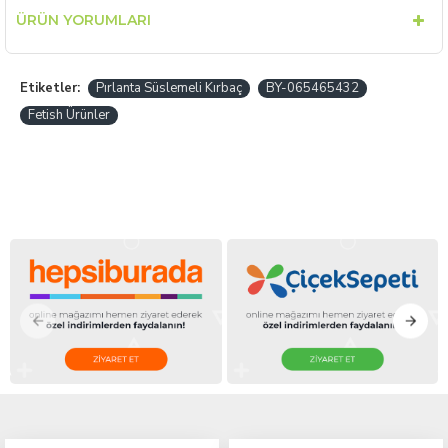
ÜRÜN YORUMLARI
Etiketler:
Pırlanta Süslemeli Kırbaç
BY-065465432
Fetish Ürünler