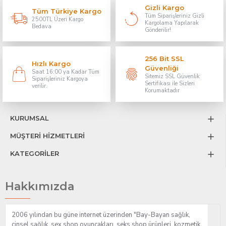
Gizli Kargo
Tüm Türkiye Kargo
Tüm Siparişleriniz Gizli
2500TL Üzeri Kargo
Kargolama Yapılarak
Bedava
Gönderilir!
256 Bit SSL
Hızlı Kargo
Güvenliği
Saat 16:00 ya Kadar Tüm
Sitemiz SSL Güvenlik
Siparişleriniz Kargoya
Sertifikası ile Sizleri
verilir.
Korumaktadır
KURUMSAL
MÜŞTERİ HİZMETLERİ
KATEGORİLER
Hakkımızda
2006 yılından bu güne internet üzerinden "Bay-Bayan sağlık,
cinsel sağlık, sex shop oyuncakları, seks shop ürünleri, kozmetik