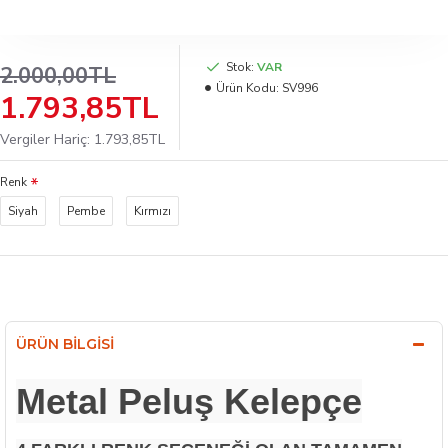
Stok:
VAR
2.000,00TL
Ürün Kodu:
SV996
1.793,85TL
Vergiler Hariç: 1.793,85TL
Renk
Siyah
Pembe
Kırmızı
ÜRÜN BILGISI
Metal Peluş Kelepçe