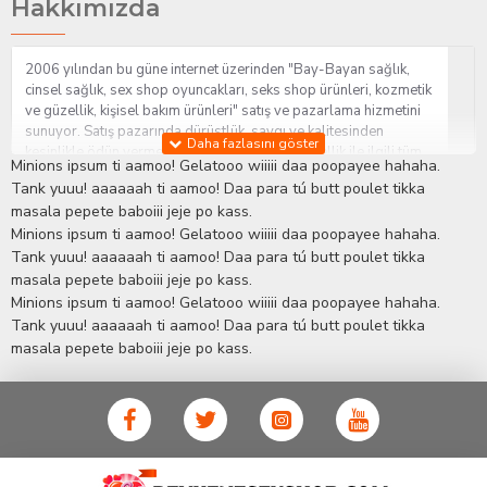
Hakkımızda
2006 yılından bu güne internet üzerinden "Bay-Bayan sağlık,
cinsel sağlık, sex shop oyuncakları, seks shop ürünleri, kozmetik
ve güzellik, kişisel bakım ürünleri" satış ve pazarlama hizmetini
sunuyor. Satış pazarında dürüstlük, saygı ve kalitesinden
kesinlikle ödün vermeden hizmet sağlık ve güzellik ile ilgili tüm
Minions ipsum ti aamoo! Gelatooo wiiiii daa poopayee hahaha.
sorularınıza anında cevap verebilen Yetkin ve uzman kadrosu ile
Tank yuuu! aaaaaah ti aamoo! Daa para tú butt poulet tikka
ihtiyaçlarınızı en uygun fiyat ve taksit seçenekleriyle karşılıyor.
masala pepete baboiii jeje po kass.
İstanbul beylikdüzü Erotik Shop sitemizde insan odaklı çalışma
Minions ipsum ti aamoo! Gelatooo wiiiii daa poopayee hahaha.
stratejimiz ile müşterilerimizin yaşamlarında mutlu, sağlıklı ve
bakımlı olmaları için onlara sağlık ve güzellik danışmanlığı
Tank yuuu! aaaaaah ti aamoo! Daa para tú butt poulet tikka
sağlıyoruz.
Sex Shop
Alışveriş sitemiz Erotik Shop sektöründeki
masala pepete baboiii jeje po kass.
gelişmeleri ve yenilikleri çok yakından takip etmesi, yaklaşık
Minions ipsum ti aamoo! Gelatooo wiiiii daa poopayee hahaha.
5000'e yakın geniş ürün yelpazesi ile Türkiye'de bu sektörde
Tank yuuu! aaaaaah ti aamoo! Daa para tú butt poulet tikka
kendi alanımızda en geniş ürün gurubuna sahip ender
masala pepete baboiii jeje po kass.
mağazalardan biri olması, müşteri memnuniyetini her zaman ön
planda tutan yaklaşımcı ve yenilikçi servislerin geliştirilmesi
konusundaki becerileri ile kendisine Cinsel Ürün hayatında lider
ve kalıcı bir yer edinmiştir.