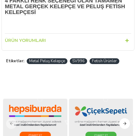
4 FARKLI RENK SEÇENEĞI OLAN TAMAMEN
METAL GERÇEK KELEPÇE VE PELUŞ FETISH
KELEPÇESI
ÜRÜN YORUMLARI
Etiketler:
Metal Peluş Kelepçe
SV996
Fetish Ürünler