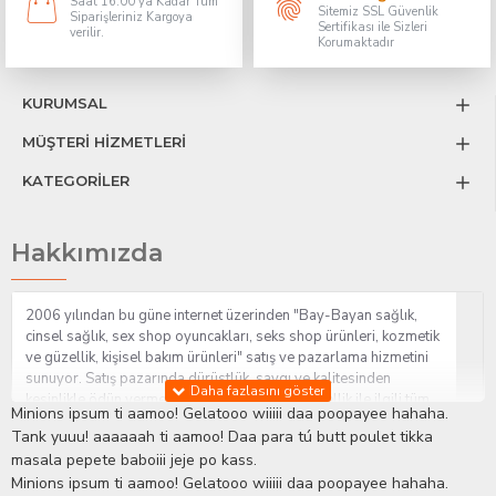
Saat 16:00 ya Kadar Tüm
Sitemiz SSL Güvenlik
Siparişleriniz Kargoya
Sertifikası ile Sizleri
verilir.
Korumaktadır
KURUMSAL
MÜŞTERİ HİZMETLERİ
KATEGORİLER
Hakkımızda
2006 yılından bu güne internet üzerinden "Bay-Bayan sağlık,
cinsel sağlık, sex shop oyuncakları, seks shop ürünleri, kozmetik
ve güzellik, kişisel bakım ürünleri" satış ve pazarlama hizmetini
sunuyor. Satış pazarında dürüstlük, saygı ve kalitesinden
kesinlikle ödün vermeden hizmet sağlık ve güzellik ile ilgili tüm
Minions ipsum ti aamoo! Gelatooo wiiiii daa poopayee hahaha.
sorularınıza anında cevap verebilen Yetkin ve uzman kadrosu ile
Tank yuuu! aaaaaah ti aamoo! Daa para tú butt poulet tikka
ihtiyaçlarınızı en uygun fiyat ve taksit seçenekleriyle karşılıyor.
masala pepete baboiii jeje po kass.
İstanbul beylikdüzü Erotik Shop sitemizde insan odaklı çalışma
Minions ipsum ti aamoo! Gelatooo wiiiii daa poopayee hahaha.
stratejimiz ile müşterilerimizin yaşamlarında mutlu, sağlıklı ve