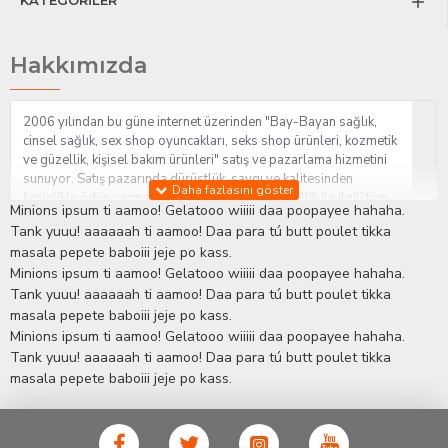
KATEGORİLER
Hakkımızda
2006 yılından bu güne internet üzerinden "Bay-Bayan sağlık,
cinsel sağlık, sex shop oyuncakları, seks shop ürünleri, kozmetik
ve güzellik, kişisel bakım ürünleri" satış ve pazarlama hizmetini
sunuyor. Satış pazarında dürüstlük, saygı ve kalitesinden
kesinlikle ödün vermeden hizmet sağlık ve güzellik ile ilgili tüm
Minions ipsum ti aamoo! Gelatooo wiiiii daa poopayee hahaha.
sorularınıza anında cevap verebilen Yetkin ve uzman kadrosu ile
Tank yuuu! aaaaaah ti aamoo! Daa para tú butt poulet tikka
ihtiyaçlarınızı en uygun fiyat ve taksit seçenekleriyle karşılıyor.
masala pepete baboiii jeje po kass.
İstanbul beylikdüzü Erotik Shop sitemizde insan odaklı çalışma
Minions ipsum ti aamoo! Gelatooo wiiiii daa poopayee hahaha.
stratejimiz ile müşterilerimizin yaşamlarında mutlu, sağlıklı ve
bakımlı olmaları için onlara sağlık ve güzellik danışmanlığı
Tank yuuu! aaaaaah ti aamoo! Daa para tú butt poulet tikka
sağlıyoruz.
Sex Shop
Alışveriş sitemiz Erotik Shop sektöründeki
masala pepete baboiii jeje po kass.
gelişmeleri ve yenilikleri çok yakından takip etmesi, yaklaşık
Minions ipsum ti aamoo! Gelatooo wiiiii daa poopayee hahaha.
5000'e yakın geniş ürün yelpazesi ile Türkiye'de bu sektörde
Tank yuuu! aaaaaah ti aamoo! Daa para tú butt poulet tikka
kendi alanımızda en geniş ürün gurubuna sahip ender
masala pepete baboiii jeje po kass.
mağazalardan biri olması, müşteri memnuniyetini her zaman ön
planda tutan yaklaşımcı ve yenilikçi servislerin geliştirilmesi
konusundaki becerileri ile kendisine Cinsel Ürün hayatında lider
ve kalıcı bir yer edinmiştir.