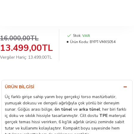
Stok:
VAR
16.000,00TL
Ürün Kodu:
BYPT-VMXS054
13.499,00TL
Vergiler Hariç: 13.499,00TL
ÜRÜN BILGISI
Üç farklı girişe sahip yarım boy gerçekçi torso mastürbatör,
yumuşak dokusu ve dengeli ağırlığıyla çok yönlü bir deneyim
sunar. Göğüs arası bölge,
ön tünel
ve
arka tünel
; her biri farklı
iç doku ve sıkılık hissiyle tasarlanmıştır. Cilt dostu
TPE
materyal
gerçek temas hissi verirken, 6 kg’lık ağırlık ürünü zeminde sabit
tutar ve kullanımı kolaylaştırır. Kompakt boyu sayesinde hem