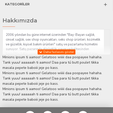
KATEGORİLER
Hakkımızda
2006 yılından bu güne internet üzerinden "Bay-Bayan sağlık,
cinsel sağlık, sex shop oyuncakları, seks shop ürünleri, kozmetik
ve güzellik, kişisel bakım ürünleri" satış ve pazarlama hizmetini
sunuyor. Satış pazarında dürüstlük, saygı ve kalitesinden
kesinlikle ödün vermeden hizmet sağlık ve güzellik ile ilgili tüm
Minions ipsum ti aamoo! Gelatooo wiiiii daa poopayee hahaha.
sorularınıza anında cevap verebilen Yetkin ve uzman kadrosu ile
Tank yuuu! aaaaaah ti aamoo! Daa para tú butt poulet tikka
ihtiyaçlarınızı en uygun fiyat ve taksit seçenekleriyle karşılıyor.
masala pepete baboiii jeje po kass.
İstanbul beylikdüzü Erotik Shop sitemizde insan odaklı çalışma
Minions ipsum ti aamoo! Gelatooo wiiiii daa poopayee hahaha.
stratejimiz ile müşterilerimizin yaşamlarında mutlu, sağlıklı ve
bakımlı olmaları için onlara sağlık ve güzellik danışmanlığı
Tank yuuu! aaaaaah ti aamoo! Daa para tú butt poulet tikka
sağlıyoruz.
Sex Shop
Alışveriş sitemiz Erotik Shop sektöründeki
masala pepete baboiii jeje po kass.
gelişmeleri ve yenilikleri çok yakından takip etmesi, yaklaşık
Minions ipsum ti aamoo! Gelatooo wiiiii daa poopayee hahaha.
5000'e yakın geniş ürün yelpazesi ile Türkiye'de bu sektörde
Tank yuuu! aaaaaah ti aamoo! Daa para tú butt poulet tikka
kendi alanımızda en geniş ürün gurubuna sahip ender
masala pepete baboiii jeje po kass.
mağazalardan biri olması, müşteri memnuniyetini her zaman ön
planda tutan yaklaşımcı ve yenilikçi servislerin geliştirilmesi
konusundaki becerileri ile kendisine Cinsel Ürün hayatında lider