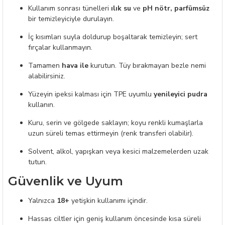
Kullanım sonrası tünelleri
ılık su
ve
pH nötr, parfümsüz
bir temizleyiciyle durulayın.
İç kısımları suyla doldurup boşaltarak temizleyin; sert
fırçalar kullanmayın.
Tamamen
hava ile
kurutun. Tüy bırakmayan bezle nemi
alabilirsiniz.
Yüzeyin ipeksi kalması için TPE uyumlu
yenileyici pudra
kullanın.
Kuru, serin ve gölgede saklayın; koyu renkli kumaşlarla
uzun süreli temas ettirmeyin (renk transferi olabilir).
Solvent, alkol, yapışkan veya kesici malzemelerden uzak
tutun.
Güvenlik ve Uyum
Yalnızca
18+
yetişkin kullanımı içindir.
Hassas ciltler için geniş kullanım öncesinde kısa süreli