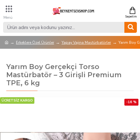
Erkeklere Özel Ürünler
Yapay Vajina Mastürbatörler
Yarım Boy Ge
Yarım Boy Gerçekçi Torso
Mastürbatör – 3 Girişli Premium
TPE, 6 kg
ÜCRETSİZ KARGO
-16 %