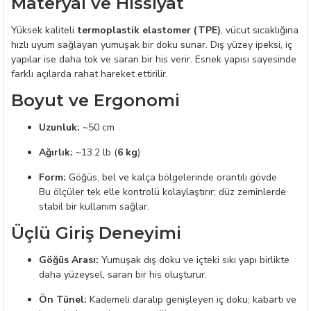
Materyal ve Hissiyat
Yüksek kaliteli
termoplastik elastomer (TPE)
, vücut sıcaklığına
hızlı uyum sağlayan yumuşak bir doku sunar. Dış yüzey ipeksi, iç
yapılar ise daha tok ve saran bir his verir. Esnek yapısı sayesinde
farklı açılarda rahat hareket ettirilir.
Boyut ve Ergonomi
Uzunluk:
~50 cm
Ağırlık:
~13.2 lb (
6 kg
)
Form:
Göğüs, bel ve kalça bölgelerinde orantılı gövde
Bu ölçüler tek elle kontrolü kolaylaştırır; düz zeminlerde
stabil bir kullanım sağlar.
Üçlü Giriş Deneyimi
Göğüs Arası:
Yumuşak dış doku ve içteki sıkı yapı birlikte
daha yüzeysel, saran bir his oluşturur.
Ön Tünel:
Kademeli daralıp genişleyen iç doku; kabartı ve