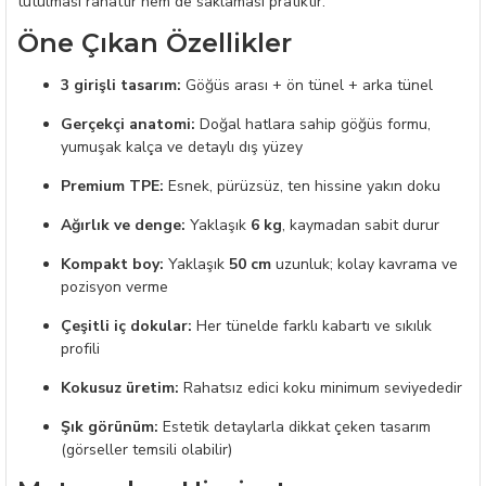
tutulması rahattır hem de saklaması pratiktir.
Öne Çıkan Özellikler
3 girişli tasarım:
Göğüs arası + ön tünel + arka tünel
Gerçekçi anatomi:
Doğal hatlara sahip göğüs formu,
yumuşak kalça ve detaylı dış yüzey
Premium TPE:
Esnek, pürüzsüz, ten hissine yakın doku
Ağırlık ve denge:
Yaklaşık
6 kg
, kaymadan sabit durur
Kompakt boy:
Yaklaşık
50 cm
uzunluk; kolay kavrama ve
pozisyon verme
Çeşitli iç dokular:
Her tünelde farklı kabartı ve sıkılık
profili
Kokusuz üretim:
Rahatsız edici koku minimum seviyededir
Şık görünüm:
Estetik detaylarla dikkat çeken tasarım
(görseller temsili olabilir)