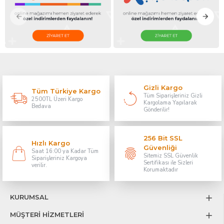
Gizli Kargo
Tüm Türkiye Kargo
Tüm Siparişleriniz Gizli
2500TL Üzeri Kargo
Kargolama Yapılarak
Bedava
Gönderilir!
256 Bit SSL
Hızlı Kargo
Güvenliği
Saat 16:00 ya Kadar Tüm
Sitemiz SSL Güvenlik
Siparişleriniz Kargoya
Sertifikası ile Sizleri
verilir.
Korumaktadır
KURUMSAL
MÜŞTERİ HİZMETLERİ