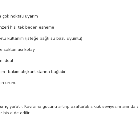
e çok noktalı uyarım
nzeri his; tek beden esneme
lu kullanım (isteğe bağlı su bazlı uyumlu)
ve saklaması kolay
in ideal
m- bakım alışkanlıklarına bağlıdır
kin ürünü
sınç
yaratır. Kavrama gücünü artırıp azaltarak sıkılık seviyesini anında d
his elde edilir.