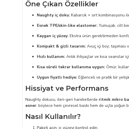
Öne Çıkan Özellikler
Naughty iç doku:
Kabarcık + sırt kombinasyonu il
Esnek TPE/skin‑like elastomer:
Yumuşak, cilt be
Kaygan iç yüzey:
Ekstra ürün gerektirmeden konfor
Kompakt & gizli tasarım:
Avuç içi boy; taşıması 
Hızlı kullanım:
Anlık ihtiyaçlar ve kısa seanslar iç
Kısa süreli tekrar kullanıma uygun:
Ömür; kullanı
Uygun fiyatlı hediye:
Eğlenceli ve pratik bir yetiş
Hissiyat ve Performans
Naughty dokusu, ileri–geri hareketlerde
ritmik mikro ba
esner
; böylece hem çevresel baskı hem de uçta yoğun bir 
Nasıl Kullanılır?
Paketi açın, iç yüzeyi kontrol edin.