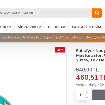
RÜNLER
VIBRATÖRLER
DILDOLAR
FANTAZI İÇ GIYIM
Satisfyer Naughty Masturbator Egg – Elastik Yumurta Mastürbatör, Cyber‑Ski
-28 %
Satisfyer Nau
Mastürbatör, 
Yüzey, Tek Bed
640,00TL
460,51T
Vergiler Hariç: 460