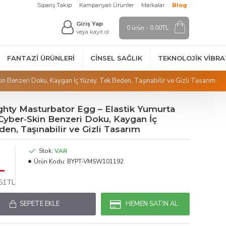
Sipariş Takip
Kampanyalı Ürünler
Markalar
Blog
Giriş Yap
0 ürün - 0,00TL
veya kayıt ol
FANTAZI ÜRÜNLERI
CINSEL SAĞLIK
TEKNOLOJIK VİBR
n Benzeri Doku, Kaygan İç Yüzey, Tek Beden, Taşınabilir ve Gizli Tasarım
ghty Masturbator Egg – Elastik Yumurta
Cyber‑Skin Benzeri Doku, Kaygan İç
en, Taşınabilir ve Gizli Tasarım
Stok:
VAR
L
Ürün Kodu:
BYPT-VMSW101192
,51TL
SEPETE EKLE
HEMEN SATIN AL