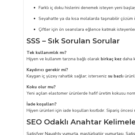
Farklı iç doku hislerini denemek isteyen yeni başla
Seyahatte ya da kısa molalarda taşınabilir çözüm 
Çiftler için ön seanslara eğlence katmak isteyenle
SSS – Sık Sorulan Sorular
Tek kullanımlık mı?
Hijyen ve kullanım tarzına bağlı olarak
birkaç kez
daha ku
Kaydırıcı gerekir mi?
Kaygan iç yüzey rahatlık sağlar; isterseniz
su bazlı
ürünle
Koku olur mu?
Yeni açılan elastomer ürünlerde hafif üretim kokusu norma
İade koşulları?
Hijyen ürünleri için iade koşulları kısıtlıdır. Sipariş öncesi
SEO Odaklı Anahtar Kelimele
Satisfyer Naughty yumurta, mastürbatör yumurtası, Satisfy