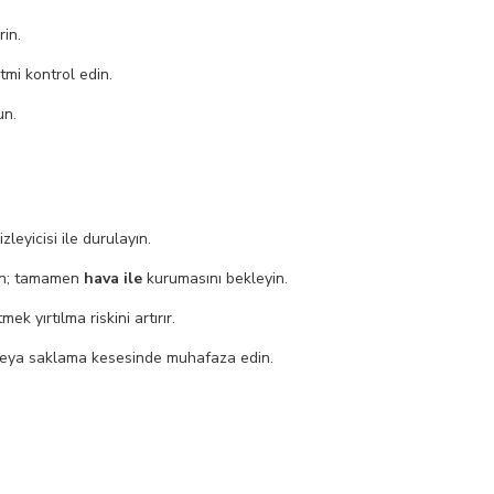
in.
itmi kontrol edin.
un.
eyicisi ile durulayın.
ın; tamamen
hava ile
kurumasını bekleyin.
k yırtılma riskini artırır.
 veya saklama kesesinde muhafaza edin.