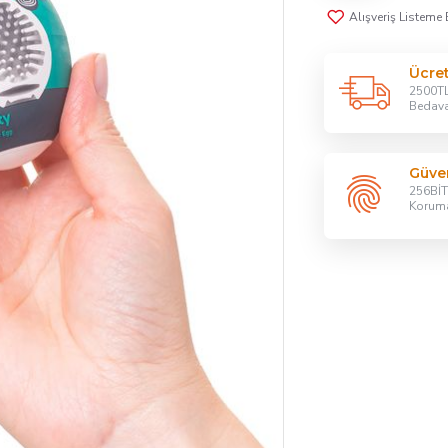
Alışveriş Listeme 
Ücre
2500TL
Bedav
Güven
256BİT 
Korum