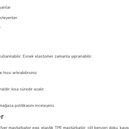
yanlar
isteyenler
r
llanılabilir. Esnek elastomer zamanla yıpranabilir.
 hissi artırabilirsiniz.
ldir; kısa sürede azalır.
 mağaza politikasını inceleyiniz.
r
er masturbator egg, elastik TPE mastürbatör, cilt benzeri doku, kaygan 