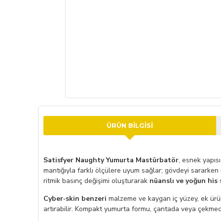
ÜRÜN BILGISI
Satisfyer Naughty Yumurta Mastürbatör
, esnek yapısı
mantığıyla farklı ölçülere uyum sağlar; gövdeyi sararke
ritmik basınç değişimi oluşturarak
nüanslı ve yoğun his
Cyber‑skin benzeri
malzeme ve kaygan iç yüzey, ek ürün 
artırabilir. Kompakt yumurta formu, çantada veya çekm