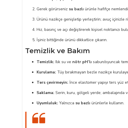
Gerek görürseniz
su bazlı
ürünle hafifçe nemlendir
Ürünü nazikçe genişletip yerleştirin; avuç içinizle r
Hız, basınç ve açı değiştirerek kişisel noktanızı bul
İşiniz bittiğinde ürünü dikkatlice çıkarın.
Temizlik ve Bakım
Temizlik:
Ilık su ve
nötr pH’lı
sabun/oyuncak temizl
Kurulama:
Tüy bırakmayan bezle nazikçe kurulay
Ters çevirmeyin:
İnce elastomer yapıyı ters yüz etme
Saklama:
Serin, kuru, gölgeli yerde; ambalajında
Uyumluluk:
Yalnızca
su bazlı
ürünlerle kullanın.