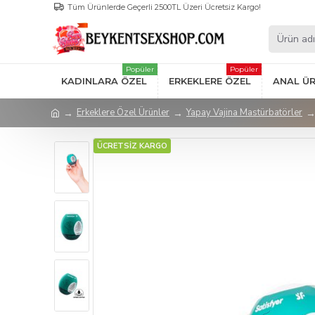
Tüm Ürünlerde Geçerli 2500TL Üzeri Ücretsiz Kargo!
Popüler
Popüler
KADINLARA ÖZEL
ERKEKLERE ÖZEL
ANAL Ü
Erkeklere Özel Ürünler
Yapay Vajina Mastürbatörler
ÜCRETSİZ KARGO