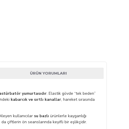
ÜRÜN YORUMLARI
astürbatör yumurtasıdır
. Elastik gövde “tek beden”
indeki
kabarcık ve sırtlı kanallar
, hareket sırasında
ileyen kullanıcılar
su bazlı
ürünlerle kayganlığı
 çiftlerin ön seanslarında keyifli bir eşlikçidir.