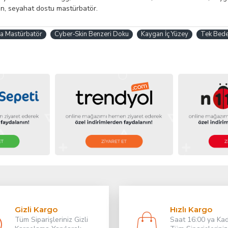
un, seyahat dostu mastürbatör.
ta Mastürbatör
Cyber‑Skin Benzeri Doku
Kaygan İç Yüzey
Tek Bed
Gizli Kargo
Hızlı Kargo
Tüm Siparişleriniz Gizli
Saat 16:00 ya Ka