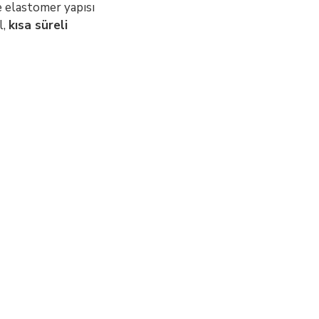
e elastomer yapısı
l,
kısa süreli