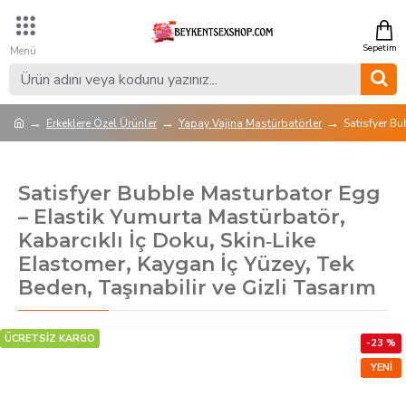
Erkeklere Özel Ürünler
Yapay Vajina Mastürbatörler
Satisfyer Bu
Satisfyer Bubble Masturbator Egg
– Elastik Yumurta Mastürbatör,
Kabarcıklı İç Doku, Skin‑Like
Elastomer, Kaygan İç Yüzey, Tek
Beden, Taşınabilir ve Gizli Tasarım
ÜCRETSİZ KARGO
-23 %
YENI