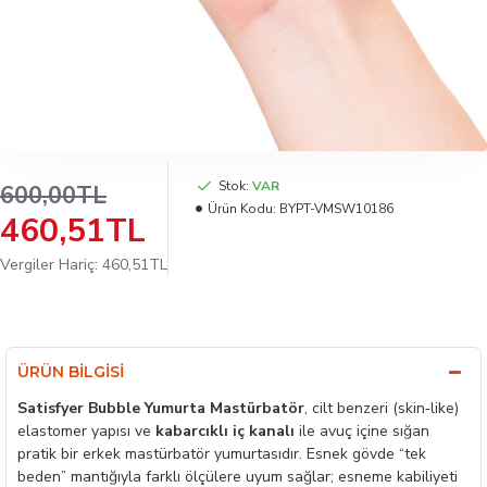
Stok:
VAR
600,00TL
Ürün Kodu:
BYPT-VMSW10186
460,51TL
Vergiler Hariç: 460,51TL
ÜRÜN BILGISI
Satisfyer Bubble Yumurta Mastürbatör
, cilt benzeri (skin‑like)
elastomer yapısı ve
kabarcıklı iç kanalı
ile avuç içine sığan
pratik bir erkek mastürbatör yumurtasıdır. Esnek gövde “tek
beden” mantığıyla farklı ölçülere uyum sağlar; esneme kabiliyeti