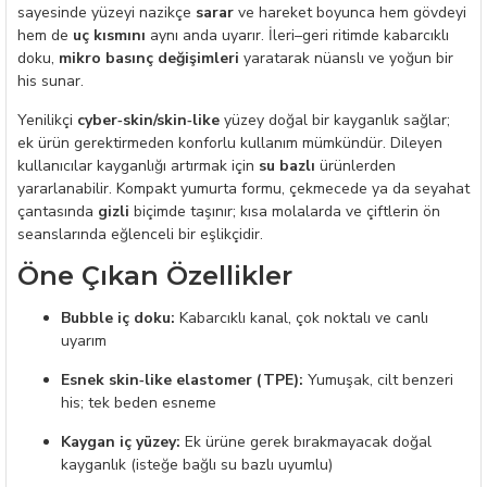
sayesinde yüzeyi nazikçe
sarar
ve hareket boyunca hem gövdeyi
hem de
uç kısmını
aynı anda uyarır. İleri–geri ritimde kabarcıklı
doku,
mikro basınç değişimleri
yaratarak nüanslı ve yoğun bir
his sunar.
Yenilikçi
cyber‑skin/skin‑like
yüzey doğal bir kayganlık sağlar;
ek ürün gerektirmeden konforlu kullanım mümkündür. Dileyen
kullanıcılar kayganlığı artırmak için
su bazlı
ürünlerden
yararlanabilir. Kompakt yumurta formu, çekmecede ya da seyahat
çantasında
gizli
biçimde taşınır; kısa molalarda ve çiftlerin ön
seanslarında eğlenceli bir eşlikçidir.
Öne Çıkan Özellikler
Bubble iç doku:
Kabarcıklı kanal, çok noktalı ve canlı
uyarım
Esnek skin‑like elastomer (TPE):
Yumuşak, cilt benzeri
his; tek beden esneme
Kaygan iç yüzey:
Ek ürüne gerek bırakmayacak doğal
kayganlık (isteğe bağlı su bazlı uyumlu)