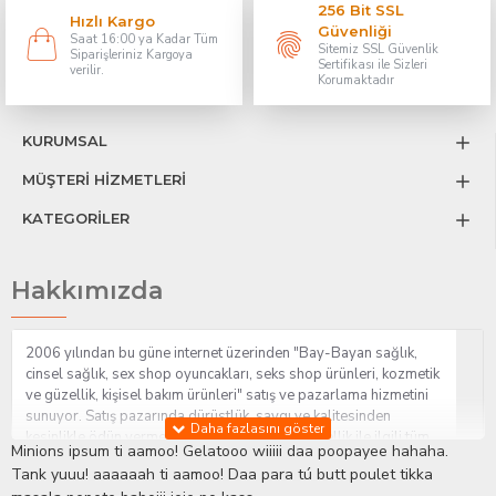
256 Bit SSL
Hızlı Kargo
Güvenliği
Saat 16:00 ya Kadar Tüm
Sitemiz SSL Güvenlik
Siparişleriniz Kargoya
Sertifikası ile Sizleri
verilir.
Korumaktadır
KURUMSAL
MÜŞTERİ HİZMETLERİ
KATEGORİLER
Hakkımızda
2006 yılından bu güne internet üzerinden "Bay-Bayan sağlık,
cinsel sağlık, sex shop oyuncakları, seks shop ürünleri, kozmetik
ve güzellik, kişisel bakım ürünleri" satış ve pazarlama hizmetini
sunuyor. Satış pazarında dürüstlük, saygı ve kalitesinden
kesinlikle ödün vermeden hizmet sağlık ve güzellik ile ilgili tüm
Minions ipsum ti aamoo! Gelatooo wiiiii daa poopayee hahaha.
sorularınıza anında cevap verebilen Yetkin ve uzman kadrosu ile
Tank yuuu! aaaaaah ti aamoo! Daa para tú butt poulet tikka
ihtiyaçlarınızı en uygun fiyat ve taksit seçenekleriyle karşılıyor.