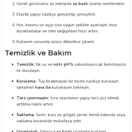
Gerek görürseniz az miktarda
su bazlı
ürünle nemlendirin.
Elastik yapıyı nazikçe genişletip yerleştirin.
Hızı, basıncı ve açıyı size uygun şekilde ayarlayın; kısa
duraklamalar ve ritim değişimleri hissi artırır.
Kullanım sonunda ürünü dikkatlice çıkarın.
Temizlik ve Bakım
Temizlik:
Ilık su ve
nötr pH’lı
sabun/oyuncak temizleyicisi
ile durulayın.
Kurulama:
Tüy bırakmayan bir bezle nazikçe kurulayın;
tamamen
hava ile
kurumasını bekleyin.
Ters çevirmeyin:
İnce elastomer yapıyı ters yüz etmek
yırtılma riskini artırır.
Saklama:
Serin, kuru ve gölgeli yerde; kendi kabında veya
saklama kesesinde muhafaza edin.
Uyumluluk:
Yalnızca
su bazlı
ürünlerle kullanın.