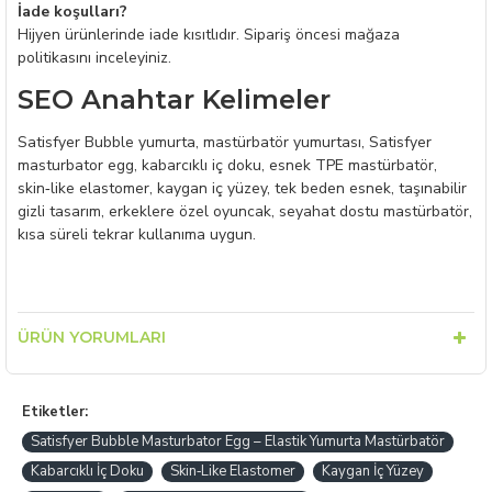
İade koşulları?
Hijyen ürünlerinde iade kısıtlıdır. Sipariş öncesi mağaza
politikasını inceleyiniz.
SEO Anahtar Kelimeler
Satisfyer Bubble yumurta, mastürbatör yumurtası, Satisfyer
masturbator egg, kabarcıklı iç doku, esnek TPE mastürbatör,
skin‑like elastomer, kaygan iç yüzey, tek beden esnek, taşınabilir
gizli tasarım, erkeklere özel oyuncak, seyahat dostu mastürbatör,
kısa süreli tekrar kullanıma uygun.
ÜRÜN YORUMLARI
Etiketler:
Satisfyer Bubble Masturbator Egg – Elastik Yumurta Mastürbatör
Kabarcıklı İç Doku
Skin‑Like Elastomer
Kaygan İç Yüzey