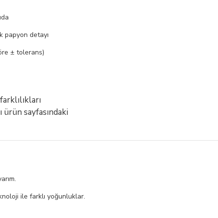
uda
k papyon detayı
öre ± tolerans)
arklılıkları
ı ürün sayfasındaki
yarım.
loji ile farklı yoğunluklar.