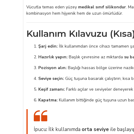
Vücutla temas eden yüzey
medikal sınıf silikondur
. Ma
kombinasyon hem hijyenik hem de uzun ömürlüdür.
Kullanım Kılavuzu (Kısa
Şarj edin:
İlk kullanımdan önce cihazı tamamen şar
Hazırlık yapın:
Başlık çevresine az miktarda
su ba
Pozisyon alın:
Başlığı hassas bölge üzerine nazikç
Seviye seçin:
Güç tuşuna basarak çalıştırın; kısa ba
Keşif zamanı:
Farklı açılar ve seviyeler deneyerek
Kapatma:
Kullanım bittiğinde güç tuşuna uzun bas
İpucu: İlk kullanımda
orta seviye
ile başlay