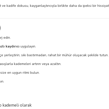
t ve kadife dokusu, kayganlaştırıcıyla birlikte daha da ipeksi bir hissi
)
j edin.
zlı kaydırıcı
uygulayın.
e yerleştirin; sıkı bastırmadan, rahat bir mühür oluşacak şekilde tutun.
sışlarla kademeleri artırın veya azaltın.
 size en uygun ritmi bulun.
ın.
ıp kademeli olarak