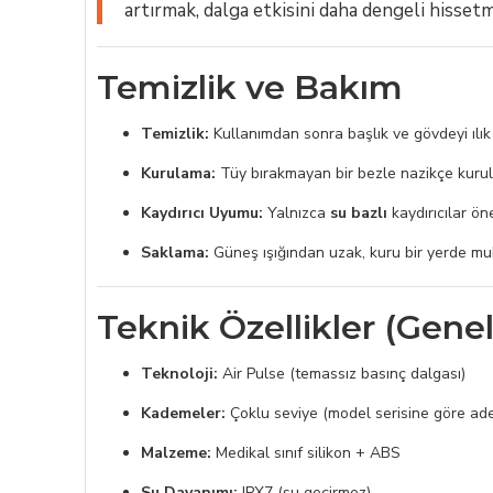
artırmak, dalga etkisini daha dengeli hissetm
Temizlik ve Bakım
Temizlik:
Kullanımdan sonra başlık ve gövdeyi ılık 
Kurulama:
Tüy bırakmayan bir bezle nazikçe kurul
Kaydırıcı Uyumu:
Yalnızca
su bazlı
kaydırıcılar öne
Saklama:
Güneş ışığından uzak, kuru bir yerde muh
Teknik Özellikler (Genel
Teknoloji:
Air Pulse (temassız basınç dalgası)
Kademeler:
Çoklu seviye (model serisine göre adet
Malzeme:
Medikal sınıf silikon + ABS
Su Dayanımı:
IPX7 (su geçirmez)