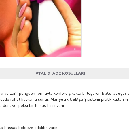
İPTAL & İADE KOŞULLARI
yi ve zarif penguen formuyla konforu şıklıkla birleştiren
klitoral uyarıc
 gövde rahat kavrama sunar.
Manyetik USB şarj
sistemi pratik kullanım
e dost ve ipeksi bir temas hissi verir.
la hassas bölgeye odaklı uyarım.