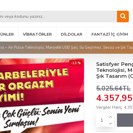
RÜNLER
VIBRATÖRLER
DILDOLAR
FANTAZI İÇ GIYIM
ıcı – Air Pulse Teknolojisi, Manyetik USB Şarj, Su Geçirmez, Sessiz ve Şık Tas
-13 %
Satisfyer Peng
Teknolojisi, M
Şık Tasarım (O
5.025,64TL
4.357,9
Vergiler Hariç: 4.3