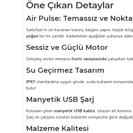
Öne Çıkan Detaylar
Air Pulse: Temassız ve Nokta 
Satisfyer’in ün kazanan basınç dalgası yapısı, başlık böl
yoğun
bir his yaratır. Kademeleri aşağıdan yukarıya adım ad
Sessiz ve Güçlü Motor
Gelişmiş motor mimarisi
fısıltı seviyesinde
çalışırken ta
Su Geçirmez Tasarım
IPX7
standardına uygun gövde, suda kullanım esnasında raha
bulur.
Manyetik USB Şarj
Kutudan çıkan
manyetik USB kablo
, cihazın alt kısmın
Şarj ve çalışma süreleri kullanım seviyesine göre değişebi
Malzeme Kalitesi