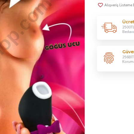
Alışveriş Listeme 
Ücre
2500TL
Bedav
Güven
256BİT 
Korum