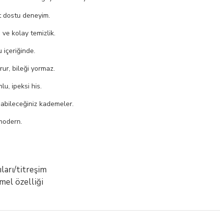
 dostu deneyim.
ve kolay temizlik.
 içeriğinde.
ur, bileği yormaz.
lu, ipeksi his.
abileceğiniz kademeler.
modern.
ları/titreşim
emel özelliği