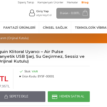
Sipariş Takip
Kampanyalı Ürünler
Markalar
Blog
Giriş Yap
0 ürün - 0,00TL
veya kayıt ol
FANTAZI ÜRÜNLERI
CINSEL SAĞLIK
TEKNOLOJIK VİBR
arım (Orijinal Kutulu)
uin Klitoral Uyarıcı – Air Pulse
anyetik USB Şarj, Su Geçirmez, Sessiz ve
rijinal Kutulu)
Stok:
VAR
5TL
Ürün Kodu:
BYSF-00001
57,95TL
SEPETE EKLE
HEMEN SATIN AL