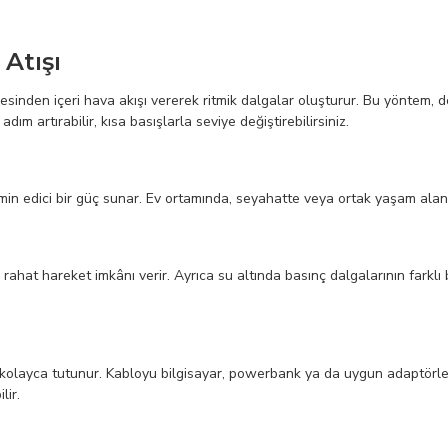
Atışı
gesinden içeri hava akışı vererek ritmik dalgalar oluşturur. Bu yöntem,
ım artırabilir, kısa basışlarla seviye değiştirebilirsiniz.
tmin edici bir güç sunar. Ev ortamında, seyahatte veya ortak yaşam ala
t hareket imkânı verir. Ayrıca su altında basınç dalgalarının farklı bir
a kolayca tutunur. Kabloyu bilgisayar, powerbank ya da uygun adaptörle k
lir.