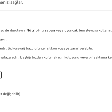
enizi sağlar.
su ile durulayın.
Nötr pH’lı sabun
veya oyuncak temizleyicisi kullanın.
ayın.
rilir. Silikon/yağ bazlı ürünler silikon yüzeye zarar verebilir.
afaza edin. Başlığı tozdan korumak için kutusunu veya bir saklama kese
)
 değişebilir)