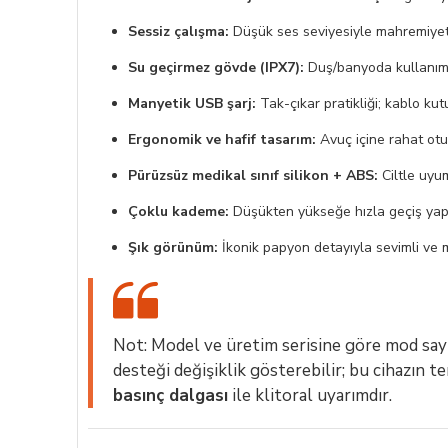
Sessiz çalışma:
Düşük ses seviyesiyle mahremiyet
Su geçirmez gövde (IPX7):
Duş/banyoda kullanım 
Manyetik USB şarj:
Tak-çıkar pratikliği; kablo kutu
Ergonomik ve hafif tasarım:
Avuç içine rahat otur
Pürüzsüz medikal sınıf silikon + ABS:
Ciltle uyum
Çoklu kademe:
Düşükten yükseğe hızla geçiş yap
Şık görünüm:
İkonik papyon detayıyla sevimli ve 
Not: Model ve üretim serisine göre mod sayı
desteği değişiklik gösterebilir; bu cihazın t
basınç dalgası
ile klitoral uyarımdır.